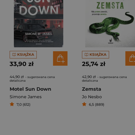
KSIĄŻKA
KSIĄŻKA
33,90 zł
25,74 zł
44,90 zł
42,90 zł
- sugerowana cena
- sugerowana cena
detaliczna
detaliczna
Motel Sun Down
Zemsta
Simone James
Jo Nesbo
7,0 (612)
6,5 (889)