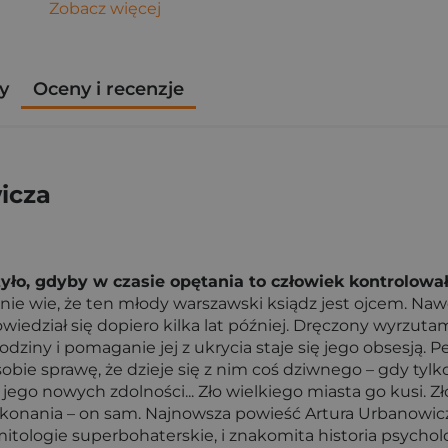
Zobacz więcej
y
Oceny i recenzje
icza
zyło, gdyby w czasie opętania to człowiek kontrolowa
 nie wie, że ten młody warszawski ksiądz jest ojcem. Na
iedział się dopiero kilka lat później. Dręczony wyrzutam
ziny i pomaganie jej z ukrycia staje się jego obsesją. P
e sprawę, że dzieje się z nim coś dziwnego – gdy tylko 
go nowych zdolności... Zło wielkiego miasta go kusi. Zło
pokonania – on sam. Najnowsza powieść Artura Urbanowic
ologie superbohaterskie, i znakomita historia psycholog