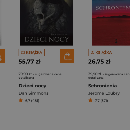
KSIĄŻKA
KSIĄŻKA
55,77 zł
26,75 zł
79,90 zł
39,90 zł
- sugerowana cena
- sugerowana cen
detaliczna
detaliczna
Dzieci nocy
Schronienia
Dan Simmons
Jerome Loubry
6,7 (481)
7,7 (571)