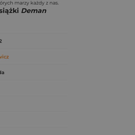
rych marzy każdy z nas.
siążki
Deman
2
wicz
da