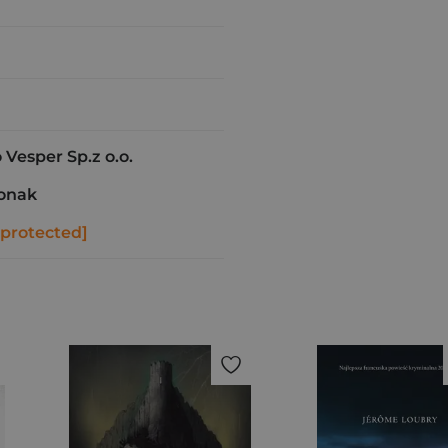
esper Sp.z o.o.
onak
 protected]