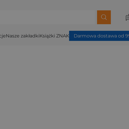
cje
Nasze zakładki
Książki ZNAK
Darmowa dostawa od 99