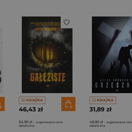
KSIĄŻKA
KSIĄŻKA
46,43 zł
31,89 zł
64,90 zł
49,90 zł
- sugerowana cena
- sugerowana cen
detaliczna
detaliczna