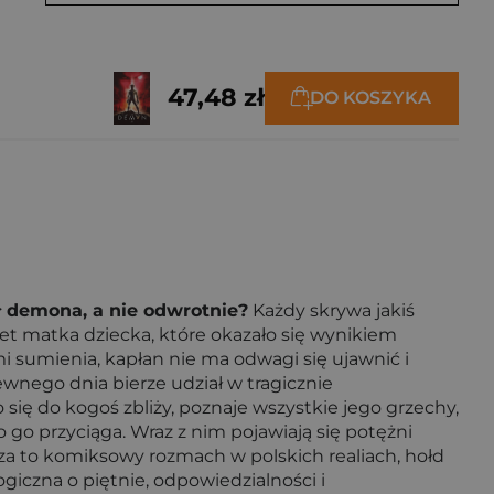
47,48 zł
DO KOSZYKA
ł demona, a nie odwrotnie?
Każdy skrywa jakiś
wet matka dziecka, które okazało się wynikiem
i sumienia, kapłan nie ma odwagi się ujawnić i
ewnego dnia bierze udział w tragicznie
się do kogoś zbliży, poznaje wszystkie jego grzechy,
 go przyciąga. Wraz z nim pojawiają się potężni
za to komiksowy rozmach w polskich realiach, hołd
iczna o piętnie, odpowiedzialności i