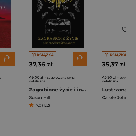
KSIĄŻKA
KSIĄŻKA
37,36 zł
35,37 zł
49,00 zł
45,90 zł
a
- sugerowana cena
- sugerowa
detaliczna
detaliczna
Zagrabione życie i inne opowieści niesamowite
Lustrzana Kr
Susan Hill
Carole Johnsto
7,0 (122)