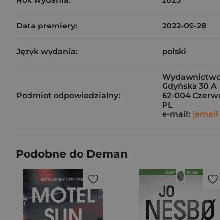
Rok wydania:
2023
Data premiery:
2022-09-28
Język wydania:
polski
Wydawnictwo V
Gdyńska 30 A
Podmiot odpowiedzialny:
62-004 Czerw
PL
e-mail:
[email
Podobne do Deman