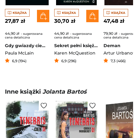
KSIĄŻKA
KSIĄŻKA
KSIĄŻKA
27,87 zł
30,70 zł
47,48 zł
44,90 zł
44,90 zł
79,90 zł
- sugerowana
- sugerowana
- sugerowa
cena detaliczna
cena detaliczna
cena detaliczna
Gdy gwiazdy ciemnieją
Sekret pełni księżyca
Deman
Paula McLain
Karen McQuestion
Artur Urbanowi
6,9 (194)
6,9 (296)
7,3 (466)
Inne książki
Jolanta Bartoś