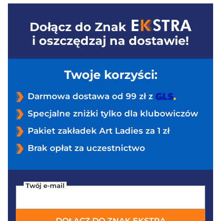
Dołącz do
Znak
i oszczędzaj na dostawie!
Twoje korzyści:
Darmowa dostawa od 99 zł z
Specjalne zniżki tylko dla klubowiczów
Pakiet zakładek Art Ladies za 1 zł
Brak opłat za uczestnictwo
Twój e-mail
DOŁĄCZ DO ZNAK EKSTRA