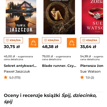
KSIĄŻKA
KSIĄŻKA
KSIĄŻKA
30,75 zł
48,38 zł
35,64 zł
45,00 zł
79,00 zł
54,99 zł
- sugerowana
- sugerowana
- sugerowa
cena detaliczna
cena detaliczna
cena detaliczna
Sekret antykwariusza
Blade runner. Czy androidy marzą o elektrycznych owcach?
Pierwsza żona
Paweł Jaszczuk
Sue Watson
5,0 (173)
7,0 (2)
Oceny i recenzje książki
Śpij, dziecinko,
śpij