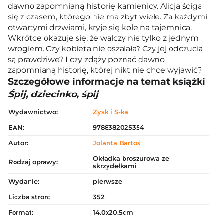
dawno zapomnianą historię kamienicy. Alicja ściga
się z czasem, którego nie ma zbyt wiele. Za każdymi
otwartymi drzwiami, kryje się kolejna tajemnica.
Wkrótce okazuje się, że walczy nie tylko z jednym
wrogiem. Czy kobieta nie oszalała? Czy jej odczucia
są prawdziwe? I czy zdąży poznać dawno
zapomnianą historię, której nikt nie chce wyjawić?
Szczegółowe informacje na temat książki
Śpij, dziecinko, śpij
Wydawnictwo:
Zysk i S-ka
EAN:
9788382025354
Autor:
Jolanta Bartoś
Okładka broszurowa ze
Rodzaj oprawy:
skrzydełkami
Wydanie:
pierwsze
Liczba stron:
352
Format:
14.0x20.5cm