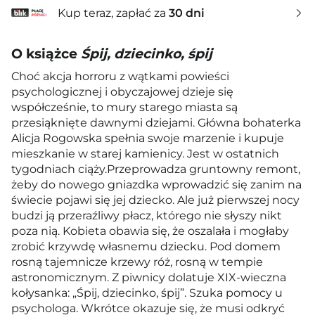
Kup teraz, zapłać za
30 dni
O książce
Śpij, dziecinko, śpij
Choć akcja horroru z wątkami powieści
psychologicznej i obyczajowej dzieje się
współcześnie, to mury starego miasta są
przesiąknięte dawnymi dziejami. Główna bohaterka
Alicja Rogowska spełnia swoje marzenie i kupuje
mieszkanie w starej kamienicy. Jest w ostatnich
tygodniach ciąży.Przeprowadza gruntowny remont,
żeby do nowego gniazdka wprowadzić się zanim na
świecie pojawi się jej dziecko. Ale już pierwszej nocy
budzi ją przeraźliwy płacz, którego nie słyszy nikt
poza nią. Kobieta obawia się, że oszalała i mogłaby
zrobić krzywdę własnemu dziecku. Pod domem
rosną tajemnicze krzewy róż, rosną w tempie
astronomicznym. Z piwnicy dolatuje XIX-wieczna
kołysanka: „Śpij, dziecinko, śpij”. Szuka pomocy u
psychologa. Wkrótce okazuje się, że musi odkryć