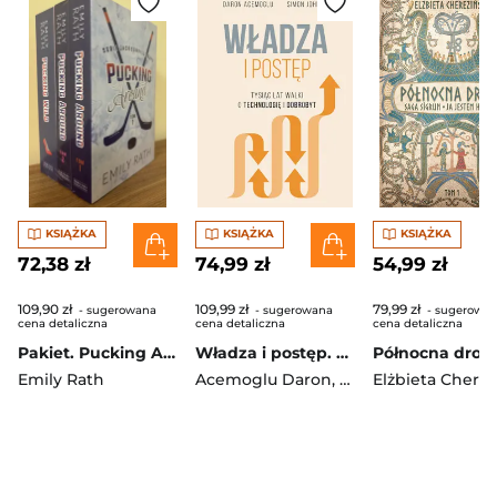
KSIĄŻKA
KSIĄŻKA
KSIĄŻKA
72,38 zł
74,99 zł
54,99 zł
109,90 zł
109,99 zł
79,99 zł
- sugerowana
- sugerowana
- sugerowa
cena detaliczna
cena detaliczna
cena detaliczna
Pakiet. Pucking Around
Władza i postęp. Tysiąc lat walki o technologię i dobrobyt
Emily Rath
Acemoglu Daron
,
Simon Johnson