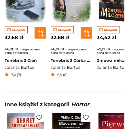
KSIĄŻKA
KSIĄŻKA
KSIĄŻKA
32,68 zł
32,68 zł
34,42 zł
46,00 zł
46,00 zł
49,00 zł
- sugerowana
- sugerowana
- sugerowa
cena detaliczna
cena detaliczna
cena detaliczna
Tenebris 3 Cień
Tenebris 2 Córka mordercy
Jolanta Bartoś
Jolanta Bartoś
Jolanta Bartoś
7,6 (7)
6,9 (8)
Inne książki z kategorii
Horror