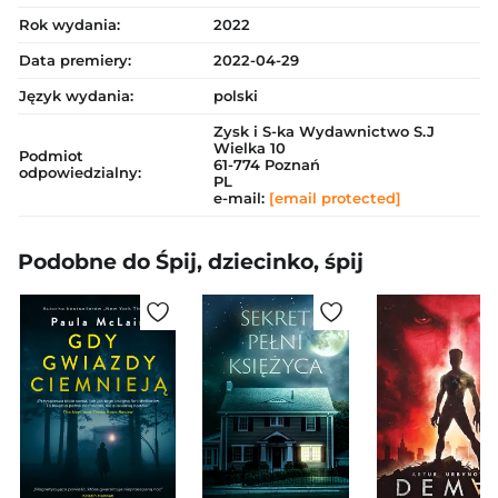
Rok wydania:
2022
Data premiery:
2022-04-29
Język wydania:
polski
Zysk i S-ka Wydawnictwo S.J
Wielka 10
Podmiot
61-774 Poznań
odpowiedzialny:
PL
e-mail:
[email protected]
Podobne do Śpij, dziecinko, śpij