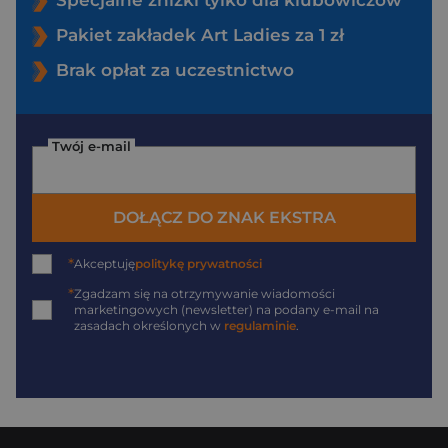
Specjalne zniżki tylko dla klubowiczów
Pakiet zakładek Art Ladies za 1 zł
Brak opłat za uczestnictwo
Twój e-mail
DOŁĄCZ DO ZNAK EKSTRA
*
Akceptuję
politykę prywatności
*
Zgadzam się na otrzymywanie wiadomości
marketingowych (newsletter) na podany
e-mail
na
zasadach określonych w
regulaminie
.