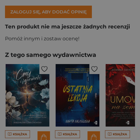
ZALOGUJ SIĘ, ABY DODAĆ OPINIĘ
Ten produkt nie ma jeszcze żadnych recenzji
Pomóż innym i zostaw ocenę!
Z tego samego wydawnictwa
KSIĄŻKA
KSIĄŻKA
KSIĄŻKA