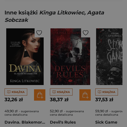
Inne książki
Kinga Litkowiec, Agata
Sobczak
KSIĄŻKA
KSIĄŻKA
KSIĄŻKA
32,26 zł
38,37 zł
37,53 zł
49,90 zł
52,90 zł
59,90 zł
- sugerowana
- sugerowana
- sugerowa
cena detaliczna
cena detaliczna
cena detaliczna
Davina. Blakemore Family. Tom 8
Devil's Rules
Sick Game