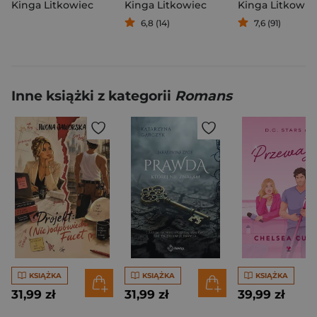
Kinga Litkowiec
Kinga Litkowiec
Kinga Litkowie
6,8 (14)
7,6 (91)
Inne książki z kategorii
Romans
KSIĄŻKA
KSIĄŻKA
KSIĄŻKA
31,99 zł
31,99 zł
39,99 zł