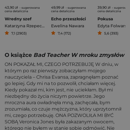
43,90 zł
49,99 zł
39,90 zł
- sugerowana
- sugerowana
- sugerowa
cena detaliczna
cena detaliczna
cena detaliczna
Wredny szef
Echo przeszłości
Pokusa
Katarzyna Rzepecka
Ewelina Nawara
Edyta Folwarsk
7,1 (2903)
7,4 (172)
5,6 (393)
O książce
Bad Teacher W mroku zmysłów
ON POKAZAŁ MI, CZEGO POTRZEBUJĘ W dniu, w
którym po raz pierwszy zobaczyłam mojego
nauczyciela – Chrisa Evansa, zapragnęłam poznać
go lepiej. Gdy mi na to pozwolił, chciałam więcej.
Kiedy pokazał mi, kim jest, nie uciekłam. Był mi
niezbędny do życia niczym powietrze. Jego
mroczna aura owładnęła mną, zachęcała, bym
zrozumiała, co czuje mężczyzna, który uprzytomnił
mi, czego potrzebuję. ONA POZWOLIŁA MI BYĆ
SOBĄ Veronica Jones była zakazanym owocem,
którego nie byłem w stanie sobie odmówić. Nie