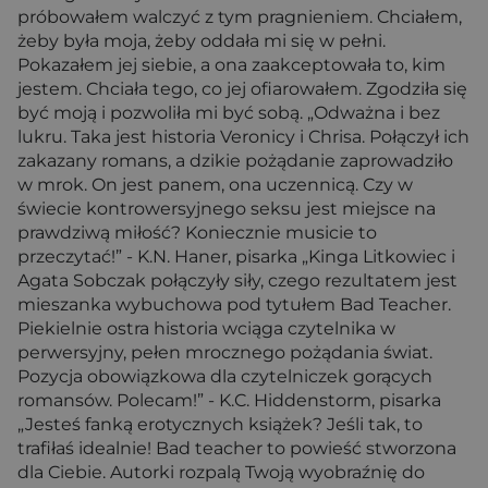
próbowałem walczyć z tym pragnieniem. Chciałem,
żeby była moja, żeby oddała mi się w pełni.
Pokazałem jej siebie, a ona zaakceptowała to, kim
jestem. Chciała tego, co jej ofiarowałem. Zgodziła się
być moją i pozwoliła mi być sobą. „Odważna i bez
lukru. Taka jest historia Veronicy i Chrisa. Połączył ich
zakazany romans, a dzikie pożądanie zaprowadziło
w mrok. On jest panem, ona uczennicą. Czy w
świecie kontrowersyjnego seksu jest miejsce na
prawdziwą miłość? Koniecznie musicie to
przeczytać!” - K.N. Haner, pisarka „Kinga Litkowiec i
Agata Sobczak połączyły siły, czego rezultatem jest
mieszanka wybuchowa pod tytułem Bad Teacher.
Piekielnie ostra historia wciąga czytelnika w
perwersyjny, pełen mrocznego pożądania świat.
Pozycja obowiązkowa dla czytelniczek gorących
romansów. Polecam!” - K.C. Hiddenstorm, pisarka
„Jesteś fanką erotycznych książek? Jeśli tak, to
trafiłaś idealnie! Bad teacher to powieść stworzona
dla Ciebie. Autorki rozpalą Twoją wyobraźnię do