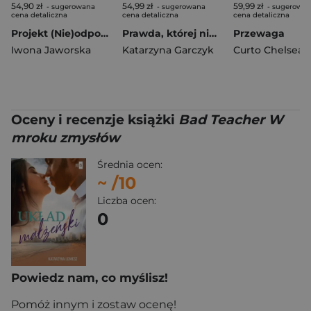
54,90 zł
54,99 zł
59,99 zł
- sugerowana
- sugerowana
- sugerowa
cena detaliczna
cena detaliczna
cena detaliczna
Projekt (Nie)odpowiedni facet
Prawda, której nie znałam
Przewaga
Iwona Jaworska
Katarzyna Garczyk
Curto Chelsea
Oceny i recenzje książki
Bad Teacher W
mroku zmysłów
Średnia ocen:
~
/10
Liczba ocen:
0
Powiedz nam, co myślisz!
Pomóż innym i zostaw ocenę!