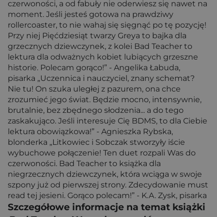
czerwoności, a od fabuły nie oderwiesz się nawet na
moment. Jeśli jesteś gotowa na prawdziwy
rollercoaster, to nie wahaj się sięgnąć po tę pozycję!
Przy niej Pięćdziesiąt twarzy Greya to bajka dla
grzecznych dziewczynek, z kolei Bad Teacher to
lektura dla odważnych kobiet lubiących grzeszne
historie. Polecam gorąco!” - Angelika Łabuda,
pisarka „Uczennica i nauczyciel, znany schemat?
Nie tu! On szuka uległej z pazurem, ona chce
zrozumieć jego świat. Będzie mocno, intensywnie,
brutalnie, bez zbędnego słodzenia... a do tego
zaskakująco. Jeśli interesuje Cię BDMS, to dla Ciebie
lektura obowiązkowa!” - Agnieszka Rybska,
blonderka „Litkowiec i Sobczak stworzyły iście
wybuchowe połączenie! Ten duet rozpali Was do
czerwoności. Bad Teacher to książka dla
niegrzecznych dziewczynek, która wciąga w swoje
szpony już od pierwszej strony. Zdecydowanie must
read tej jesieni. Gorąco polecam!” - K.A. Zysk, pisarka
Szczegółowe informacje na temat książki