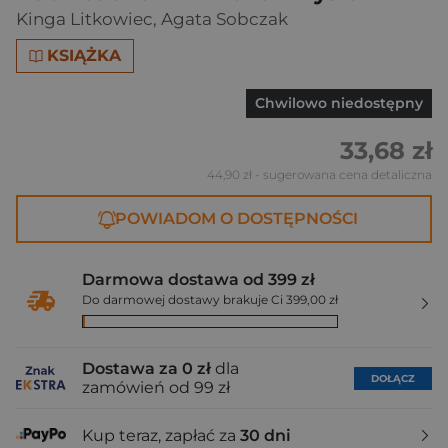
Kinga Litkowiec
,
Agata Sobczak
KSIĄŻKA
Chwilowo niedostępny
33,68 zł
44,90 zł
- sugerowana cena detaliczna
POWIADOM O DOSTĘPNOŚCI
Darmowa dostawa od 399 zł
Do darmowej dostawy brakuje Ci 399,00 zł
Dostawa za 0 zł
dla
DOŁĄCZ
zamówień od 99 zł
Kup teraz, zapłać za
30 dni