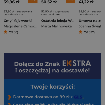
39,96 zł
50,52 zł
41,22 zł
53,90 zł
52,90 zł
55,90 zł
- sugerowana
- sugerowana
- sugerowa
cena detaliczna
cena detaliczna
cena detaliczna
Ćmy i fajerwerki
Ostatnia lekcja Wielkie Litery
Umowa na zem
Magdalena Czmochowska
Marta Malinowska
7,9 (16)
7,6 (157)
Dołącz do
Znak
i oszczędzaj na dostawie!
Twoje korzyści:
Darmowa dostawa od 99 zł z