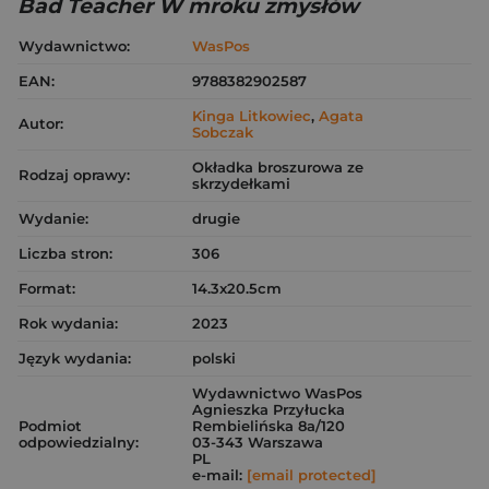
Bad Teacher W mroku zmysłów
Wydawnictwo:
WasPos
EAN:
9788382902587
Kinga Litkowiec
,
Agata
Autor:
Sobczak
Okładka broszurowa ze
Rodzaj oprawy:
skrzydełkami
Wydanie:
drugie
Liczba stron:
306
Format:
14.3x20.5cm
Rok wydania:
2023
Język wydania:
polski
Wydawnictwo WasPos
Agnieszka Przyłucka
Podmiot
Rembielińska 8a/120
odpowiedzialny:
03-343 Warszawa
PL
e-mail:
[email protected]