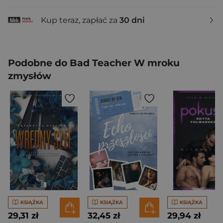
Kup teraz, zapłać za
30 dni
Podobne do Bad Teacher W mroku
zmysłów
KSIĄŻKA
KSIĄŻKA
KSIĄŻKA
29,31 zł
32,45 zł
29,94 zł