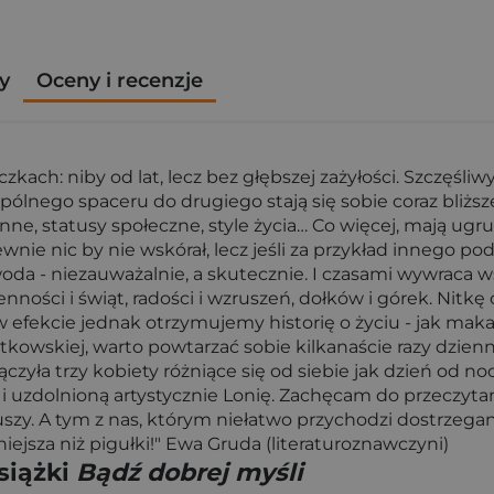
y
Oceny i recenzje
eczkach: niby od lat, lecz bez głębszej zażyłości. Szczęś
spólnego spaceru do drugiego stają się sobie coraz bliżs
zinne, statusy społeczne, style życia… Co więcej, mają ug
ie nic by nie wskórał, lecz jeśli za przykład innego podejś
 woda - niezauważalnie, a skutecznie. I czasami wywraca 
zienności i świąt, radości i wzruszeń, dołków i górek. Nit
 efekcie jednak otrzymujemy historię o życiu - jak makat
kowskiej, warto powtarzać sobie kilkanaście razy dziennie
łączyła trzy kobiety różniące się od siebie jak dzień od 
 uzdolnioną artystycznie Lonię. Zachęcam do przeczytan
szy. A tym z nas, którym niełatwo przychodzi dostrzegan
iejsza niż pigułki!" Ewa Gruda (literaturoznawczyni)
siążki
Bądź dobrej myśli