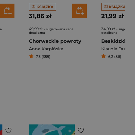
KSIĄŻKA
KSIĄŻKA
31,86 zł
21,99 zł
49,99 zł
34,99 zł
na
- sugerowana cena
- sugerowa
detaliczna
detaliczna
Chorwackie powroty
Beskidzki Ani
Anna Karpińska
Klaudia Duszyń
7,3 (359)
6,2 (86)