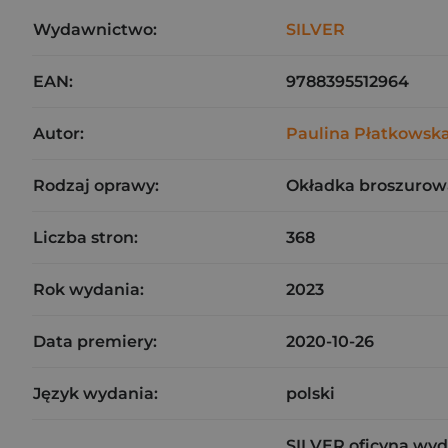
Wydawnictwo:
SILVER
EAN:
9788395512964
Autor:
Paulina Płatkowsk
Rodzaj oprawy:
Okładka broszurow
Liczba stron:
368
Rok wydania:
2023
Data premiery:
2020-10-26
Język wydania:
polski
SILVER oficyna wy