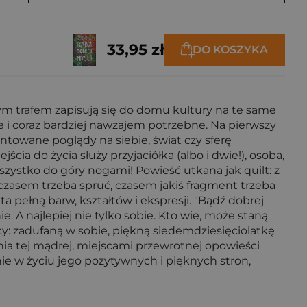
33,95 zł
DO KOSZYKA
liwym trafem zapisują się do domu kultury na te same
ze i coraz bardziej nawzajem potrzebne. Na pierwszy
runtowane poglądy na siebie, świat czy sferę
cia do życia służy przyjaciółka (albo i dwie!), osoba,
wszystko do góry nogami! Powieść utkana jak quilt: z
kę czasem trzeba spruć, czasem jakiś fragment trzeba
a pełną barw, kształtów i ekspresji. "Bądź dobrej
. A najlepiej nie tylko sobie. Kto wie, może staną
nocy: zadufaną w sobie, piękną siedemdziesięciolatkę
ia tej mądrej, miejscami przewrotnej opowieści
ie w życiu jego pozytywnych i pięknych stron,