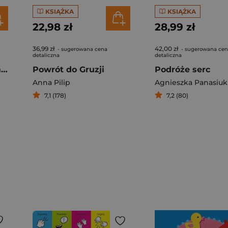
KSIĄŻKA
KSIĄŻKA
22,98 zł
28,99 zł
36,99 zł
42,00 zł
- sugerowana cena
- sugerowana ce
detaliczna
detaliczna
Droga, którą przeszłam
Powrót do Gruzji
Podróże serc
Anna Pilip
Agnieszka Panasiuk
7,1 (178)
7,2 (80)