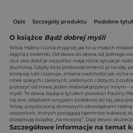
Opis
Szczegóły produktu
Podobne tytuł
O książce
Bądź dobrej myśli
Wisia, Halina i Lonia znają się jak to w małych miast
zajęcia z ceramiki. Od słowa do słowa, od jednego w
rzut oka dzieli je wszystko: mają różne sytuacje rod
duchową. Gdyby ktoś próbował zmienić je na siłę, pewn
którą się lubi i szanuje, zmiana nadchodzi jak cicha
nitek szarych i zielonych, srebrnych i złotych; z cod
przeszyć od nowa, jeden materiał przykryć innym – w
myśli. Te słowa, będące tytułem powieści Pauliny Płat
się one zalążkiem przyjaźni podobnej do tej, jaka po
Wisię, przytłoczoną domowymi obowiązkami Halinę i
wszystkich, których pociągają tajemnice kobiecej du
przepisuję książkę „na receptę”. Daję słowo: skuteczn
Szczegółowe informacje na temat k