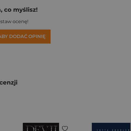
 co myślisz!
ostaw ocenę!
 ABY DODAĆ OPINIĘ
cenzji