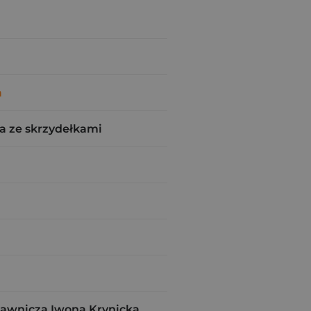
a
a ze skrzydełkami
dawnicza Iwona Krynicka