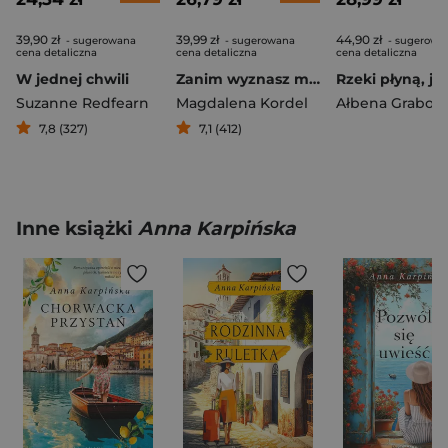
39,90 zł
39,99 zł
44,90 zł
- sugerowana
- sugerowana
- sugerowa
cena detaliczna
cena detaliczna
cena detaliczna
W jednej chwili
Zanim wyznasz mi miłość
Suzanne Redfearn
Magdalena Kordel
Ałbena Grabow
7,8 (327)
7,1 (412)
Inne książki
Anna Karpińska