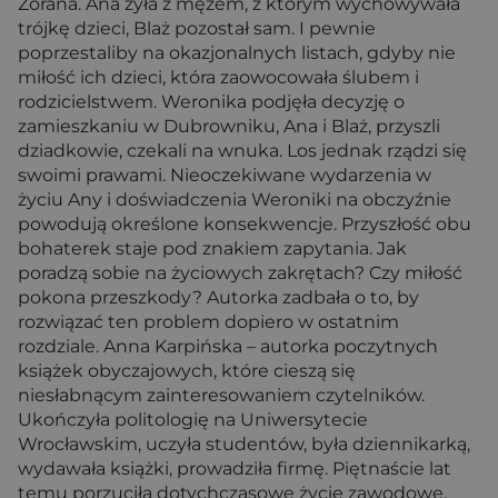
Zorana. Ana żyła z mężem, z którym wychowywała
trójkę dzieci, Blaż pozostał sam. I pewnie
poprzestaliby na okazjonalnych listach, gdyby nie
miłość ich dzieci, która zaowocowała ślubem i
rodzicielstwem. Weronika podjęła decyzję o
zamieszkaniu w Dubrowniku, Ana i Blaż, przyszli
dziadkowie, czekali na wnuka. Los jednak rządzi się
swoimi prawami. Nieoczekiwane wydarzenia w
życiu Any i doświadczenia Weroniki na obczyźnie
powodują określone konsekwencje. Przyszłość obu
bohaterek staje pod znakiem zapytania. Jak
poradzą sobie na życiowych zakrętach? Czy miłość
pokona przeszkody? Autorka zadbała o to, by
rozwiązać ten problem dopiero w ostatnim
rozdziale. Anna Karpińska – autorka poczytnych
książek obyczajowych, które cieszą się
niesłabnącym zainteresowaniem czytelników.
Ukończyła politologię na Uniwersytecie
Wrocławskim, uczyła studentów, była dziennikarką,
wydawała książki, prowadziła firmę. Piętnaście lat
temu porzuciła dotychczasowe życie zawodowe,