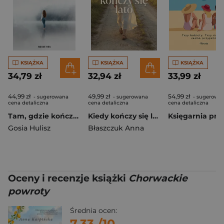
KSIĄŻKA
KSIĄŻKA
KSIĄŻKA
34,79 zł
32,94 zł
33,99 zł
44,99 zł
49,99 zł
54,99 zł
- sugerowana
- sugerowana
- sugerowa
cena detaliczna
cena detaliczna
cena detaliczna
Tam, gdzie kończy się tor lotu
Kiedy kończy się lato
Gosia Hulisz
Błaszczuk Anna
Oceny i recenzje książki
Chorwackie
powroty
Średnia ocen:
7.33
/10