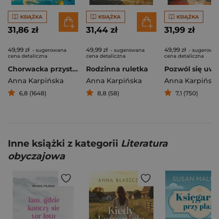
KSIĄŻKA
KSIĄŻKA
KSIĄŻKA
31,86 zł
31,44 zł
31,99 zł
49,99 zł
49,99 zł
49,99 zł
- sugerowana
- sugerowana
- sugerowa
cena detaliczna
cena detaliczna
cena detaliczna
Chorwacka przystań
Rodzinna ruletka
Pozwól się uwi
Anna Karpińska
Anna Karpińska
Anna Karpińsk
6,8 (1648)
8,8 (58)
7,1 (750)
Inne książki z kategorii
Literatura
obyczajowa