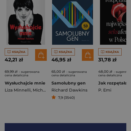
KSIĄŻKA
KSIĄŻKA
KSIĄŻKA
42,21 zł
46,95 zł
31,78 zł
69,99 zł
65,00 zł
48,00 zł
- sugerowana
- sugerowana
- sugerowa
cena detaliczna
cena detaliczna
cena detaliczna
Wysłuchajcie mnie
Samolubny gen
Liza Minnelli
,
Michael Feinstein
Richard Dawkins
P. Emi
7,9 (3540)