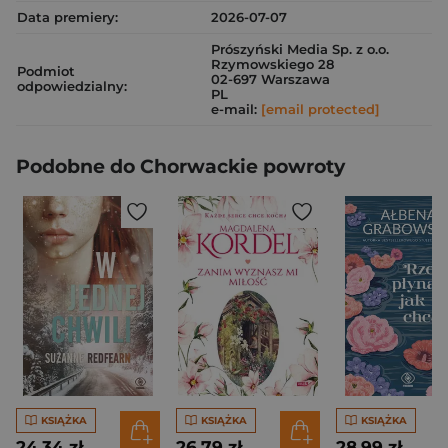
Data premiery:
2026-07-07
Prószyński Media Sp. z o.o.
Rzymowskiego 28
Podmiot
02-697 Warszawa
odpowiedzialny:
PL
e-mail:
[email protected]
Podobne do Chorwackie powroty
KSIĄŻKA
KSIĄŻKA
KSIĄŻKA
24,34 zł
26,79 zł
28,99 zł