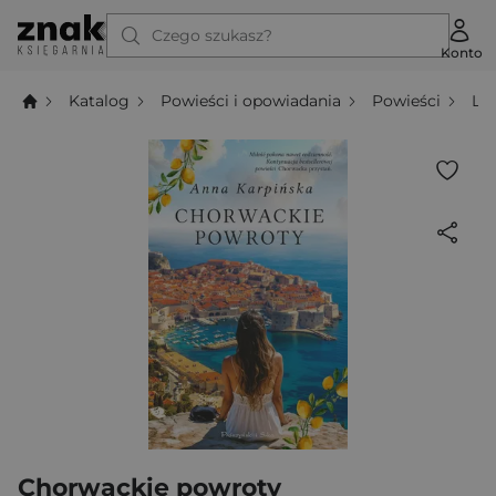
Czego szukasz?
Konto
Katalog
Powieści i opowiadania
Powieści
Li
Chorwackie powroty