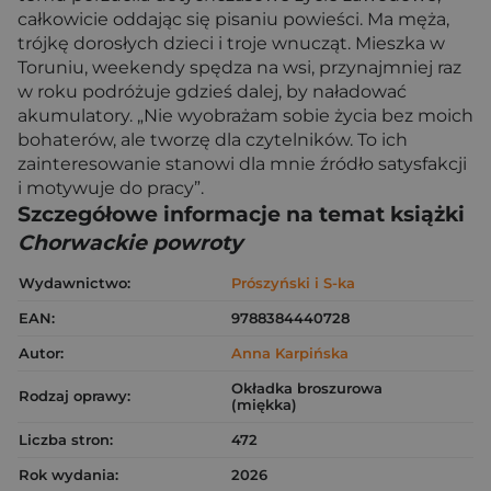
całkowicie oddając się pisaniu powieści. Ma męża,
trójkę dorosłych dzieci i troje wnucząt. Mieszka w
Toruniu, weekendy spędza na wsi, przynajmniej raz
w roku podróżuje gdzieś dalej, by naładować
akumulatory. „Nie wyobrażam sobie życia bez moich
bohaterów, ale tworzę dla czytelników. To ich
zainteresowanie stanowi dla mnie źródło satysfakcji
i motywuje do pracy”.
Szczegółowe informacje na temat książki
Chorwackie powroty
Wydawnictwo:
Prószyński i S-ka
EAN:
9788384440728
Autor:
Anna Karpińska
Okładka broszurowa
Rodzaj oprawy:
(miękka)
Liczba stron:
472
Rok wydania:
2026