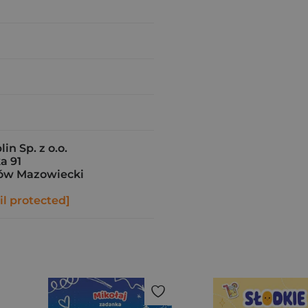
in Sp. z o.o.
a 91
ów Mazowiecki
l protected]