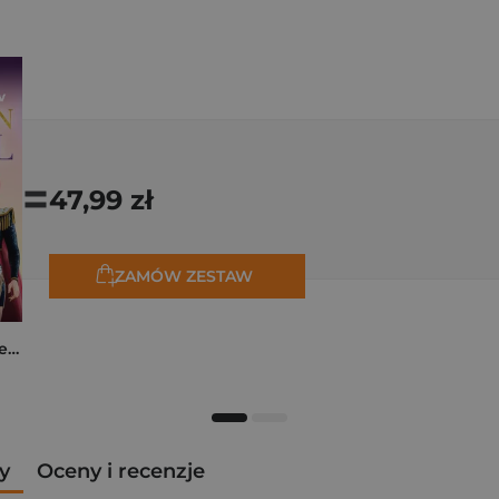
=
47,99 zł
ZAMÓW ZESTAW
K-popowe łowczynie demonów. Mój golden journal. Oficjalny dziennik
y
Oceny i recenzje