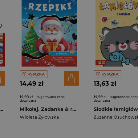
KSIĄŻKA
KSIĄŻKA
14,49 zł
13,63 zł
14,90 zł
14,99 zł
- sugerowana cena
- sugerowana cen
detaliczna
detaliczna
ikołaja na dobranoc. Czytamy i słuchamy
Mikołaj. Zadanka & rzepiki
Wioleta Żyłowska
Zuzanna Osuchows