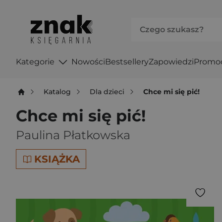
Kategorie
Nowości
Bestsellery
Zapowiedzi
Promo
Katalog
Dla dzieci
Chce mi się pić!
Chce mi się pić!
Paulina Płatkowska
KSIĄŻKA