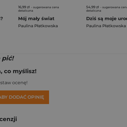
16,99 zł
54,99 zł
- sugerowana cena
- sugerowana cen
detaliczna
detaliczna
a?
Mój mały świat
Dziś są moje uro
Paulina Płatkowska
Paulina Płatkowska
 pić!
 co myślisz!
ostaw ocenę!
 ABY DODAĆ OPINIĘ
cenzji