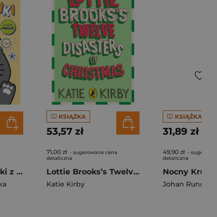
KSIĄŻKA
KSIĄŻKA
53,57 zł
31,89 zł
71,00 zł
49,90 zł
a
- sugerowana cena
- sugerowa
detaliczna
detaliczna
Słodkie łamigłówki z kotkiem. Słodkie łamigłówki
Lottie Brooks’s Twelve Disasters of Christmas
ka
Katie Kirby
Johan Rundbe