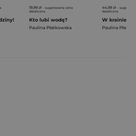
19,99 zł
44,99 zł
a
- sugerowana cena
- sugerowa
detaliczna
detaliczna
dziny!
Kto lubi wodę?
Paulina Płatkowska
Paulina Płatko