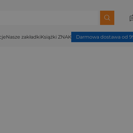
cje
Nasze zakładki
Książki ZNAK
Darmowa dostawa od 99