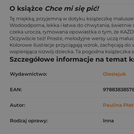
O książce
Chce mi się pić!
Tę miękką, przyjemną w dotyku książeczkę maluszek
Wodoodporna, lekka i łatwa do chwytania, świetnie 
czeka urocza, rymowana opowiastka o tym, że KAŻDY 
Oczywiście też! Proste, melodyjne wersy uczą malucha
Kolorowe ilustracje przyciągają wzrok, zachęcają do
wspierająca rozwój dziecka. Ta pogodna książeczka s
Szczegółowe informacje na temat k
Wydawnictwo:
Olesiejuk
EAN:
97883838578
Autor:
Paulina Pła
Rodzaj oprawy:
Inna