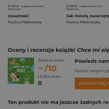
34,99 zł
24,99 zł
- sugerowana cena
- sugerowana cena
detaliczna
detaliczna
Uważność
Jak mówią zwierzęt
Paulina Płatkowska
Paulina Płatkowska
Oceny i recenzje książki
Chce mi się
Średnia ocen:
Powiedz nam,
~
/10
Pomóż innym i z
Liczba ocen:
0
ZALOGUJ SIĘ,
Ten produkt nie ma jeszcze żadnych re