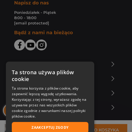
Napisz do nas
Poniedziałek - Piątek
8:00 - 18:00
[email protected]
Bądź z nami na bieżąco
O Księgarni Znak
Ta strona używa plików
cookie
Zakupy u nas
Ta strona korzysta z plików cookie, aby
Nasza oferta
zapewnić lepszą wygodę użytkowania.
Korzystając z tej strony, wyrażasz zgodę na
używanie przez nas wszystkich plików
Nasi autorzy
cookie zgodnie z warunkami naszej polityki
plików cookie.
ZAAKCEPTUJ ZGODY
25,71 zł
DO KOSZYKA