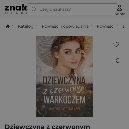
Czego szukasz?
Konto
Katalog
Powieści i opowiadania
Powieści
Li
Dziewczyna z czerwonym