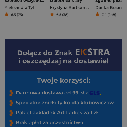
Szefowa wszystkich szefów
Obietnica Klary
Zgubne pożąd
Aleksandra Tyl
Krystyna Bartłomiejczyk
Danka Braun
6,3 (73)
6,5 (38)
7,4 (248)
Dołącz do
Znak
i oszczędzaj na dostawie!
Twoje korzyści:
Darmowa dostawa od 99 zł z
Specjalne zniżki tylko dla klubowiczów
Pakiet zakładek Art Ladies za 1 zł
Brak opłat za uczestnictwo