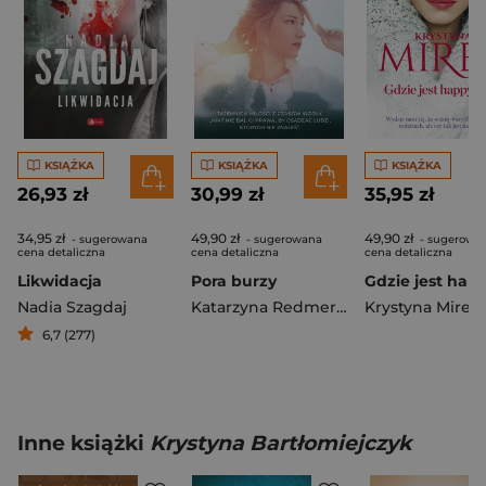
KSIĄŻKA
KSIĄŻKA
KSIĄŻKA
26,93 zł
30,99 zł
35,95 zł
34,95 zł
49,90 zł
49,90 zł
- sugerowana
- sugerowana
- sugerowa
cena detaliczna
cena detaliczna
cena detaliczna
Likwidacja
Pora burzy
Nadia Szagdaj
Katarzyna Redmerska
Krystyna Mirek
6,7 (277)
Inne książki
Krystyna Bartłomiejczyk