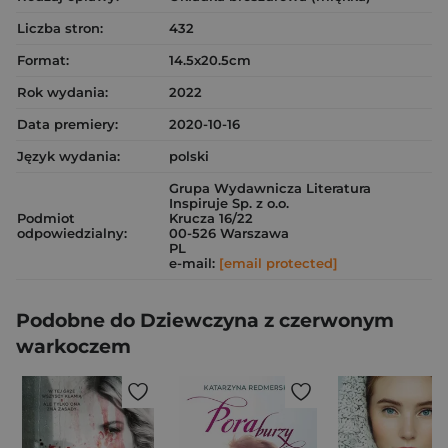
Liczba stron:
432
Format:
14.5x20.5cm
Rok wydania:
2022
Data premiery:
2020-10-16
Język wydania:
polski
Grupa Wydawnicza Literatura
Inspiruje Sp. z o.o.
Podmiot
Krucza 16/22
odpowiedzialny:
00-526 Warszawa
PL
e-mail:
[email protected]
Podobne do Dziewczyna z czerwonym
warkoczem