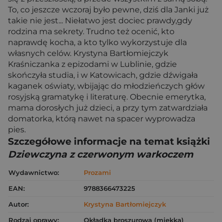
To, co jeszcze wczoraj było pewne, dziś dla Janki już
takie nie jest... Niełatwo jest dociec prawdy,gdy
rodzina ma sekrety. Trudno też ocenić, kto
naprawdę kocha, a kto tylko wykorzystuje dla
własnych celów. Krystyna Bartłomiejczyk
Kraśniczanka z epizodami w Lublinie, gdzie
skończyła studia, i w Katowicach, gdzie dźwigała
kaganek oświaty, wbijając do młodzieńczych głów
rosyjską gramatykę i literaturę. Obecnie emerytka,
mama dorosłych już dzieci, a przy tym zatwardziała
domatorka, którą nawet na spacer wyprowadza
pies.
Szczegółowe informacje na temat książki
Dziewczyna z czerwonym warkoczem
Wydawnictwo:
Prozami
EAN:
9788366473225
Autor:
Krystyna Bartłomiejczyk
Rodzaj oprawy:
Okładka broszurowa (miękka)