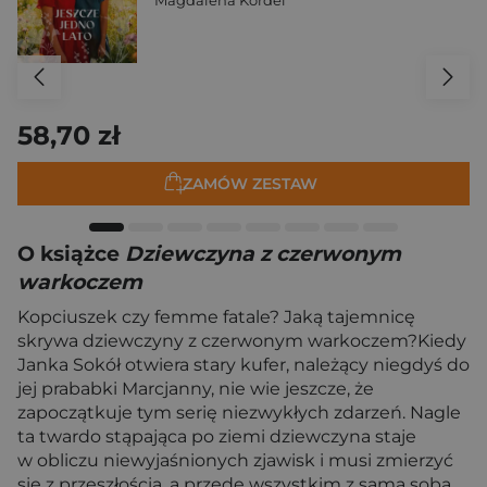
58,70 zł
ZAMÓW ZESTAW
O książce
Dziewczyna z czerwonym
warkoczem
Kopciuszek czy femme fatale? Jaką tajemnicę
skrywa dziewczyny z czerwonym warkoczem?Kiedy
Janka Sokół otwiera stary kufer, należący niegdyś do
jej prababki Marcjanny, nie wie jeszcze, że
zapoczątkuje tym serię niezwykłych zdarzeń. Nagle
ta twardo stąpająca po ziemi dziewczyna staje
w obliczu niewyjaśnionych zjawisk i musi zmierzyć
się z przeszłością, a przede wszystkim z samą sobą.