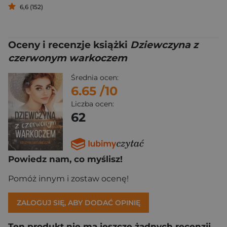
6,6 (152)
Oceny i recenzje książki
Dziewczyna z
czerwonym warkoczem
Średnia ocen:
6.65
/10
Liczba ocen:
62
Powiedz nam, co myślisz!
Pomóż innym i zostaw ocenę!
ZALOGUJ SIĘ, ABY DODAĆ OPINIĘ
Ten produkt nie ma jeszcze żadnych recenzji