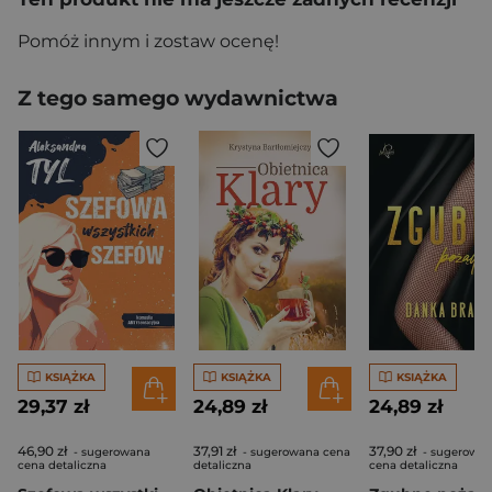
Pomóż innym i zostaw ocenę!
Z tego samego wydawnictwa
KSIĄŻKA
KSIĄŻKA
KSIĄŻKA
29,37 zł
24,89 zł
24,89 zł
46,90 zł
37,91 zł
37,90 zł
- sugerowana
- sugerowana cena
- sugerowa
cena detaliczna
detaliczna
cena detaliczna