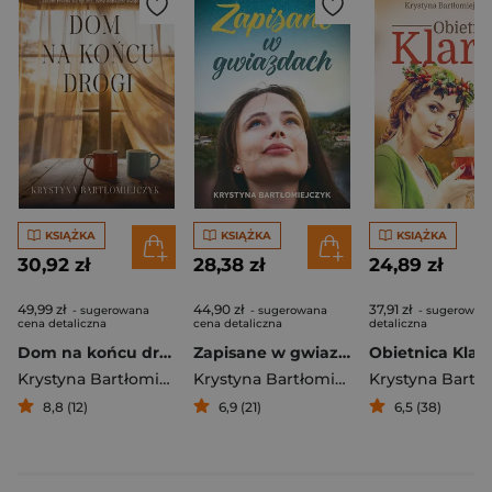
KSIĄŻKA
KSIĄŻKA
KSIĄŻKA
30,92 zł
28,38 zł
24,89 zł
49,99 zł
44,90 zł
37,91 zł
- sugerowana
- sugerowana
- sugerowan
cena detaliczna
cena detaliczna
detaliczna
Dom na końcu drogi
Zapisane w gwiazdach
Obietnica Klar
Krystyna Bartłomiejczyk
Krystyna Bartłomiejczyk
8,8 (12)
6,9 (21)
6,5 (38)