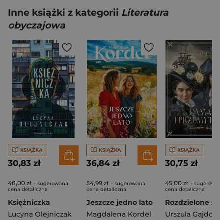
Inne książki z kategorii
Literatura
obyczajowa
KSIĄŻKA
KSIĄŻKA
KSIĄŻKA
30,83 zł
36,84 zł
30,75 zł
48,00 zł
54,99 zł
45,00 zł
- sugerowana
- sugerowana
- sugerowa
cena detaliczna
cena detaliczna
cena detaliczna
Księżniczka
Jeszcze jedno lato
Lucyna Olejniczak
Magdalena Kordel
Urszula Gajdow