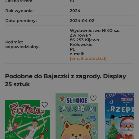
Liczba stron:
10
Rok wydania:
2024
Data premiery:
2024-04-02
Wydawnictwo NIKO s.c.
Żwirowa 7
86-253 Kijewo
Podmiot
Królewskie
odpowiedzialny:
PL
e-mail:
[email protected]
Podobne do Bajeczki z zagrody. Display
25 sztuk