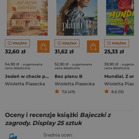
KSIĄŻKA
KSIĄŻKA
KSIĄŻKA
32,60 zł
31,62 zł
25,33 zł
54,90 zł
52,90 zł
39,90 zł
- sugerowana
- sugerowana
- sugerowa
cena detaliczna
cena detaliczna
cena detaliczna
Jesień w chacie pod starym świerkiem
Bez planu B
Wioletta Piasecka
Wioletta Piasecka
Wioletta Piase
7,6 (411)
8,6 (13)
Oceny i recenzje książki
Bajeczki z
zagrody. Display 25 sztuk
Średnia ocen: