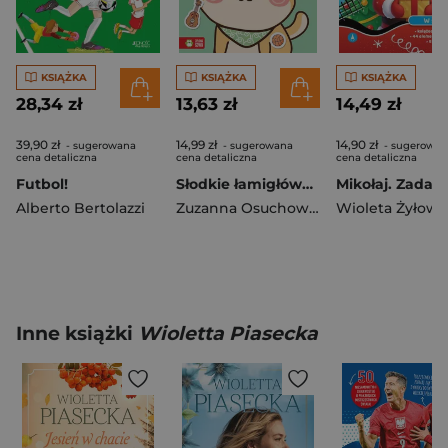
KSIĄŻKA
KSIĄŻKA
KSIĄŻKA
28,34 zł
13,63 zł
14,49 zł
39,90 zł
14,99 zł
14,90 zł
- sugerowana
- sugerowana
- sugerowan
cena detaliczna
cena detaliczna
cena detaliczna
Futbol!
Słodkie łamigłówki z pieskiem. Słodkie łamigłówki
Alberto Bertolazzi
Zuzanna Osuchowska
Wioleta Żyłows
Inne książki
Wioletta Piasecka