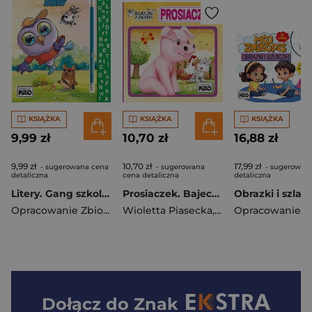
KSIĄŻKA
KSIĄŻKA
KSIĄŻKA
9,99 zł
10,70 zł
16,88 zł
9,99 zł
10,70 zł
17,99 zł
- sugerowana cena
- sugerowana
- sugerowan
detaliczna
cena detaliczna
detaliczna
Litery. Gang szkolniaków
Prosiaczek. Bajeczki z zagrody
Opracowanie Zbiorowe
Wioletta Piasecka
,
Artur Rajch
Dołącz do
Znak