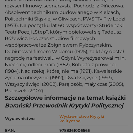
reżyser filmowy, scenarzysta. Pochodzi z Pińczowa.
Absolwent technikum budowlanego w Kielcach,
Politechniki Śląskiej w Gliwicach, PWSFTviT w Łodzi
(1973). Na początku lat 60. współtworzył Studencki
Teatr Poezji „Step”, którym opiekował się Tadeusz
Różewicz. Podczas studiów filmowych
współpracował ze Zbigniewem Rybczyńskim.
Debiutował filmem W domu (1975), za który dostał
nagrodę na festiwalu w Gdyni. Wyreżyserował m.in.
Niech cię odleci mara (1982), Kobieta z prowincji
(1984), Nad rzeką, której nie ma (1991), Kawalerskie
życie na obczyźnie (1992), Dwa księżyce (1993),
Wszyscy święci (2002), Parę osób, mały czas (2005),
Braciszek (2007).
Szczegółowe informacje na temat książki
Barański Przewodnik Krytyki Politycznej
Wydawnictwo Krytyki
Wydawnictwo:
Politycznej
EAN:
9788361006565