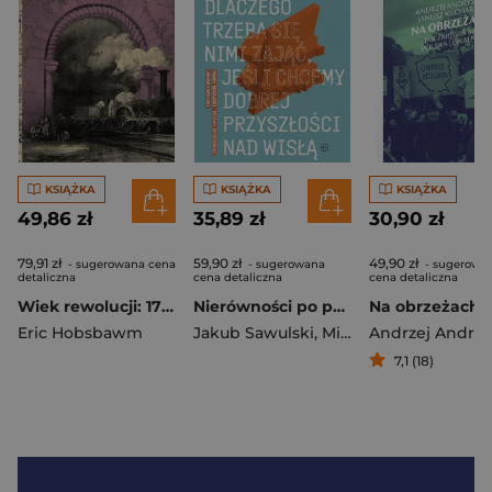
KSIĄŻKA
KSIĄŻKA
KSIĄŻKA
49,86 zł
35,89 zł
30,90 zł
79,91 zł
59,90 zł
49,90 zł
- sugerowana cena
- sugerowana
- sugerowa
detaliczna
cena detaliczna
cena detaliczna
Wiek rewolucji: 1789-1848 wyd. 2025
Nierówności po polsku. Dlaczego trzeba się nimi zająć, jeśli chcemy dobrej przyszłości na Wisłą
Eric Hobsbawm
Jakub Sawulski
,
Michał Brzeziński
7,1 (18)