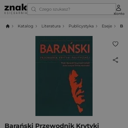
Czego szukasz?
Konto
Katalog
Literatura
Publicystyka
Eseje
Bar
Barański Przewodnik Krytyki