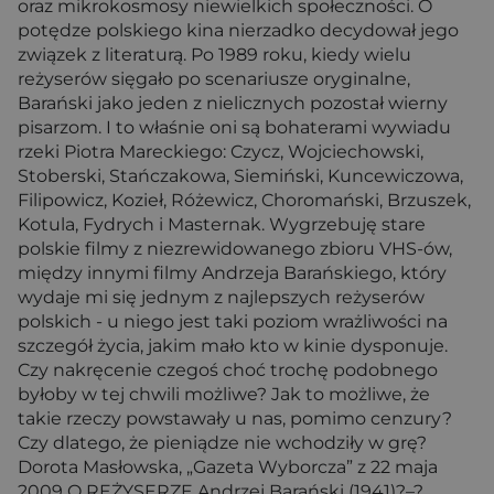
oraz mikrokosmosy niewielkich społeczności. O
potędze polskiego kina nierzadko decydował jego
związek z literaturą. Po 1989 roku, kiedy wielu
reżyserów sięgało po scenariusze oryginalne,
Barański jako jeden z nielicznych pozostał wierny
pisarzom. I to właśnie oni są bohaterami wywiadu
rzeki Piotra Mareckiego: Czycz, Wojciechowski,
Stoberski, Stańczakowa, Siemiński, Kuncewiczowa,
Filipowicz, Kozieł, Różewicz, Choromański, Brzuszek,
Kotula, Fydrych i Masternak. Wygrzebuję stare
polskie filmy z niezrewidowanego zbioru VHS-ów,
między innymi filmy Andrzeja Barańskiego, który
wydaje mi się jednym z najlepszych reżyserów
polskich - u niego jest taki poziom wrażliwości na
szczegół życia, jakim mało kto w kinie dysponuje.
Czy nakręcenie czegoś choć trochę podobnego
byłoby w tej chwili możliwe? Jak to możliwe, że
takie rzeczy powstawały u nas, pomimo cenzury?
Czy dlatego, że pieniądze nie wchodziły w grę?
Dorota Masłowska, „Gazeta Wyborcza” z 22 maja
2009 O REŻYSERZE Andrzej Barański (1941)?–?