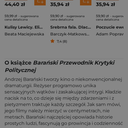
44,40 zł
35,94 zł
35,94 zł
59,99 zł
59,90 zł
59,90 zł
- sugerowana
- sugerowana
- sugerowa
cena detaliczna
cena detaliczna
cena detaliczna
Kulisy Lewicy. Eliminacja. Chciwość. Strach.
Srebrna fala. Dlaczego przestałam się farbować i zaczęłam zadawać pytania
Beata Maciejewska
Barczyk-Matkowska Katarzyna
Adam Poprawa
7,4 (8)
O książce
Barański Przewodnik Krytyki
Politycznej
Andrzej Barański tworzy kino o niekonwencjonalnej
dramaturgii. Reżyser programowo unika
sensacyjnych wątków i zaskakującej intrygi. Kładzie
nacisk na to, co dzieje się między zdarzeniami i z
pietyzmem traktuje każdy szczegół. Jak sam mówi,
jego filmy należy mierzyć w centymetrach, nie
metrach. Barański najczęściej opowiada historie
prostych ludzi, fascynują go prowincja i codzienność