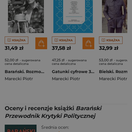
KSIĄŻKA
KSIĄŻKA
KSIĄŻKA
31,49 zł
37,58 zł
32,99 zł
52,00 zł
47,25 zł
53,00 zł
- sugerowana
- sugerowana
- sugerowa
cena detaliczna
cena detaliczna
cena detaliczna
Barański. Rozmowa-rzeka
Gatunki cyfrowe 3. Historie mówione
Marecki Piotr
Marecki Piotr
Marecki Piotr
,
Art
Oceny i recenzje książki
Barański
Przewodnik Krytyki Politycznej
Średnia ocen: