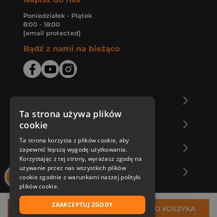
Poniedziałek - Piątek
8:00 - 18:00
[email protected]
Bądź z nami na bieżąco
O Księgarni Znak
Ta strona używa plików
cookie
Zakupy u nas
Ta strona korzysta z plików cookie, aby
Nasza oferta
zapewnić lepszą wygodę użytkowania.
Korzystając z tej strony, wyrażasz zgodę na
używanie przez nas wszystkich plików
Nasi autorzy
cookie zgodnie z warunkami naszej polityki
plików cookie.
ZAAKCEPTUJ ZGODY
34,49 zł
DO KOSZYKA