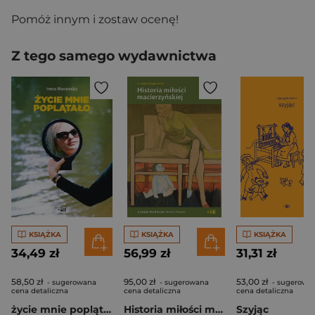
Pomóż innym i zostaw ocenę!
Z tego samego wydawnictwa
KSIĄŻKA
KSIĄŻKA
KSIĄŻKA
34,49 zł
56,99 zł
31,31 zł
58,50 zł
95,00 zł
53,00 zł
- sugerowana
- sugerowana
- sugerowa
cena detaliczna
cena detaliczna
cena detaliczna
życie mnie poplątało
Historia miłości macierzyńskiej
Szyjąc