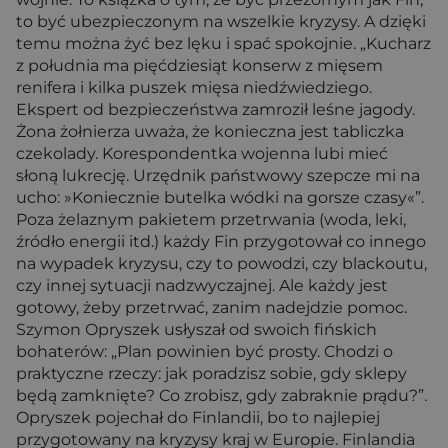
to być ubezpieczonym na wszelkie kryzysy. A dzięki
temu można żyć bez lęku i spać spokojnie. „Kucharz
z południa ma pięćdziesiąt konserw z mięsem
renifera i kilka puszek mięsa niedźwiedziego.
Ekspert od bezpieczeństwa zamroził leśne jagody.
Żona żołnierza uważa, że konieczna jest tabliczka
czekolady. Korespondentka wojenna lubi mieć
słoną lukrecję. Urzędnik państwowy szepcze mi na
ucho: »Koniecznie butelka wódki na gorsze czasy«”.
Poza żelaznym pakietem przetrwania (woda, leki,
źródło energii itd.) każdy Fin przygotował co innego
na wypadek kryzysu, czy to powodzi, czy blackoutu,
czy innej sytuacji nadzwyczajnej. Ale każdy jest
gotowy, żeby przetrwać, zanim nadejdzie pomoc.
Szymon Opryszek usłyszał od swoich fińskich
bohaterów: „Plan powinien być prosty. Chodzi o
praktyczne rzeczy: jak poradzisz sobie, gdy sklepy
będą zamknięte? Co zrobisz, gdy zabraknie prądu?”.
Opryszek pojechał do Finlandii, bo to najlepiej
przygotowany na kryzysy kraj w Europie. Finlandia