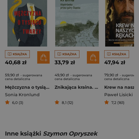
KSIĄŻKA
KSIĄŻKA
KSIĄŻKA
40,68 zł
33,79 zł
47,94 zł
59,90 zł
49,90 zł
79,90 zł
- sugerowana
- sugerowana
- sugerowa
cena detaliczna
cena detaliczna
cena detaliczna
Mężczyzna o tysiącu twarzy
Znikająca kraina. Wędrówka przez góry Śląska
Sonia Kronlund
Paweł Lisicki
6,0 (3)
8,1 (12)
7,2 (161)
Inne książki
Szymon Opryszek