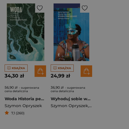
KSIĄŻKA
KSIĄŻKA
34,30 zł
24,99 zł
56,90 zł
36,90 zł
- sugerowana
- sugerowana
cena detaliczna
cena detaliczna
Woda Historia pewnego porwania
Wyhoduj sobie wolność Reportaże z Urugwaju
Szymon Opryszek
Szymon Opryszek
,
Maria Hawranek
7,1 (260)