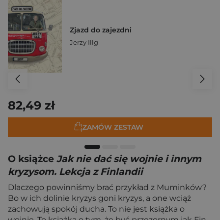
Zjazd do zajezdni
Jerzy Illg
82,49 zł
ZAMÓW ZESTAW
O książce
Jak nie dać się wojnie i innym
kryzysom. Lekcja z Finlandii
Dlaczego powinniśmy brać przykład z Muminków?
Bo w ich dolinie kryzys goni kryzys, a one wciąż
zachowują spokój ducha. To nie jest książka o
wojnie. To książka o tym, że być przezornym jak Fin,