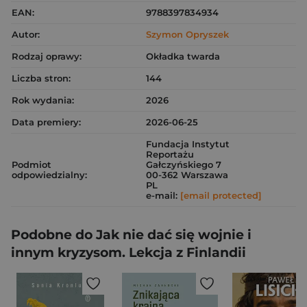
EAN:
9788397834934
Autor:
Szymon Opryszek
Rodzaj oprawy:
Okładka twarda
Liczba stron:
144
Rok wydania:
2026
Data premiery:
2026-06-25
Fundacja Instytut
Reportażu
Podmiot
Gałczyńskiego 7
odpowiedzialny:
00-362 Warszawa
PL
e-mail:
[email protected]
Podobne do Jak nie dać się wojnie i
innym kryzysom. Lekcja z Finlandii