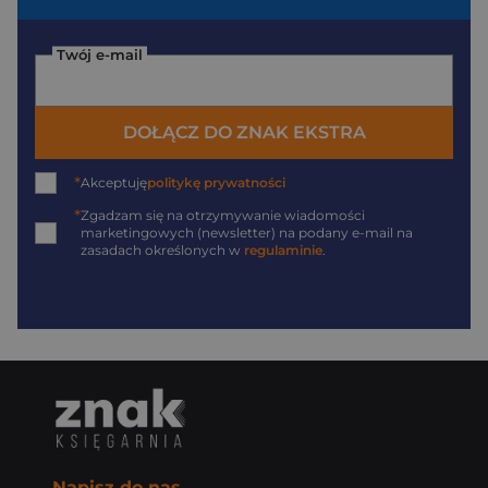
Twój e-mail
DOŁĄCZ DO ZNAK EKSTRA
*
Akceptuję
politykę prywatności
*
Zgadzam się na otrzymywanie wiadomości
marketingowych (newsletter) na podany
e-mail
na
zasadach określonych w
regulaminie
.
Napisz do nas