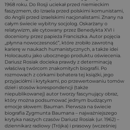
1968 roku. Do Rosji uciekał przed niemieckim
faszyzmem, do Izraela przed polskimi komunistami,
do Anglii przed izraelskimi nacjonalistami. Znany na
całym świecie wybitny socjolog. Oskarżany o
relatywizm, ale cytowany przez Benedykta XVI i
doceniony przez papieża Franciszka. Autor pojęcia
„płynna nowoczesność”, które zrobiło zawrotną
karierę w naukach humanistycznych, a także idei
Holocaustu jako ubocznego produktu oświecenia.
Dariusz Rosiak docieka prawdy z determinacją
właściwą twórcom znakomitych biografii. Po
rozmowach z córkami bohatera tej książki, jego
przyjaciółmi i krytykami, po przewertowaniu tomów
dzieł i stosów korespondencji (także
niepublikowanej) autor tworzy fascynujący obraz,
który można podsumować jednym budzącym
emocje słowem: Bauman. Pierwsza na świecie
biografia Zygmunta Baumana – najważniejszego
krytyka naszych czasów Dariusz Rosiak (ur. 1962) –
dziennikarz radiowy (Trójka) i prasowy (wcześniej