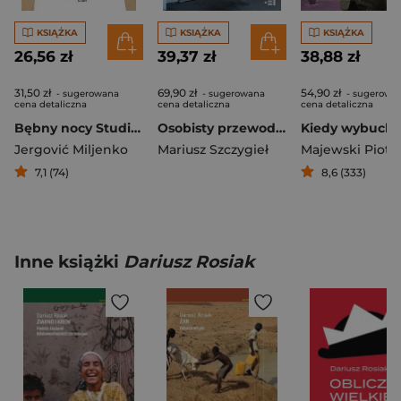
KSIĄŻKA
KSIĄŻKA
KSIĄŻKA
26,56 zł
39,37 zł
38,88 zł
31,50 zł
69,90 zł
54,90 zł
- sugerowana
- sugerowana
- sugerowa
cena detaliczna
cena detaliczna
cena detaliczna
Bębny nocy Studium
Osobisty przewodnik po Pradze
Jergović Miljenko
Mariusz Szczygieł
Majewski Piotr 
7,1 (74)
8,6 (333)
Inne książki
Dariusz Rosiak