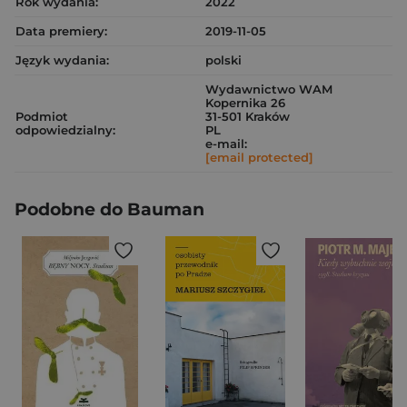
Rok wydania:
2022
Data premiery:
2019-11-05
Język wydania:
polski
Wydawnictwo WAM
Kopernika 26
Podmiot
31-501 Kraków
odpowiedzialny:
PL
e-mail:
[email protected]
Podobne do Bauman