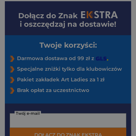
Dołącz do
Znak
i oszczędzaj na dostawie!
Twoje korzyści:
Darmowa dostawa od 99 zł z
Specjalne zniżki tylko dla klubowiczów
Pakiet zakładek Art Ladies za 1 zł
Brak opłat za uczestnictwo
Twój e-mail
DOŁĄCZ DO ZNAK EKSTRA