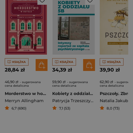
KSIĄŻKA
KSIĄŻKA
KSIĄŻKA
28,84 zł
34,39 zł
39,90 zł
46,90 zł
59,90 zł
62,90 zł
- sugerowana
- sugerowana
- sugerowa
cena detaliczna
cena detaliczna
cena detaliczna
Morderstwo w hotelu
Kobiety z oddziału 5B. Intymny reportaż ze szpitala psychiatrycznego
Merryn Allingham
Patrycja Trzeszczyńska
Natalia Jakubus
6,7 (690)
7,1 (53)
8,0 (73)