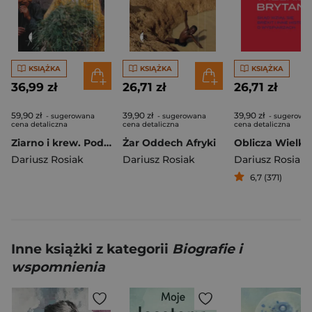
KSIĄŻKA
KSIĄŻKA
KSIĄŻKA
36,99 zł
26,71 zł
26,71 zł
59,90 zł
39,90 zł
39,90 zł
- sugerowana
- sugerowana
- sugerowa
cena detaliczna
cena detaliczna
cena detaliczna
Ziarno i krew. Podróż śladami bliskowschodnich chrześcijan wyd. 3
Żar Oddech Afryki
Dariusz Rosiak
Dariusz Rosiak
Dariusz Rosiak
6,7 (371)
Inne książki z kategorii
Biografie i
wspomnienia