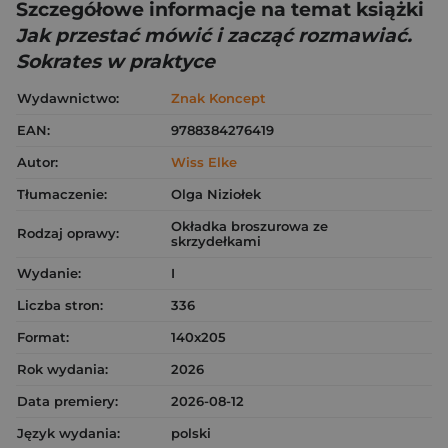
Szczegółowe informacje na temat książki
Jak przestać mówić i zacząć rozmawiać.
Sokrates w praktyce
Wydawnictwo:
Znak Koncept
EAN:
9788384276419
Autor:
Wiss Elke
Tłumaczenie:
Olga Niziołek
Okładka broszurowa ze
Rodzaj oprawy:
skrzydełkami
Wydanie:
I
Liczba stron:
336
Format:
140x205
Rok wydania:
2026
Data premiery:
2026-08-12
Język wydania:
polski