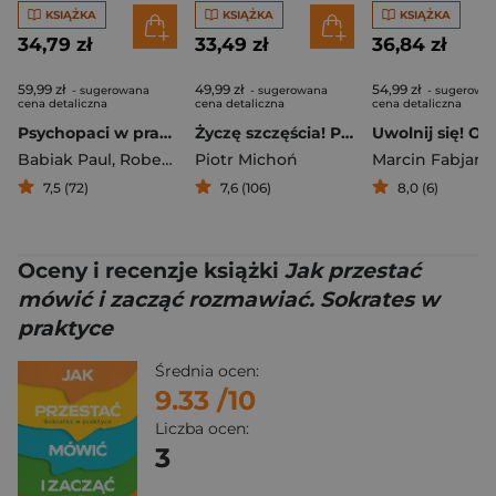
KSIĄŻKA
KSIĄŻKA
KSIĄŻKA
34,79 zł
33,49 zł
36,84 zł
59,99 zł
49,99 zł
54,99 zł
- sugerowana
- sugerowana
- sugerowa
cena detaliczna
cena detaliczna
cena detaliczna
Psychopaci w pracy. Jak ich rozpoznać i sobie z nimi radzić
Życzę szczęścia! Paradoksy, dzięki którym zastanowisz się, co w życiu ważne i pożądane
Babiak Paul
,
Robert D. Hare
Piotr Michoń
Marcin Fabjańs
7,5 (72)
7,6 (106)
8,0 (6)
Oceny i recenzje książki
Jak przestać
mówić i zacząć rozmawiać. Sokrates w
praktyce
Średnia ocen:
9.33
/10
Liczba ocen:
3