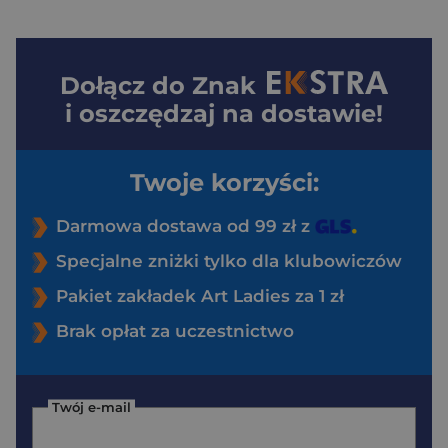
Dołącz do
Znak
i oszczędzaj na dostawie!
Twoje korzyści:
Darmowa dostawa od 99 zł z
Specjalne zniżki tylko dla klubowiczów
Pakiet zakładek Art Ladies za 1 zł
Brak opłat za uczestnictwo
Twój e-mail