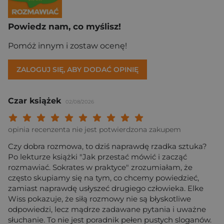
Powiedz nam, co myślisz!
Pomóż innym i zostaw ocenę!
ZALOGUJ SIĘ, ABY DODAĆ OPINIĘ
Czar książek
02/08/2026
Twoja ocena: Beznadziejna 1/10"
Twoja ocena: Bardzo słaba 2/10"
Twoja ocena: Słaba 3/10"
Twoja ocena: Może być 4/10"
Twoja ocena: Przeciętna 5/10"
Twoja ocena: Dobra 6/10"
Twoja ocena: Bardzo dobra 7/10"
Twoja ocena: Rewelacyjna 8/10
Twoja ocena: Wybitna 9/10
Twoja ocena: Arcydzieło
opinia recenzenta nie jest potwierdzona zakupem
Czy dobra rozmowa, to dziś naprawdę rzadka sztuka?
Po lekturze książki "Jak przestać mówić i zacząć
rozmawiać. Sokrates w praktyce" zrozumiałam, że
często skupiamy się na tym, co chcemy powiedzieć,
zamiast naprawdę usłyszeć drugiego człowieka. Elke
Wiss pokazuje, że siłą rozmowy nie są błyskotliwe
odpowiedzi, lecz mądrze zadawane pytania i uważne
słuchanie. To nie jest poradnik pełen pustych sloganów.