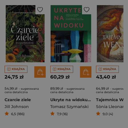
KSIĄŻKA
KSIĄŻKA
KSIĄŻKA
24,75 zł
60,29 zł
43,40 zł
54,99 zł
89,99 zł
64,99 zł
- sugerowana
- sugerowana
- sugerowa
cena detaliczna
cena detaliczna
cena detaliczna
Czarcie ziele
Ukryte na widoku. 101 opowieści o sztuce w przestrzeni publicznej
Tajemnica We
Jill Johnson
Tomasz Szymański
6,5 (186)
7,9 (16)
9,0 (4)