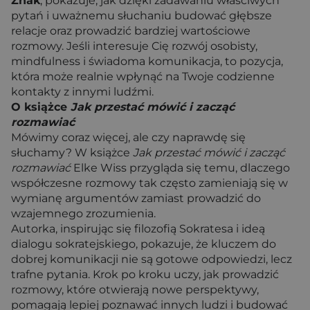
Znak
, pokazuje, jak dzięki zadawaniu właściwych
pytań i uważnemu słuchaniu budować głębsze
relacje oraz prowadzić bardziej wartościowe
rozmowy. Jeśli interesuje Cię rozwój osobisty,
mindfulness i świadoma komunikacja, to pozycja,
która może realnie wpłynąć na Twoje codzienne
kontakty z innymi ludźmi.
O książce
Jak przestać mówić i zacząć
rozmawiać
Mówimy coraz więcej, ale czy naprawdę się
słuchamy? W książce
Jak przestać mówić i zacząć
rozmawiać
Elke Wiss przygląda się temu, dlaczego
współczesne rozmowy tak często zamieniają się w
wymianę argumentów zamiast prowadzić do
wzajemnego zrozumienia.
Autorka, inspirując się filozofią Sokratesa i ideą
dialogu sokratejskiego, pokazuje, że kluczem do
dobrej komunikacji nie są gotowe odpowiedzi, lecz
trafne pytania. Krok po kroku uczy, jak prowadzić
rozmowy, które otwierają nowe perspektywy,
pomagają lepiej poznawać innych ludzi i budować