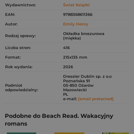
Wydawnictwo:
Świat Książki
EAN:
9788368611366
Autor:
Emily Henry
Okładka broszurowa
Rodzaj oprawy:
(miękka)
Liczba stron:
416
Format:
215x135 mm
Rok wydania:
2026
Dressler Dublin sp. z o.o
Poznańska 91
Podmiot
05-850 Ożarów
odpowiedzialny:
Mazowiecki
PL
e-mail:
[email protected]
Podobne do Beach Read. Wakacyjny
romans