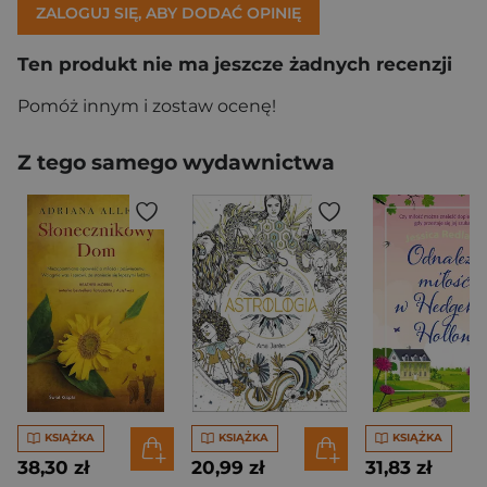
ZALOGUJ SIĘ, ABY DODAĆ OPINIĘ
Ten produkt nie ma jeszcze żadnych recenzji
Pomóż innym i zostaw ocenę!
Z tego samego wydawnictwa
KSIĄŻKA
KSIĄŻKA
KSIĄŻKA
38,30 zł
20,99 zł
31,83 zł