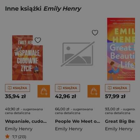
Inne książki
Emily Henry
KSIĄŻKA
KSIĄŻKA
KSIĄŻKA
35,94 zł
42,96 zł
57,99 zł
49,90 zł
66,00 zł
93,00 zł
- sugerowana
- sugerowana
- sugerowa
cena detaliczna
cena detaliczna
cena detaliczna
Wspaniałe, cudowne życie
People We Meet on Vacation: Collector's Edition (Netflix Tie-In)
Emily Henry
Emily Henry
Emily Henry
7,7 (213)