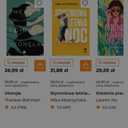
KSIĄŻKA
KSIĄŻKA
KSIĄŻKA
26,99 zł
31,88 zł
29,59 zł
39,90 zł
39,00 zł
42,90 zł
- sugerowana
- sugerowana
- sugerowa
cena detaliczna
cena detaliczna
cena detaliczna
Utonęła
Styczniowa letnia noc
Therese Bohman
Mika Modrzyńska
Lauren Ho
6,3 (1789)
7,0 (267)
6,5 (415)