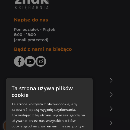
Napisz do nas
Poniedziałek - Piątek
8:00 - 18:00
[email protected]
Bądź z nami na bieżąco
O Księgarni Znak
Ta strona używa plików
cookie
Zakupy u nas
Ta strona korzysta z plików cookie, aby
Nasza oferta
zapewnić lepszą wygodę użytkowania.
Korzystając z tej strony, wyrażasz zgodę na
używanie przez nas wszystkich plików
Nasi autorzy
cookie zgodnie z warunkami naszej polityki