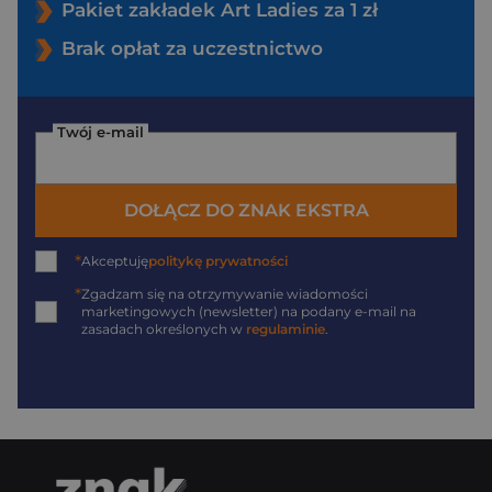
Pakiet zakładek Art Ladies za 1 zł
Brak opłat za uczestnictwo
Twój e-mail
DOŁĄCZ DO ZNAK EKSTRA
*
Akceptuję
politykę prywatności
*
Zgadzam się na otrzymywanie wiadomości
marketingowych (newsletter) na podany
e-mail
na
zasadach określonych w
regulaminie
.