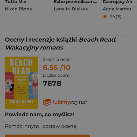
Tutto Mio
Echo przemilczanych słów
Czarujący Angl
Nixon Pippa
Lena M. Bielska
Anna Margot
7,9 (71)
Oceny i recenzje książki
Beach Read.
Wakacyjny romans
Średnia ocen:
6.55
/10
Liczba ocen:
7678
Powiedz nam, co myślisz!
Pomóż innym i zostaw ocenę!