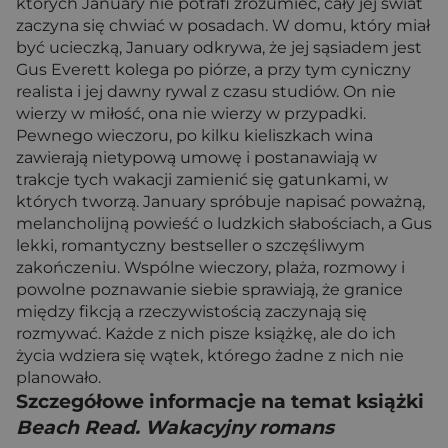
których January nie potrafi zrozumieć, cały jej świat
zaczyna się chwiać w posadach. W domu, który miał
być ucieczką, January odkrywa, że jej sąsiadem jest
Gus Everett kolega po piórze, a przy tym cyniczny
realista i jej dawny rywal z czasu studiów. On nie
wierzy w miłość, ona nie wierzy w przypadki.
Pewnego wieczoru, po kilku kieliszkach wina
zawierają nietypową umowę i postanawiają w
trakcje tych wakacji zamienić się gatunkami, w
których tworzą. January spróbuje napisać poważną,
melancholijną powieść o ludzkich słabościach, a Gus
lekki, romantyczny bestseller o szczęśliwym
zakończeniu. Wspólne wieczory, plaża, rozmowy i
powolne poznawanie siebie sprawiają, że granice
między fikcją a rzeczywistością zaczynają się
rozmywać. Każde z nich pisze książkę, ale do ich
życia wdziera się wątek, którego żadne z nich nie
planowało.
Szczegółowe informacje na temat książki
Beach Read. Wakacyjny romans