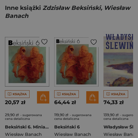
Inne książki
Zdzisław Beksiński, Wiesław
Banach
KSIĄŻKA
KSIĄŻKA
KSIĄŻKA
20,57 zł
64,44 zł
74,33 zł
29,90 zł
119,90 zł
139,90 zł
- sugerowana
- sugerowana
- sugerowa
cena detaliczna
cena detaliczna
cena detaliczna
Beksiński 6. Miniatura albumu
Beksiński 6
Wiesław Banach
Wiesław Banach
Wiesław Banac