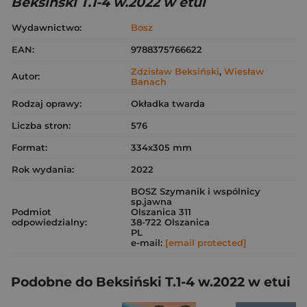
Beksiński T.1-4 w.2022 w etui
Wydawnictwo:
Bosz
EAN:
9788375766622
Zdzisław Beksiński
,
Wiesław
Autor:
Banach
Rodzaj oprawy:
Okładka twarda
Liczba stron:
576
Format:
334x305 mm
Rok wydania:
2022
BOSZ Szymanik i wspólnicy
sp.jawna
Podmiot
Olszanica 311
odpowiedzialny:
38-722 Olszanica
PL
e-mail:
[email protected]
Podobne do Beksiński T.1-4 w.2022 w etui