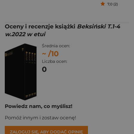
7,0 (2)
Oceny i recenzje książki
Beksiński T.1-4
w.2022 w etui
Średnia ocen:
~
/10
Liczba ocen:
0
Powiedz nam, co myślisz!
Pomóż innym i zostaw ocenę!
ZALOGUJ SIĘ, ABY DODAĆ OPINIĘ