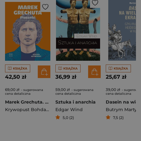
KSIĄŻKA
KSIĄŻKA
KSIĄŻKA
42,50 zł
36,99 zł
25,67 zł
69,00 zł
59,00 zł
39,00 zł
- sugerowana
- sugerowana
- sugerowa
cena detaliczna
cena detaliczna
cena detaliczna
Marek Grechuta. Piosenki na głos, fortepian i gitarę
Sztuka i anarchia
Krywopust Bohdan opracowanie
Edgar Wind
Butrym Martyn
5,0 (2)
7,5 (2)