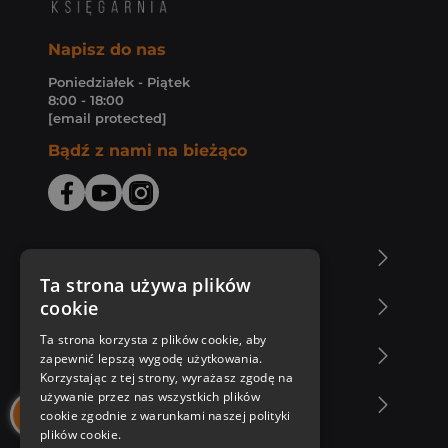
Napisz do nas
Poniedziałek - Piątek
8:00 - 18:00
[email protected]
Bądź z nami na bieżąco
O Księgarni Znak
Ta strona używa plików
cookie
Zakupy u nas
Ta strona korzysta z plików cookie, aby
Nasza oferta
zapewnić lepszą wygodę użytkowania.
Korzystając z tej strony, wyrażasz zgodę na
używanie przez nas wszystkich plików
Nasi autorzy
cookie zgodnie z warunkami naszej polityki
plików cookie.