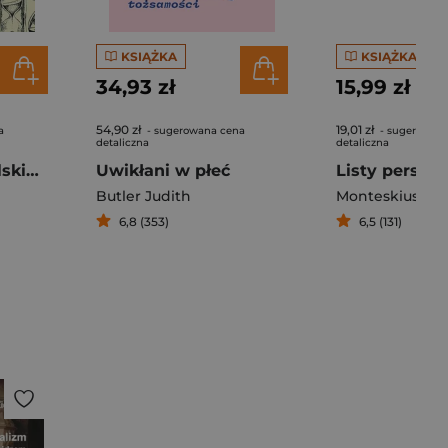
KSIĄŻKA
KSIĄŻKA
34,93 zł
15,99 zł
54,90 zł
19,01 zł
a
- sugerowana cena
- sugerowan
detaliczna
detaliczna
Czary i czarty polskie oraz wypisy czarnoksięskie
Uwikłani w płeć
Listy perskie
Butler Judith
Monteskiusz
6,8 (353)
6,5 (131)