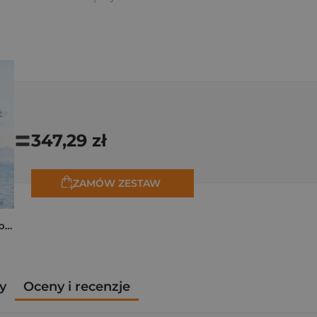
=
347,29 zł
ZAMÓW ZESTAW
Monet. Podróże. W poszukiwaniu światła
y
Oceny i recenzje