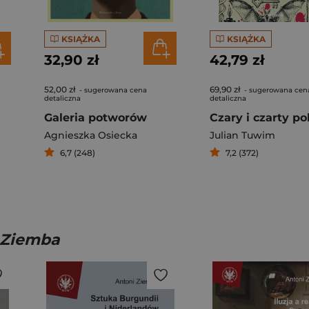
KSIĄŻKA
KSIĄŻKA
32,90 zł
42,79 zł
52,00 zł
69,90 zł
- sugerowana cena
- sugerowana cen
detaliczna
detaliczna
Galeria potworów
Agnieszka Osiecka
Julian Tuwim
6,7 (248)
7,2 (372)
i Ziemba