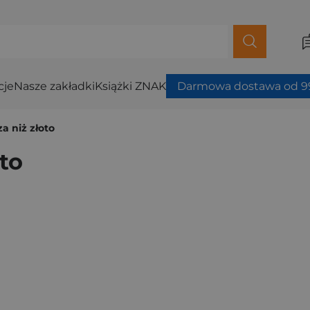
cje
Nasze zakładki
Książki ZNAK
Darmowa dostawa od 99
a niż złoto
to