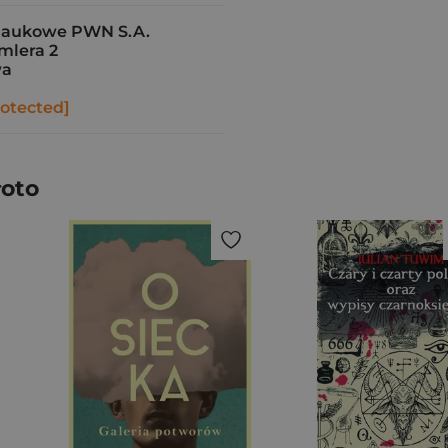
aukowe PWN S.A.
imlera 2
wa
rotected]
łoto