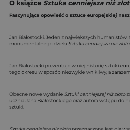
O książce
Sztuka cenniejsza niż zło
Fascynująca opowieść o sztuce europejskiej nasz
Jan Białostocki. Jeden z największych humanistów. N
monumentalnego dzieła
Sztuka cenniejsza niż złoto
Jan Białostocki prezentuje w niej historię sztuki e
tego okresu w sposób niezwykle wnikliwy, a zarazem 
Obecne nowe wydanie
Sztuki cenniejszej niż złoto
z
ucznia Jana Białostockiego oraz autora wstępu do nin
sztuki.
Sztuka cenniejsza niż złoto
przeznaczona jest dla wsz