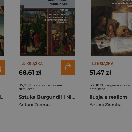
KSIĄŻKA
KSIĄŻKA
68,61 zł
51,47 zł
95,00 zł
69,00 zł
- sugerowana cena
- sugerowana cen
detaliczna
detaliczna
Sztuka Burgundii i Niderlandów 1380-1500 Tom 2 Niderlandzkie malarstwo tablicowe 1430-1500
Sztuka Burgundii i Niderlandów 1380-1500 Tom 3 Wspólnota rzeczy: sztuka niderlandzka i północnoeuropejska 1380-1520
Iluzja a realizm
Antoni Ziemba
Antoni Ziemba