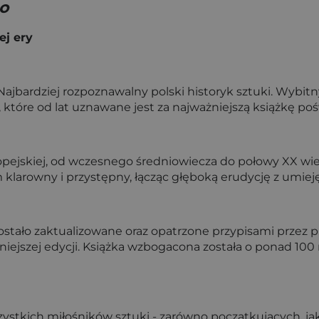
to
ej ery
ajbardziej rozpoznawalny polski historyk sztuki. Wybitn
, które od lat uznawane jest za najważniejszą książkę poś
uropejskiej, od wczesnego średniowiecza do połowy XX wie
klarowny i przystępny, łącząc głęboką erudycję z umieję
ostało zaktualizowane oraz opatrzone przypisami przez p
iejszej edycji. Książka wzbogacona została o ponad 100 n
ystkich miłośników sztuki - zarówno początkujących, jak 