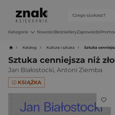
Kategorie
Nowości
Bestsellery
Zapowiedzi
Promo
Katalog
Kultura i sztuka
Sztuka cenniejsz
Sztuka cenniejsza niż zło
Jan Białostocki
,
Antoni Ziemba
KSIĄŻKA