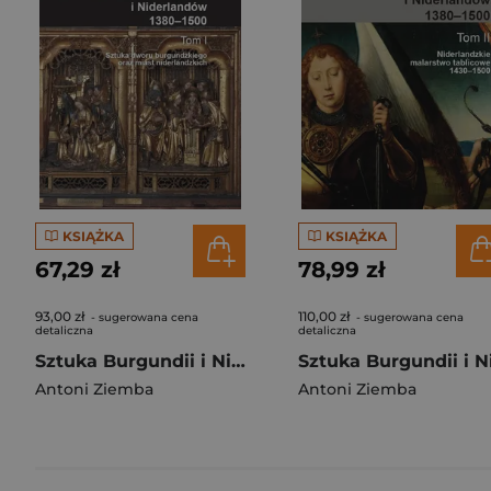
KSIĄŻKA
KSIĄŻKA
67,29 zł
78,99 zł
93,00 zł
110,00 zł
- sugerowana cena
- sugerowana cena
detaliczna
detaliczna
Sztuka Burgundii i Niderlandów 1380-1500 Tom 1 Sztuka dworu burgundzkiego oraz miast niderlandzkich
Antoni Ziemba
Antoni Ziemba