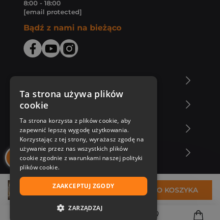
8:00 - 18:00
[email protected]
Bądź z nami na bieżąco
O Księgarni Znak
Ta strona używa plików
cookie
Zakupy u nas
Ta strona korzysta z plików cookie, aby
Nasza oferta
zapewnić lepszą wygodę użytkowania.
Korzystając z tej strony, wyrażasz zgodę na
używanie przez nas wszystkich plików
Nasi autorzy
cookie zgodnie z warunkami naszej polityki
plików cookie.
ZAAKCEPTUJ ZGODY
33,51 zł
DO KOSZYKA
ZARZĄDZAJ