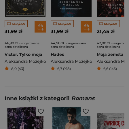
KSIĄŻKA
KSIĄŻKA
KSIĄŻKA
31,99 zł
31,99 zł
21,45 zł
46,90 zł
44,90 zł
42,90 zł
- sugerowana
- sugerowana
- sugerowa
cena detaliczna
cena detaliczna
cena detaliczna
Victor. Tylko moja
Hades
Moja zemsta
Aleksandra Możejko
Aleksandra Możejko
Aleksandra Moż
8,0 (43)
6,7 (198)
6,6 (143)
Inne książki z kategorii
Romans