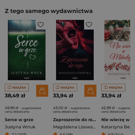
Z tego samego wydawnictwa
KSIĄŻKA
KSIĄŻKA
KSIĄŻKA
38,49 zł
33,94 zł
33,94 zł
49,99 zł
43,00 zł
42,99 zł
- sugerowana
- sugerowana
- sugerowa
cena detaliczna
cena detaliczna
cena detaliczna
Serce w grze
Zaproszenie do raju
Justyna Wnuk
Magdalena Lisowska
Katarzyna Best
7,2 (207)
6,6 (28)
6,9 (244)