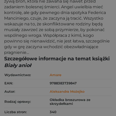
żywą broń, która nie zawaha się nawet przed
zadaniem bolesnej śmierci. Angel uwielbia mieć
kontrolę, ale gdy pewnego dnia spotyka Federica
Manciniego, czuje, że zaczyna ją tracić. Wszystko
wskazuje na to, że skonfliktowane rodziny będą
musiały zawrzeć ze sobą przymierze, by pokonać
wspólnego wroga. Współpraca z kimś, kogo
powinno się nienawidzić, nie jest łatwa, szczególnie
gdy w grę zaczyna wchodzić obezwładniające
pragnienie…
Szczegółowe informacje na temat książki
Biały anioł
Wydawnictwo:
Amare
EAN:
9788383739847
Autor:
Aleksandra Możejko
Okładka broszurowa ze
Rodzaj oprawy:
skrzydełkami
Liczba stron:
340