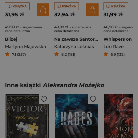
KSIĄŻKA
KSIĄŻKA
KSIĄŻKA
31,95 zł
32,94 zł
31,99 zł
49,99 zł
49,99 zł
46,90 zł
- sugerowana
- sugerowana
- sugerowa
cena detaliczna
cena detaliczna
cena detaliczna
Bliżej
Na zawsze Santorini
Whispers on Ic
Martyna Majewska
Katarzyna Leśniak
Lori Rave
7,1 (257)
8,2 (181)
6,9 (132)
Inne książki
Aleksandra Możejko