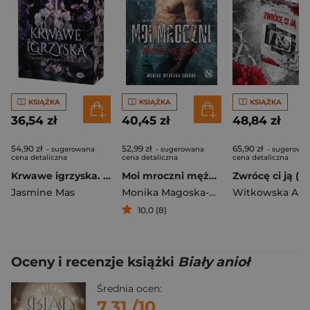
KSIĄŻKA
KSIĄŻKA
KSIĄŻKA
36,54 zł
40,45 zł
48,84 zł
54,90 zł
52,99 zł
65,90 zł
- sugerowana
- sugerowana
- sugerowa
cena detaliczna
cena detaliczna
cena detaliczna
Krwawe igrzyska. Krwawe dziedzictwo. Tom 2
Moi mroczni mężczyźni
Jasmine Mas
Monika Magoska-Suchar
10,0 (8)
Oceny i recenzje książki
Biały anioł
Średnia ocen:
7.31
/10