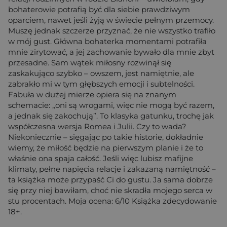
bohaterowie potrafią być dla siebie prawdziwym
oparciem, nawet jeśli żyją w świecie pełnym przemocy.
Muszę jednak szczerze przyznać, że nie wszystko trafiło
w mój gust. Główna bohaterka momentami potrafiła
mnie zirytować, a jej zachowanie bywało dla mnie zbyt
przesadne. Sam wątek miłosny rozwinął się
zaskakująco szybko – owszem, jest namiętnie, ale
zabrakło mi w tym głębszych emocji i subtelności.
Fabuła w dużej mierze opiera się na znanym
schemacie: „oni są wrogami, więc nie mogą być razem,
a jednak się zakochują”. To klasyka gatunku, trochę jak
współczesna wersja Romea i Julii. Czy to wada?
Niekoniecznie – sięgając po takie historie, dokładnie
wiemy, że miłość będzie na pierwszym planie i że to
właśnie ona spaja całość. Jeśli więc lubisz mafijne
klimaty, pełne napięcia relacje i zakazaną namiętność –
ta książka może przypaść Ci do gustu. Ja sama dobrze
się przy niej bawiłam, choć nie skradła mojego serca w
stu procentach. Moja ocena: 6/10 Książka zdecydowanie
18+.