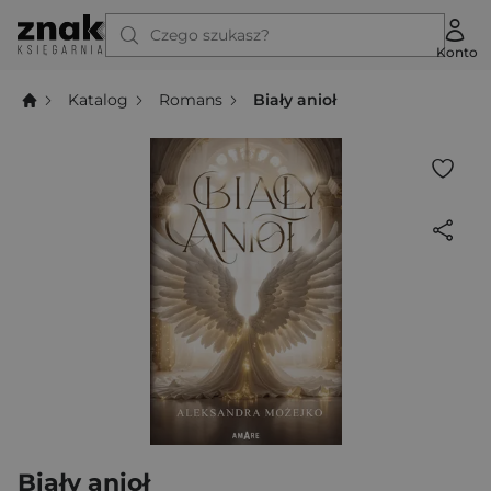
Czego szukasz?
Konto
Katalog
Romans
Biały anioł
Biały anioł