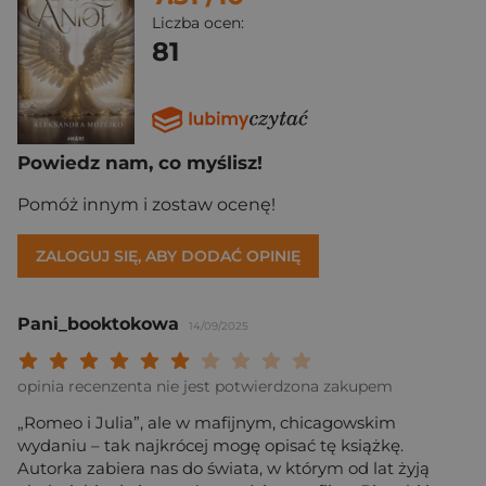
Liczba ocen:
81
Powiedz nam, co myślisz!
Pomóż innym i zostaw ocenę!
ZALOGUJ SIĘ, ABY DODAĆ OPINIĘ
Pani_booktokowa
14/09/2025
Twoja ocena: Beznadziejna 1/10"
Twoja ocena: Bardzo słaba 2/10"
Twoja ocena: Słaba 3/10"
Twoja ocena: Może być 4/10"
Twoja ocena: Przeciętna 5/10"
Twoja ocena: Dobra 6/10"
Twoja ocena: Bardzo dobra 7/10"
Twoja ocena: Rewelacyjna 8/10
Twoja ocena: Wybitna 9/10
Twoja ocena: Arcydzieło
opinia recenzenta nie jest potwierdzona zakupem
„Romeo i Julia”, ale w mafijnym, chicagowskim
wydaniu – tak najkrócej mogę opisać tę książkę.
Autorka zabiera nas do świata, w którym od lat żyją