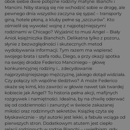
obok siebie dwie potężne rodziny mafijne: Bianchi i
Mancini. Niby starają się nie wchodzić sobie w drogę, ale
pewnego dnia wszystko zaczyna się sypać – transporty
giną, hotele płoną, a kluby pełne są „szczurów”. Kto
ośmielił się wywołać wojnę z najpotężniejszymi
rodzinami w Chicago? Wyjaśnić to musi Angel – Biały
Anioł, księżniczka Bianchich. Delikatna tylko z pozoru,
słynie z bezwzględności i skutecznych metod
wydobywania informacji. Tym razem ma wspierać
swojego brata i szefa rodu, Diego, a przy okazji spotka
na swojej drodze Federico Manciniego – głowę
konkurencyjnej rodziny i... zdecydowanie
najprzystojniejszego mężczyznę, jakiego dotąd widziała.
Czy połączy ich wspólne śledztwo? A może Federico
okaże się kimś, kto zawróci w głowie nawet tak twardej
kobiecie jak Angel? To historia pełna akcji, mafijnych
rozgrywek i namiętności. Idealna, by na chwilę oderwać
się od codzienności i zanurzyć w świecie zakazanej
miłości oraz rodzinnych sekretów. Książkę czyta się
błyskawicznie – styl autorki jest lekki, a fabuła wciąga od
pierwszych stron. Dodatkowym atutem jest ciepło
relacji rodzinnych w rodzie Bianchi – uwielbiam, gdy