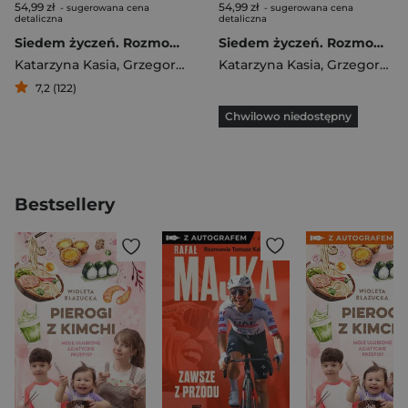
54,99 zł
54,99 zł
- sugerowana cena
- sugerowana cena
detaliczna
detaliczna
Siedem życzeń. Rozmowy o źródłach nadziei
Siedem życzeń. Rozmowy o źródłach nadziei z autografem
Katarzyna Kasia
,
Grzegorz Markowski
Katarzyna Kasia
,
Grzegorz Markowski
7,2 (122)
Chwilowo niedostępny
Bestsellery