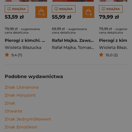
KSIĄŻKA
KSIĄŻKA
KSIĄŻKA
53,59 zł
55,99 zł
79,99 zł
79,99 zł
69,99 zł
79,99 zł
- sugerowana
- sugerowana
- sugerowa
cena detaliczna
cena detaliczna
cena detaliczna
Pierogi z kimchi. Moje ulubione azjatyckie przepisy
Rafał Majka. Zawsze z przodu. Rozmawia Tomasz Kalemba - książka z autografem
Wioleta Błazucka
Rafał Majka
,
Tomasz Kalemba
Wioleta Błazuc
9,4 (7)
10,0 (2)
Podobne wydawnictwa
Znak Literanova
Znak Horyzont
Znak
Otwarte
Znak JednymSłowem
Znak Emotikon