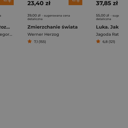
23,40 zł
37,85 zł
39,00 zł
55,00 zł
a
- sugerowana cena
- sugerowa
detaliczna
detaliczna
Siedem życzeń. Rozmowy o źródłach nadziei
Zmierzchanie świata
z Markowski
Werner Herzog
Jagoda Ratajcz
7,1 (155)
6,8 (121)