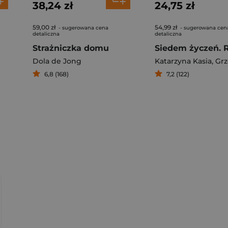
38,24 zł
24,75 zł
59,00 zł
54,99 zł
- sugerowana cena
- sugerowana cen
detaliczna
detaliczna
Strażniczka domu
Dola de Jong
Katarzyna Kasia
,
Grzegor
6,8 (168)
7,2 (122)