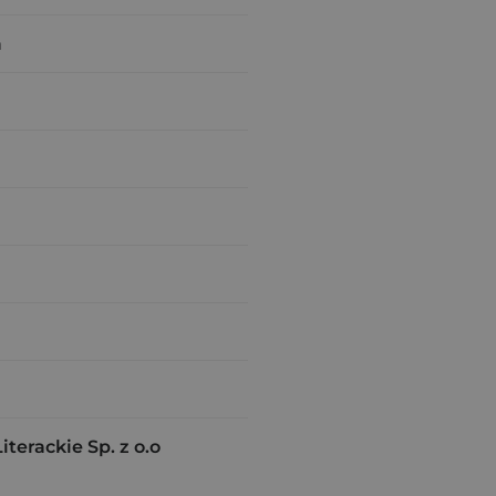
a
erackie Sp. z o.o