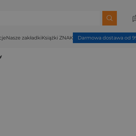
cje
Nasze zakładki
Książki ZNAK
Darmowa dostawa od 99
y