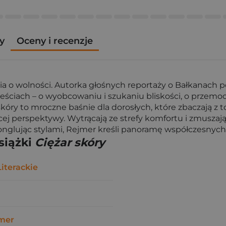
y
Oceny i recenzje
nia o wolności. Autorka głośnych reportaży o Bałkanach p
ciach – o wyobcowaniu i szukaniu bliskości, o przemocy
r skóry to mroczne baśnie dla dorosłych, które zbaczają z 
ej perspektywy. Wytrącają ze strefy komfortu i zmuszaj
nglując stylami, Rejmer kreśli panoramę współczesnych n
siążki
Ciężar skóry
iterackie
mer