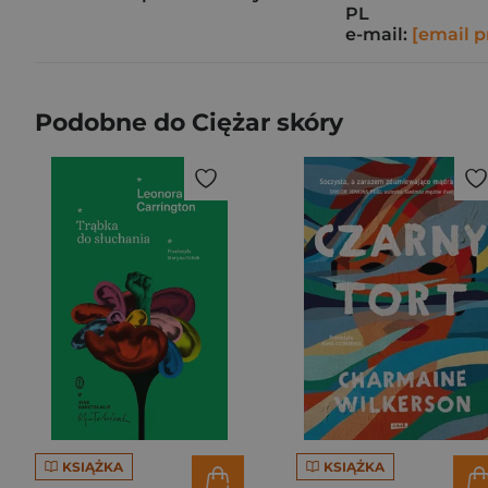
PL
e-mail:
[email p
Podobne do Ciężar skóry
KSIĄŻKA
KSIĄŻKA