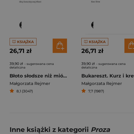
KSIĄŻKA
KSIĄŻKA
26,71 zł
26,71 zł
39,90 zł
39,90 zł
- sugerowana cena
- sugerowana cena
detaliczna
detaliczna
Błoto słodsze niż miód Głosy komunistycznej Albanii
Bukareszt. Kurz i kr
Małgorzata Rejmer
Małgorzata Rejmer
8,1 (3047)
7,7 (1987)
Inne książki z kategorii
Proza