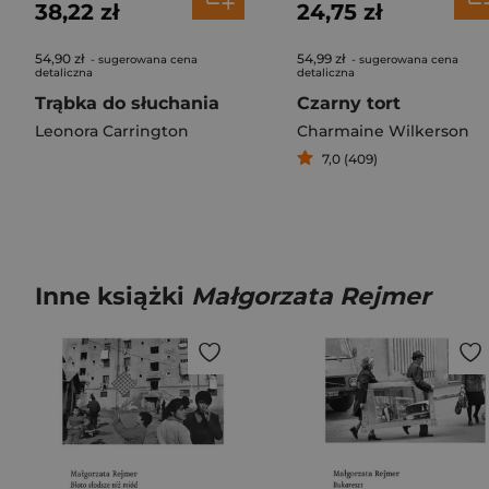
38,22 zł
24,75 zł
54,90 zł
54,99 zł
- sugerowana cena
- sugerowana cena
detaliczna
detaliczna
Trąbka do słuchania
Czarny tort
Leonora Carrington
Charmaine Wilkerson
7,0 (409)
Inne książki
Małgorzata Rejmer