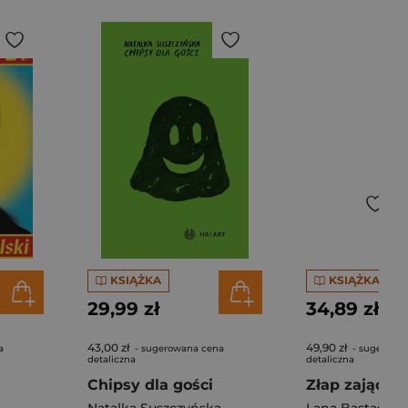
KSIĄŻKA
KSIĄŻKA
29,99 zł
34,89 zł
43,00 zł
49,90 zł
a
- sugerowana cena
- sugerowa
detaliczna
detaliczna
Chipsy dla gości
Złap zająca
Natalka Suszczyńska
Lana Bastašić