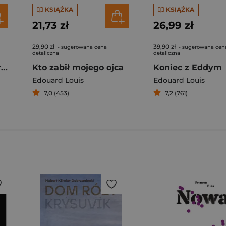
KSIĄŻKA
KSIĄŻKA
21,73 zł
26,99 zł
29,90 zł
39,90 zł
- sugerowana cena
- sugerowana cen
detaliczna
detaliczna
Zmagania i metamorfozy kobiety
Kto zabił mojego ojca
Koniec z Eddym
Edouard Louis
Edouard Louis
7,0 (453)
7,2 (761)