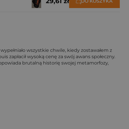
29,61 zł
DO KOSZYKA
 wypełniało wszystkie chwile, kiedy zostawałem z
is zapłacił wysoką cenę za swój awans społeczny.
e opowiada brutalną historię swojej metamorfozy,