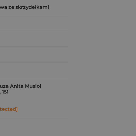
wa ze skrzydełkami
za Anita Musioł
 151
tected]