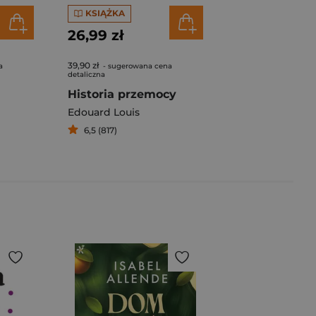
KSIĄŻKA
26,99 zł
39,90 zł
a
- sugerowana cena
detaliczna
Historia przemocy
Edouard Louis
6,5 (817)