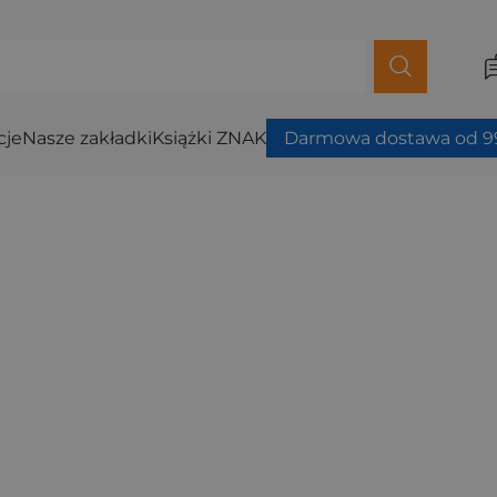
cje
Nasze zakładki
Książki ZNAK
Darmowa dostawa od 99