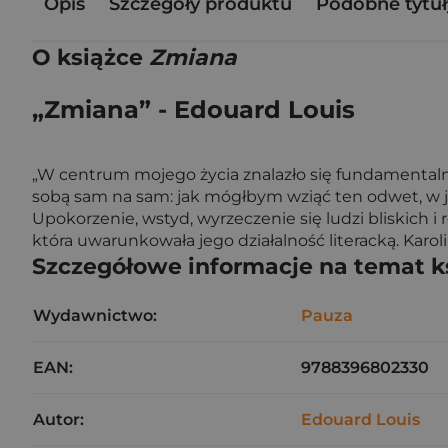
Opis
Szczegóły produktu
Podobne tytuł
O książce
Zmiana
„Zmiana” - Edouard Louis
„W centrum mojego życia znalazło się fundamentalne
sobą sam na sam: jak mógłbym wziąć ten odwet, w j
Upokorzenie, wstyd, wyrzeczenie się ludzi bliskich 
która uwarunkowała jego działalność literacką. Karo
Szczegółowe informacje na temat k
Wydawnictwo:
Pauza
EAN:
9788396802330
Autor:
Edouard Louis