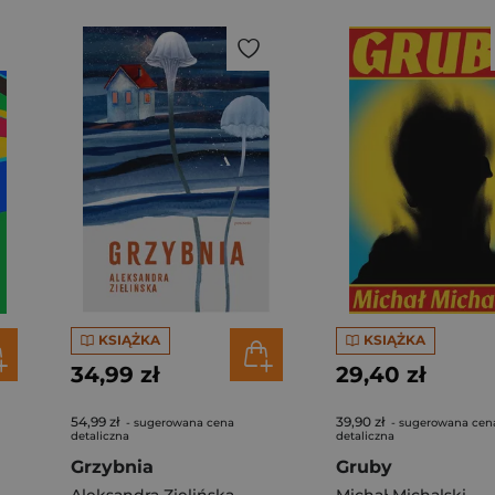
KSIĄŻKA
KSIĄŻKA
34,99 zł
29,40 zł
54,99 zł
39,90 zł
- sugerowana cena
- sugerowana cen
detaliczna
detaliczna
Grzybnia
Gruby
Aleksandra Zielińska
Michał Michalski