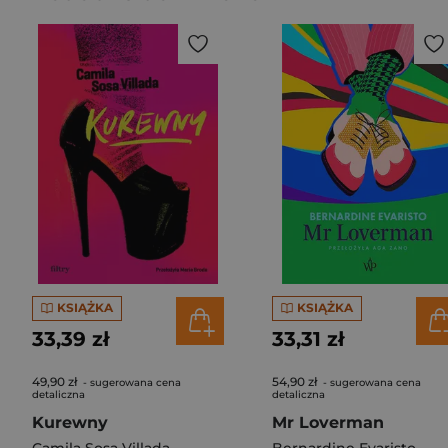
KSIĄŻKA
KSIĄŻKA
33,39 zł
33,31 zł
49,90 zł
54,90 zł
- sugerowana cena
- sugerowana cena
detaliczna
detaliczna
Kurewny
Mr Loverman
Camila Sosa Villada
Bernardine Evaristo