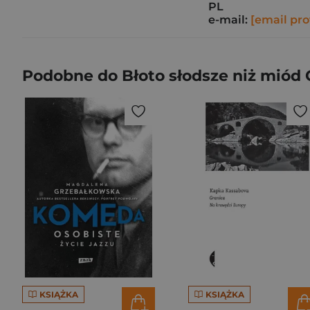
PL
e-mail:
[email pro
Podobne do Błoto słodsze niż miód 
KSIĄŻKA
KSIĄŻKA