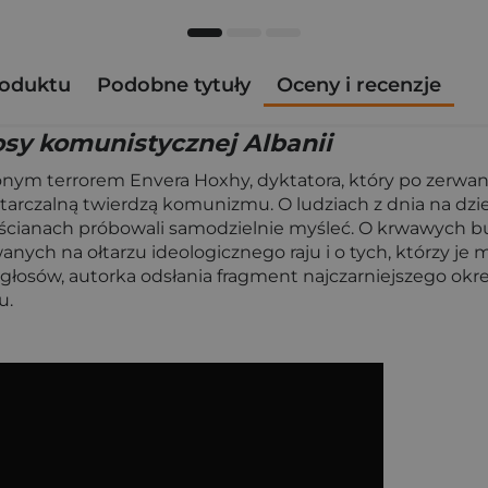
roduktu
Podobne tytuły
Oceny i recenzje
osy komunistycznej Albanii
zonym terrorem Envera Hoxhy, dyktatora, który po zerwan
arczalną twierdzą komunizmu. O ludziach z dnia na dzień
h ścianach próbowali samodzielnie myśleć. O krwawych b
nych na ołtarzu ideologicznego raju i o tych, którzy je 
sów, autorka odsłania fragment najczarniejszego okresu 
u.