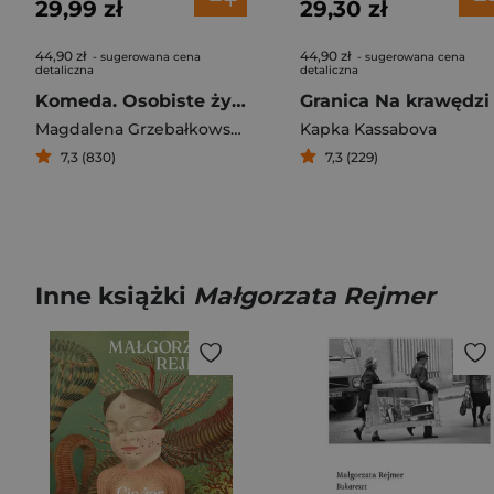
29,99 zł
29,30 zł
44,90 zł
44,90 zł
- sugerowana cena
- sugerowana cena
detaliczna
detaliczna
Komeda. Osobiste życie jazzu
Magdalena Grzebałkowska
Kapka Kassabova
7,3 (830)
7,3 (229)
Inne książki
Małgorzata Rejmer