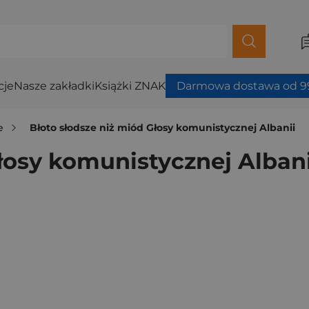
cje
Nasze zakładki
Książki ZNAK
Darmowa dostawa od 99
e
Błoto słodsze niż miód Głosy komunistycznej Albanii
łosy komunistycznej Albani