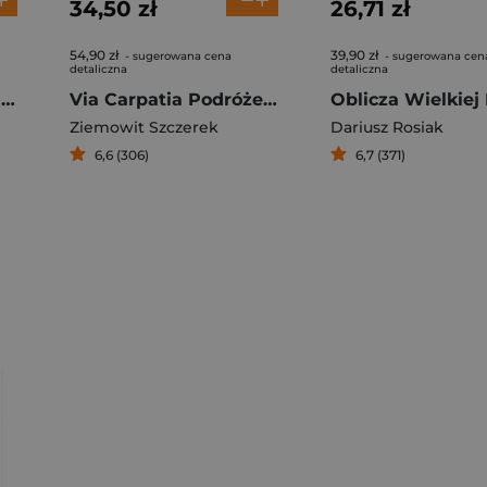
34,50 zł
26,71 zł
54,90 zł
39,90 zł
- sugerowana cena
- sugerowana cen
detaliczna
detaliczna
Granica Na krawędzi Europy
Via Carpatia Podróże po Węgrzech i Basenie Karpackim
Ziemowit Szczerek
Dariusz Rosiak
6,6 (306)
6,7 (371)