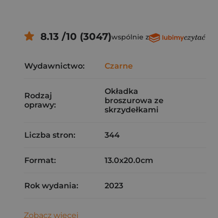
8.13 /10 (3047)
wspólnie z
Wydawnictwo:
Czarne
Okładka
Rodzaj
broszurowa ze
oprawy:
skrzydełkami
Liczba stron:
344
Format:
13.0x20.0cm
Rok wydania:
2023
Zobacz więcej