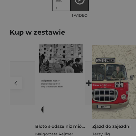
1 WIDEO
Kup w zestawie
+
Błoto słodsze niż miód Głosy komunistycznej Albanii
Zjazd do zajezdni
Małgorzata Rejmer
Jerzy Illg