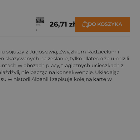
26,71 zł
DO KOSZYKA
iu sojuszy z Jugosławią, Związkiem Radzieckim i
 skazywanych na zesłanie, tylko dlatego że urodzili
untach w obozach pracy, tragicznych ucieczkach z
miażdżyli, nie bacząc na konsekwencje. Układając
w historii Albanii i zapisuje kolejną kartę w