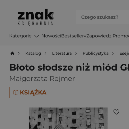
Kategorie
Nowości
Bestsellery
Zapowiedzi
Promo
Katalog
Literatura
Publicystyka
Esej
Błoto słodsze niż miód G
Małgorzata Rejmer
KSIĄŻKA