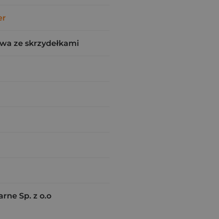
er
wa ze skrzydełkami
ne Sp. z o.o