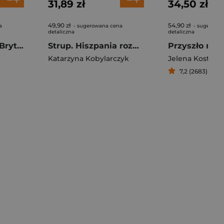
31,89 zł
34,50 zł
49,90 zł
54,90 zł
a
- sugerowana cena
- sugerowa
detaliczna
detaliczna
Oblicza Wielkiej Brytanii Skąd wziął się brexit i inne historie o wyspiarzach
Strup. Hiszpania rozdrapuje rany
Katarzyna Kobylarczyk
Jelena Kostiuc
7,2 (2683)