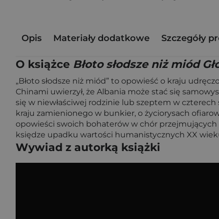
Opis
Materiały dodatkowe
Szczegóły p
O książce
Błoto słodsze niż miód Gł
„Błoto słodsze niż miód” to opowieść o kraju udręc
Chinami uwierzył, że Albania może stać się samowyst
się w niewłaściwej rodzinie lub szeptem w czterec
kraju zamienionego w bunkier, o życiorysach ofiarowa
opowieści swoich bohaterów w chór przejmujących gło
księdze upadku wartości humanistycznych XX wiek
Wywiad z autorką książki