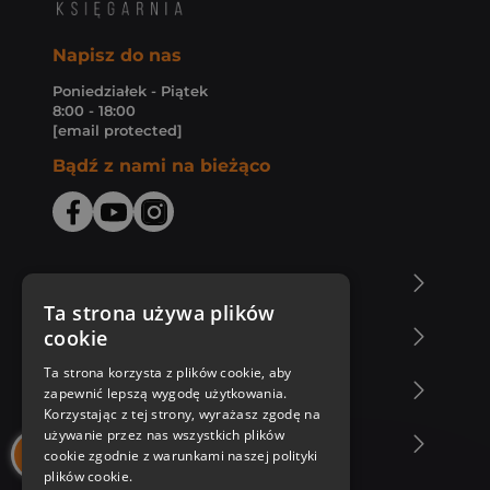
Napisz do nas
Poniedziałek - Piątek
8:00 - 18:00
[email protected]
Bądź z nami na bieżąco
O Księgarni Znak
Ta strona używa plików
cookie
Zakupy u nas
Ta strona korzysta z plików cookie, aby
Nasza oferta
zapewnić lepszą wygodę użytkowania.
Korzystając z tej strony, wyrażasz zgodę na
używanie przez nas wszystkich plików
Nasi autorzy
cookie zgodnie z warunkami naszej polityki
plików cookie.