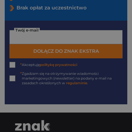
Brak opłat za uczestnictwo
Twój e-mail
DOŁĄCZ DO ZNAK EKSTRA
*
Akceptuję
politykę prywatności
*
Zgadzam się na otrzymywanie wiadomości
marketingowych (newsletter) na podany
e-mail
na
zasadach określonych w
regulaminie
.