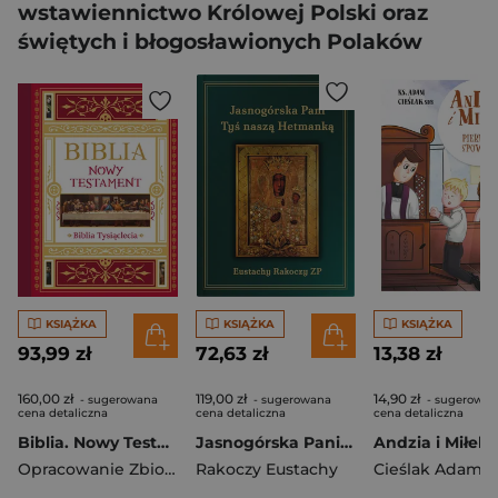
wstawiennictwo Królowej Polski oraz
świętych i błogosławionych Polaków
KSIĄŻKA
KSIĄŻKA
KSIĄŻKA
93,99 zł
72,63 zł
13,38 zł
160,00 zł
119,00 zł
14,90 zł
- sugerowana
- sugerowana
- sugerowan
cena detaliczna
cena detaliczna
cena detaliczna
Biblia. Nowy Testament
Jasnogórska Pani Tyś naszą Hetmanką
Andzia i Miłek
Opracowanie Zbiorowe
Rakoczy Eustachy
Cieślak Adam k