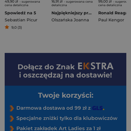
49,90 zł
16,91 zł
99,00 zł
- sugerowana
- sugerowana cena
- sugerowa
cena detaliczna
detaliczna
cena detaliczna
Spowiedź na 5
Najpiękniejszy prezent
Sebastian Picur
Olszańska Joanna
Paul Kengor
9,0 (3)
Dołącz do
Znak
i oszczędzaj na dostawie!
Twoje korzyści:
Darmowa dostawa od 99 zł z
Specjalne zniżki tylko dla klubowiczów
Pakiet zakładek Art Ladies za 1 zł