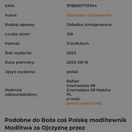
EAN:
9788367719704
Autor:
Stanisław Szczepaniec
Rodzaj oprawy:
Okładka zintegrowana
Liczba stron:
128
Format:
11.0x16.0cm
Rok wydania:
2023
Data premiery:
2023-08-10
Język wydania:
polski
Rafael
Gromadzka 58
Podmiot
Gromadzka 58 Kraków
odpowiedzialny:
PL
e-mail:
[email protected]
Podobne do Boże coś Polskę modlitewnik
Modlitwa za Ojczyznę przez