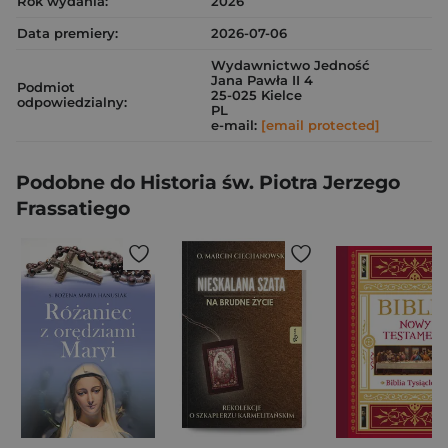
Rok wydania:
2026
Data premiery:
2026-07-06
Wydawnictwo Jedność
Jana Pawła II 4
Podmiot
25-025 Kielce
odpowiedzialny:
PL
e-mail:
[email protected]
Podobne do Historia św. Piotra Jerzego
Frassatiego