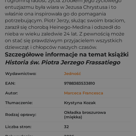
i ogromną radość życia. Źródłem jego życiowego
entuzjazmu była wiara w Jezusa Chrystusa i to
właśnie ona inspirowała go do pomagania
potrzebującym. Piotr Jerzy, służąc swoim braciom,
zaraził się chorobą Heinego-Medina i odszedł do
nieba w wieku zaledwie 24 lat. Z pewnością może
on stać się prawdziwym przyjacielem wszystkich
dziewcząt i chłopców naszych czasów.
Szczegółowe informacje na temat książki
Historia św. Piotra Jerzego Frassatiego
Wydawnictwo:
Jedność
EAN:
9788383533810
Autor:
Marceca Francesca
Tłumaczenie:
Krystyna Kozak
Okładka broszurowa
Rodzaj oprawy:
(miękka)
Liczba stron:
32