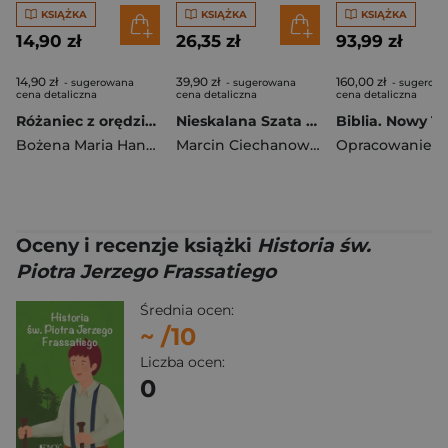
KSIĄŻKA
KSIĄŻKA
KSIĄŻKA
14,90 zł
26,35 zł
93,99 zł
14,90 zł
39,90 zł
160,00 zł
- sugerowana
- sugerowana
- sugerow
cena detaliczna
cena detaliczna
cena detaliczna
Różaniec z orędziami Maryi wyd. 2026
Nieskalana Szata na brudne życie, Rekolekcje o Szkaplerzu Karmelitańskim
Bożena Maria Hanusiak
Marcin Ciechanowski
Oceny i recenzje książki
Historia św.
Piotra Jerzego Frassatiego
Średnia ocen:
~
/10
Liczba ocen:
0