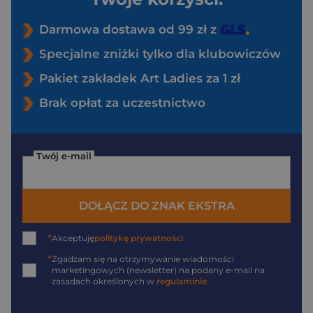
Darmowa dostawa od 99 zł z
Specjalne zniżki tylko dla klubowiczów
Pakiet zakładek Art Ladies za 1 zł
Brak opłat za uczestnictwo
Twój e-mail
DOŁĄCZ DO ZNAK EKSTRA
*
Akceptuję
politykę prywatności
*
Zgadzam się na otrzymywanie wiadomości
marketingowych (newsletter) na podany
e-mail
na
zasadach określonych w
regulaminie
.