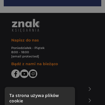
Napisz do nas
Poniedziałek - Piątek
8:00 - 18:00
[email protected]
Bądź z nami na bieżąco
O Księgarni Znak
Ta strona używa plików
cookie
Zakupy u nas