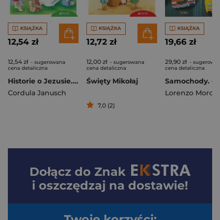
KSIĄŻKA
KSIĄŻKA
KSIĄŻKA
12,54 zł
12,72 zł
19,66 zł
12,54 zł
12,00 zł
29,90 zł
- sugerowana
- sugerowana
- sugerowa
cena detaliczna
cena detaliczna
cena detaliczna
Historie o Jezusie. Mali Odkrywcy Wiary
Święty Mikołaj
Cordula Janusch
Lorenzo Moro
7,0 (2)
Dołącz do
Znak
i oszczędzaj na dostawie!
Twoje korzyści: