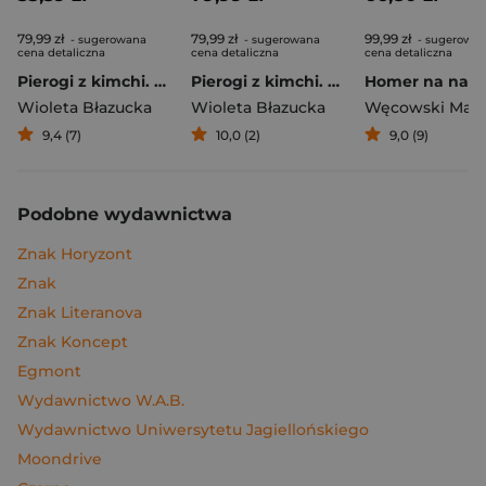
79,99 zł
79,99 zł
99,99 zł
- sugerowana
- sugerowana
- sugerowa
cena detaliczna
cena detaliczna
cena detaliczna
Pierogi z kimchi. Moje ulubione azjatyckie przepisy
Pierogi z kimchi. Moje ulubione azjatyckie przepisy - książka z autografem
Wioleta Błazucka
Wioleta Błazucka
Węcowski Mar
9,4 (7)
10,0 (2)
9,0 (9)
Podobne wydawnictwa
Znak Horyzont
Znak
Znak Literanova
Znak Koncept
Egmont
Wydawnictwo W.A.B.
Wydawnictwo Uniwersytetu Jagiellońskiego
Moondrive