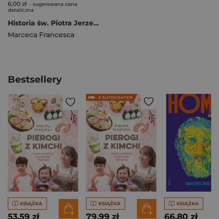
6,00 zł
- sugerowana cena
detaliczna
Historia św. Piotra Jerzego Frassatiego
Marceca Francesca
Bestsellery
KSIĄŻKA
KSIĄŻKA
KSIĄŻKA
53,59 zł
79,99 zł
66,80 zł