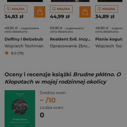
KSIĄŻKA
KSIĄŻKA
KSIĄŻKA
34,83 zł
44,99 zł
34,89 zł
49,90 zł
59,99 zł
49,90 zł
- sugerowana
- sugerowana
- sugerowa
cena detaliczna
cena detaliczna
cena detaliczna
Delfiny i Belzebub
Resident Evil. Incydent Raccoon City
Wojciech Tochman
Opracowanie Zbiorowe
Wojciech Toc
8,0 (79)
Oceny i recenzje książki
Brudne płótno. O
Kłopotach w mojej rodzinnej okolicy
Średnia ocen:
~
/10
Liczba ocen:
0