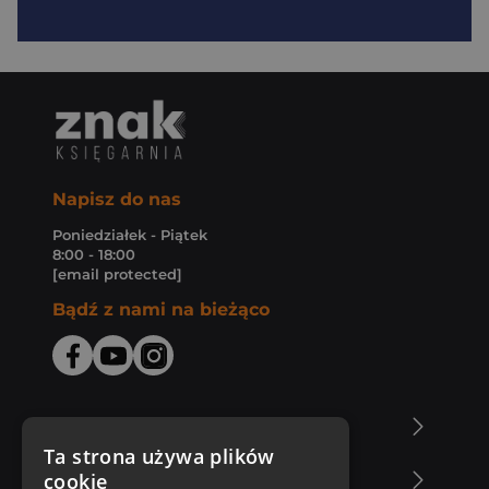
Napisz do nas
Poniedziałek - Piątek
8:00 - 18:00
[email protected]
Bądź z nami na bieżąco
O Księgarni Znak
Ta strona używa plików
cookie
Zakupy u nas