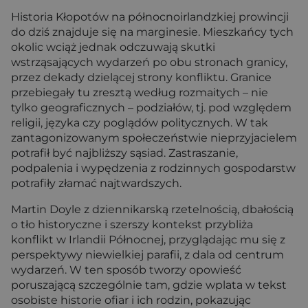
Historia Kłopotów na północnoirlandzkiej prowincji
do dziś znajduje się na marginesie. Mieszkańcy tych
okolic wciąż jednak odczuwają skutki
wstrząsających wydarzeń po obu stronach granicy,
przez dekady dzielącej strony konfliktu. Granice
przebiegały tu zresztą według rozmaitych – nie
tylko geograficznych – podziałów, tj. pod względem
religii, języka czy poglądów politycznych. W tak
zantagonizowanym społeczeństwie nieprzyjacielem
potrafił być najbliższy sąsiad. Zastraszanie,
podpalenia i wypędzenia z rodzinnych gospodarstw
potrafiły złamać najtwardszych.
Martin Doyle z dziennikarską rzetelnością, dbałością
o tło historyczne i szerszy kontekst przybliża
konflikt w Irlandii Północnej, przyglądając mu się z
perspektywy niewielkiej parafii, z dala od centrum
wydarzeń. W ten sposób tworzy opowieść
poruszającą szczególnie tam, gdzie wplata w tekst
osobiste historie ofiar i ich rodzin, pokazując