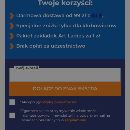
Twoje korzyści:
Darmowa dostawa od 99 zł z
Specjalne zniżki tylko dla klubowiczów
Pakiet zakładek Art Ladies za 1 zł
Brak opłat za uczestnictwo
Twój e-mail
DOŁĄCZ DO ZNAK EKSTRA
*
Akceptuję
politykę prywatności
*
Zgadzam się na otrzymywanie wiadomości
marketingowych (newsletter) na podany
e-mail
na
zasadach określonych w
regulaminie
.