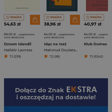
KSIĄŻKA
KSIĄŻKA
KSIĄŻKA
54,63 zł
38,96 zł
40,97 zł
89,00 zł
64,00 zł
64,00 zł
- sugerowana
- sugerowana
- sugerowa
cena detaliczna
cena detaliczna
cena detaliczna
Dzwon Islandii
Idąc na rzeź
Klub Dumas
Halldór Laxness
Mahmud Doulatabadi
7,1 (239)
7,2 (95)
7,1 (5242)
Dołącz do
Znak
i oszczędzaj na dostawie!