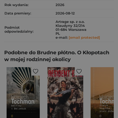
Rok wydania:
2026
Data premiery:
2026-08-12
Artrage sp. z o.o.
Klaudyny 32/214
Podmiot
01-684 Warszawa
odpowiedzialny:
PL
e-mail:
[email protected]
Podobne do Brudne płótno. O Kłopotach
w mojej rodzinnej okolicy