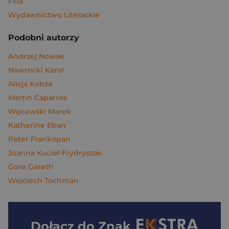
Filia
Wydawnictwo Literackie
Podobni autorzy
Andrzej Nowak
Nawrocki Karol
Alicja Kobza
Martín Caparrós
Węcowski Marek
Katherine Eban
Peter Frankopan
Joanna Kuciel-Frydryszak
Gore Gareth
Wojciech Tochman
Dołącz do
Znak