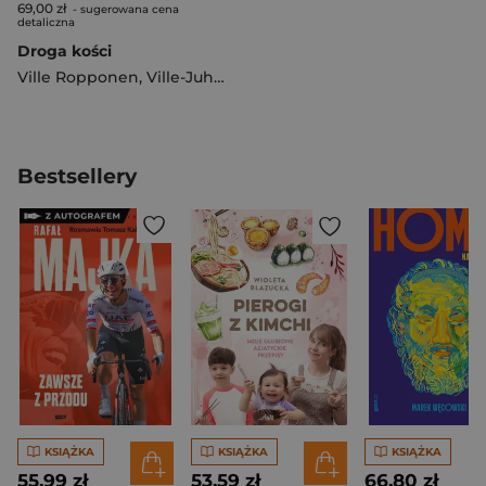
69,00 zł
- sugerowana cena
detaliczna
Droga kości
Ville Ropponen
,
Ville-Juhani Sutinen
Bestsellery
KSIĄŻKA
KSIĄŻKA
KSIĄŻKA
55,99 zł
53,59 zł
66,80 zł