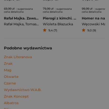
69,99 zł
79,99 zł
99,99 zł
- sugerowana
- sugerowana
- sugerowa
cena detaliczna
cena detaliczna
cena detaliczna
Rafał Majka. Zawsze z przodu. Rozmawia Tomasz Kalemba - książka z autografem
Pierogi z kimchi. Moje ulubione azjatyckie przepisy
Rafał Majka
,
Tomasz Kalemba
Wioleta Błazucka
Węcowski Mar
9,4 (7)
9,0 (9)
Podobne wydawnictwa
Znak Literanova
Znak
Mag
Otwarte
Czarne
Wydawnictwo W.A.B.
Znak Koncept
Albatros