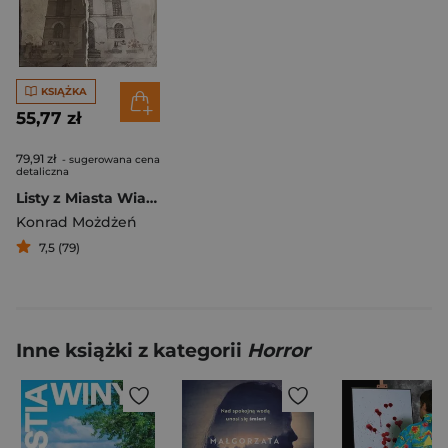
KSIĄŻKA
55,77 zł
79,91 zł
- sugerowana cena
detaliczna
Listy z Miasta Wiatraków
Konrad Możdżeń
7,5 (79)
Inne książki z kategorii
Horror