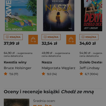
KSIĄŻKA
KSIĄŻKA
KSIĄŻKA
37,99 zł
32,54 zł
34,60 zł
64,90 zł
49,99 zł
54,90 zł
- sugerowana
- sugerowana
- sugerowa
cena detaliczna
cena detaliczna
cena detaliczna
Kwestia winy
Nasza
Dzieło Dextera
Bruce Holsinger
Małgorzata Węglarz
Jeff Lindsay
7,6 (17)
9,0 (14)
6,7 (1004)
Oceny i recenzje książki
Chodź ze mną
Średnia ocen: