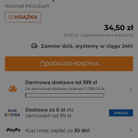
Konrad Możdżeń
KSIĄŻKA
34,50 zł
54,90 zł
- sugerowana cena detaliczna
Zamów dziś, wyślemy w ciągu 24h!
DODAJ DO KOSZYKA
Darmowa dostawa od 399 zł
Do darmowej dostawy brakuje Ci 399,00 zł
Dostawa za 0 zł
dla
DOŁĄCZ
zamówień od 99 zł
Kup teraz, zapłać za
30 dni