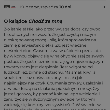
Kup teraz, zapłać za
30 dni
O książce
Chodź ze mną
Zło istnieje! Nie jako przeciwwaga doba, czy owoc
filozoficznych rozważań. Zło jest czystą i niczym
nieskrępowaną mocą – siłą, która sprowadza na
ziemię pierwiastek piekła. Zło jest wieczne i
nieśmiertelne. Czasem trwa w uśpieniu przez lata,
by w końcu objawić się w najohydniejszej ze swych
postaci. Zło jest niezmienne, a jego najwierniejszym
towarzyszem jest cierpienie. Jest wilgotne od
ludzkich łez, zimne od strachu. Ma smak krwi, a
smak ten – raz doświadczony – działa jak
najsilniejszy narkotyk. Otumania zmysły, uzależnia i
otwiera duszę na działanie piekielnych mocy. Czy
jesteś gotowy, by poznać kolejne jego wcielenie i
zanurzyć się w iluzorycznym świecie, w którym
zacierają się kontury rzeczywistości? W świecie, w