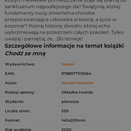
którym niewielkie pomieszczenie staje się bramą do
sanktuarium najpodlejszego zła? Świątynią, której
fundamenty toczy śmiertelna choroba
przepoczwarzająca człowieka w bestię, a życie w
koszmar? Poznaj historię zbrodni, której echa
wybrzmiewają na przestrzeni całych pokoleń. Tylko
uważaj i pamiętaj, że… Zło istnieje!
Szczegółowe informacje na temat książki
Chodź ze mną
Wydawnictwo:
Vesper
EAN:
9788377313664
Autor:
Konrad Możdżeń
Rodzaj oprawy:
Okładka twarda
Wydanie:
pierwsze
Liczba stron:
530
Format:
140x205mm
Rok wydania:
2020