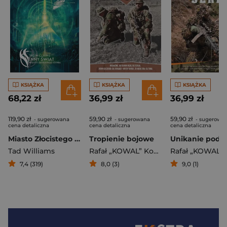
KSIĄŻKA
KSIĄŻKA
KSIĄŻKA
68,22 zł
36,99 zł
36,99 zł
119,90 zł
59,90 zł
59,90 zł
- sugerowana
- sugerowana
- sugerowa
cena detaliczna
cena detaliczna
cena detaliczna
Miasto Złocistego Cienia
Tropienie bojowe
Tad Williams
Rafał „KOWAL” Kowalski
,
Tomasz „Kam
7,4 (319)
8,0 (3)
9,0 (1)