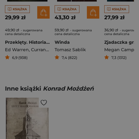
KSIĄŻKA
KSIĄŻKA
KSIĄŻKA
29,99 zł
43,30 zł
27,99 zł
49,90 zł
59,90 zł
36,90 zł
- sugerowana
- sugerowana
- sugerowa
cena detaliczna
cena detaliczna
cena detaliczna
Przeklęty. Historia domu Smurlów
Winda
Ed Warren
,
Curran Robert
Tomasz Sablik
,
Smurl Jack
,
Smurl Janet
Megan Campisi
6,9 (938)
7,4 (822)
7,3 (1312)
Inne książki
Konrad Możdżeń