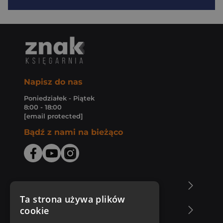
Napisz do nas
Poniedziałek - Piątek
8:00 - 18:00
[email protected]
Bądź z nami na bieżąco
O Księgarni Znak
Ta strona używa plików
cookie
Zakupy u nas