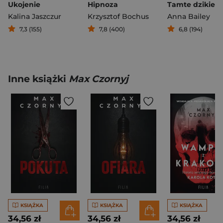
Ukojenie
Hipnoza
Tamte dzikie d
Kalina Jaszczur
Krzysztof Bochus
Anna Bailey
7,3 (155)
7,8 (400)
6,8 (194)
Inne książki
Max Czornyj
KSIĄŻKA
KSIĄŻKA
KSIĄŻKA
34,56 zł
34,56 zł
34,56 zł