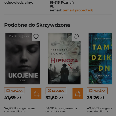
odpowiedzialny:
61-615 Poznań
PL
e-mail:
[email protected]
Podobne do Skrzywdzona
KSIĄŻKA
KSIĄŻKA
KSIĄŻKA
41,69 zł
32,60 zł
39,26 zł
54,90 zł
54,90 zł
49,90 zł
- sugerowana
- sugerowana
- sugerowa
cena detaliczna
cena detaliczna
cena detaliczna