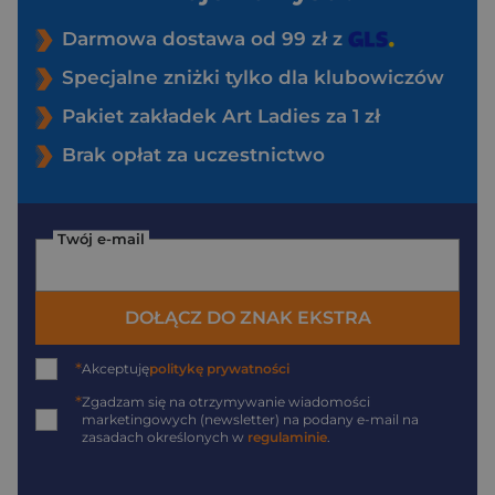
Darmowa dostawa od 99 zł z
Specjalne zniżki tylko dla klubowiczów
Pakiet zakładek Art Ladies za 1 zł
Brak opłat za uczestnictwo
Twój e-mail
DOŁĄCZ DO ZNAK EKSTRA
*
Akceptuję
politykę prywatności
*
Zgadzam się na otrzymywanie wiadomości
marketingowych (newsletter) na podany
e-mail
na
zasadach określonych w
regulaminie
.