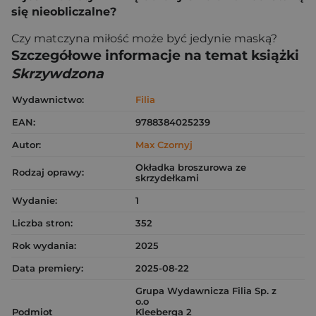
się nieobliczalne?
Czy matczyna miłość może być jedynie maską?
Szczegółowe informacje na temat książki
Skrzywdzona
Wydawnictwo:
Filia
EAN:
9788384025239
Autor:
Max Czornyj
Okładka broszurowa ze
Rodzaj oprawy:
skrzydełkami
Wydanie:
1
Liczba stron:
352
Rok wydania:
2025
Data premiery:
2025-08-22
Grupa Wydawnicza Filia Sp. z
o.o
Podmiot
Kleeberga 2