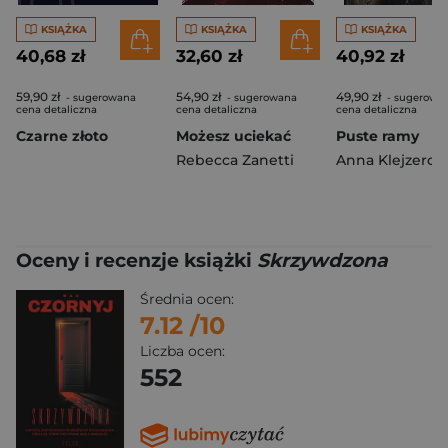
KSIĄŻKA
KSIĄŻKA
KSIĄŻKA
40,68 zł
32,60 zł
40,92 zł
59,90 zł
54,90 zł
49,90 zł
- sugerowana
- sugerowana
- sugerowa
cena detaliczna
cena detaliczna
cena detaliczna
Czarne złoto
Możesz uciekać
Puste ramy
Rebecca Zanetti
Anna Klejzerow
Oceny i recenzje książki
Skrzywdzona
Średnia ocen:
7.12
/10
Liczba ocen:
552