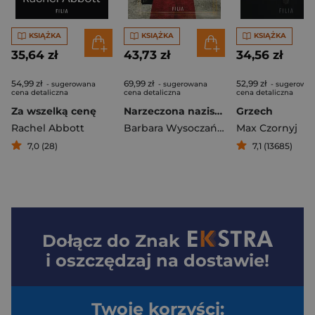
KSIĄŻKA
KSIĄŻKA
KSIĄŻKA
35,64 zł
43,73 zł
34,56 zł
54,99 zł
69,99 zł
52,99 zł
- sugerowana
- sugerowana
- sugerowa
cena detaliczna
cena detaliczna
cena detaliczna
Za wszelką cenę
Narzeczona nazisty wyd. 5
Grzech
Rachel Abbott
Barbara Wysoczańska
Max Czornyj
7,0 (28)
7,1 (13685)
Dołącz do
Znak
i oszczędzaj na dostawie!
Twoje korzyści: