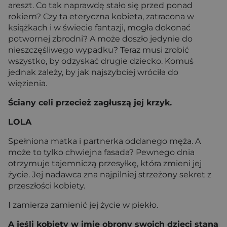
areszt. Co tak naprawdę stało się przed ponad
rokiem? Czy ta eteryczna kobieta, zatracona w
książkach i w świecie fantazji, mogła dokonać
potwornej zbrodni? A może doszło jedynie do
nieszczęśliwego wypadku? Teraz musi zrobić
wszystko, by odzyskać drugie dziecko. Komuś
jednak zależy, by jak najszybciej wróciła do
więzienia.
Ściany celi przecież zagłuszą jej krzyk.
LOLA
Spełniona matka i partnerka oddanego męża. A
może to tylko chwiejna fasada? Pewnego dnia
otrzymuje tajemniczą przesyłkę, która zmieni jej
życie. Jej nadawca zna najpilniej strzeżony sekret z
przeszłości kobiety.
I zamierza zamienić jej życie w piekło.
A jeśli kobiety w imię obrony swoich dzieci staną