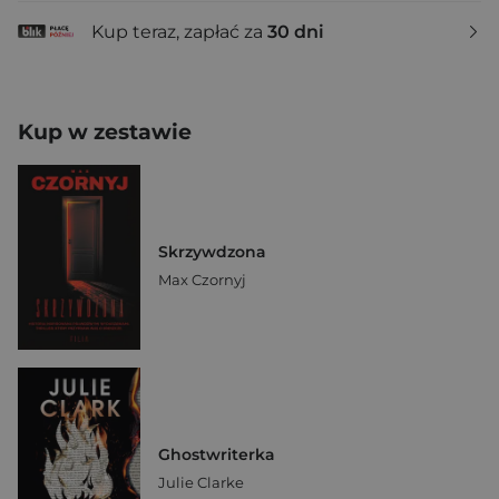
Kup teraz, zapłać za
30 dni
Kup w zestawie
Skrzywdzona
Max Czornyj
Ghostwriterka
Julie Clarke