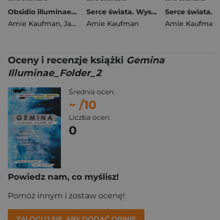
Obsidio illuminae_folder_03
Serce świata. Wyspy Bogów. Tom 2
Amie Kaufman
,
Jay Kristoff
Amie Kaufman
Amie Kaufman
Oceny i recenzje książki
Gemina
Illuminae_Folder_2
Średnia ocen:
~
/10
Liczba ocen:
0
Powiedz nam, co myślisz!
Pomóż innym i zostaw ocenę!
ZALOGUJ SIĘ, ABY DODAĆ OPINIĘ