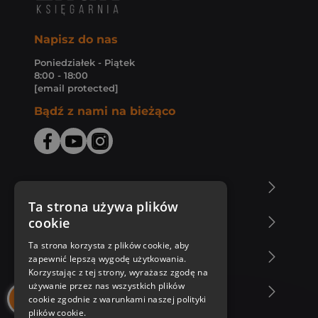
Napisz do nas
Poniedziałek - Piątek
8:00 - 18:00
[email protected]
Bądź z nami na bieżąco
O Księgarni Znak
Ta strona używa plików
cookie
Zakupy u nas
Ta strona korzysta z plików cookie, aby
Nasza oferta
zapewnić lepszą wygodę użytkowania.
Korzystając z tej strony, wyrażasz zgodę na
używanie przez nas wszystkich plików
Nasi autorzy
cookie zgodnie z warunkami naszej polityki
plików cookie.