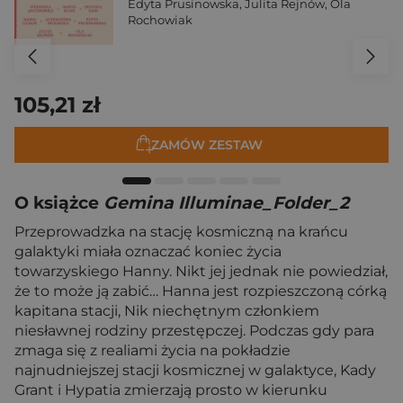
Edyta Prusinowska
,
Julita Rejnów
,
Ola
Rochowiak
105,21 zł
ZAMÓW ZESTAW
O książce
Gemina Illuminae_Folder_2
Przeprowadzka na stację kosmiczną na krańcu
galaktyki miała oznaczać koniec życia
towarzyskiego Hanny. Nikt jej jednak nie powiedział,
że to może ją zabić… Hanna jest rozpieszczoną córką
kapitana stacji, Nik niechętnym członkiem
niesławnej rodziny przestępczej. Podczas gdy para
zmaga się z realiami życia na pokładzie
najnudniejszej stacji kosmicznej w galaktyce, Kady
Grant i Hypatia zmierzają prosto w kierunku