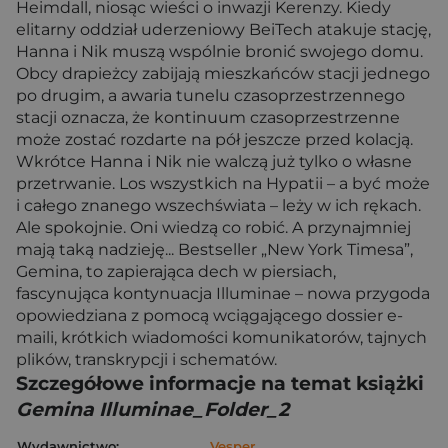
Heimdall, niosąc wieści o inwazji Kerenzy. Kiedy
elitarny oddział uderzeniowy BeiTech atakuje stację,
Hanna i Nik muszą wspólnie bronić swojego domu.
Obcy drapieżcy zabijają mieszkańców stacji jednego
po drugim, a awaria tunelu czasoprzestrzennego
stacji oznacza, że kontinuum czasoprzestrzenne
może zostać rozdarte na pół jeszcze przed kolacją.
Wkrótce Hanna i Nik nie walczą już tylko o własne
przetrwanie. Los wszystkich na Hypatii – a być może
i całego znanego wszechświata – leży w ich rękach.
Ale spokojnie. Oni wiedzą co robić. A przynajmniej
mają taką nadzieję... Bestseller „New York Timesa”,
Gemina, to zapierająca dech w piersiach,
fascynująca kontynuacja Illuminae – nowa przygoda
opowiedziana z pomocą wciągającego dossier e-
maili, krótkich wiadomości komunikatorów, tajnych
plików, transkrypcji i schematów.
Szczegółowe informacje na temat książki
Gemina Illuminae_Folder_2
Wydawnictwo:
Vesper