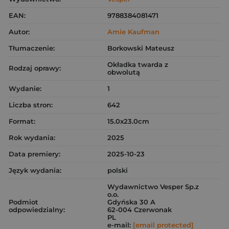
EAN:
9788384081471
Autor:
Amie Kaufman
Tłumaczenie:
Borkowski Mateusz
Okładka twarda z
Rodzaj oprawy:
obwolutą
Wydanie:
1
Liczba stron:
642
Format:
15.0x23.0cm
Rok wydania:
2025
Data premiery:
2025-10-23
Język wydania:
polski
Wydawnictwo Vesper Sp.z
o.o.
Podmiot
Gdyńska 30 A
odpowiedzialny:
62-004 Czerwonak
PL
e-mail:
[email protected]