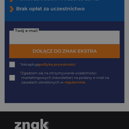
Brak opłat za uczestnictwo
Twój e-mail
DOŁĄCZ DO ZNAK EKSTRA
*
Akceptuję
politykę prywatności
*
Zgadzam się na otrzymywanie wiadomości
marketingowych (newsletter) na podany
e-mail
na
zasadach określonych w
regulaminie
.