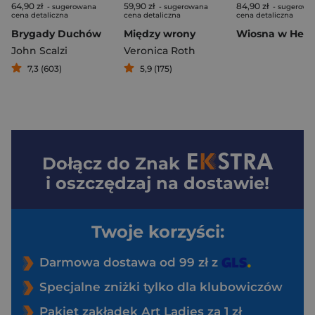
64,90 zł
59,90 zł
84,90 zł
- sugerowana
- sugerowana
- sugerowa
cena detaliczna
cena detaliczna
cena detaliczna
Brygady Duchów
Między wrony
Wiosna w Helik
John Scalzi
Veronica Roth
7,3 (603)
5,9 (175)
Dołącz do
Znak
i oszczędzaj na dostawie!
Twoje korzyści:
Darmowa dostawa od 99 zł z
Specjalne zniżki tylko dla klubowiczów
Pakiet zakładek Art Ladies za 1 zł