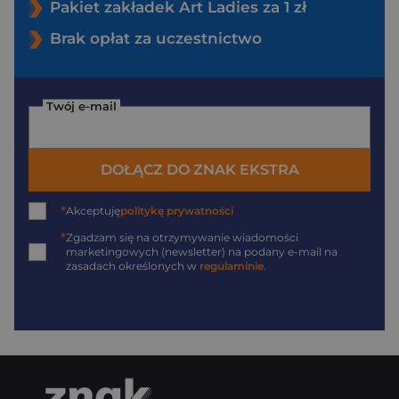
Pakiet zakładek Art Ladies za 1 zł
Brak opłat za uczestnictwo
Twój e-mail
DOŁĄCZ DO ZNAK EKSTRA
*
Akceptuję
politykę prywatności
*
Zgadzam się na otrzymywanie wiadomości
marketingowych (newsletter) na podany
e-mail
na
zasadach określonych w
regulaminie
.