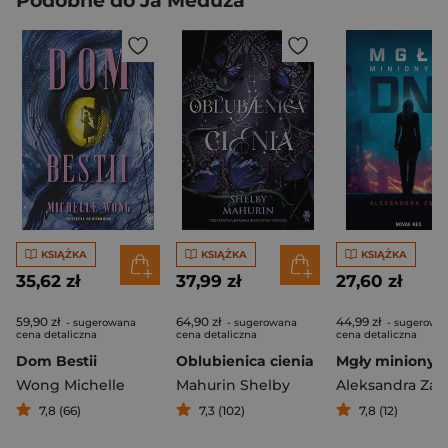
Podobne do Ja Meduza
KSIĄŻKA
KSIĄŻKA
KSIĄŻKA
35,62 zł
37,99 zł
27,60 zł
59,90 zł
64,90 zł
44,99 zł
- sugerowana
- sugerowana
- sugerowa
cena detaliczna
cena detaliczna
cena detaliczna
Dom Bestii
Oblubienica cienia
Wong Michelle
Mahurin Shelby
Aleksandra Zą
7,8 (66)
7,3 (102)
7,8 (12)