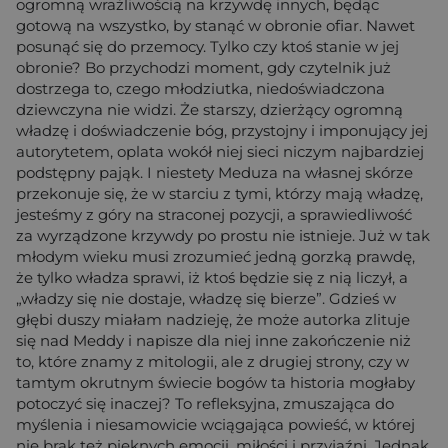
ogromną wrażliwością na krzywdę innych, będąc
gotową na wszystko, by stanąć w obronie ofiar. Nawet
posunąć się do przemocy. Tylko czy ktoś stanie w jej
obronie? Bo przychodzi moment, gdy czytelnik już
dostrzega to, czego młodziutka, niedoświadczona
dziewczyna nie widzi. Że starszy, dzierżący ogromną
władzę i doświadczenie bóg, przystojny i imponujący jej
autorytetem, oplata wokół niej sieci niczym najbardziej
podstępny pająk. I niestety Meduza na własnej skórze
przekonuje się, że w starciu z tymi, którzy mają władzę,
jesteśmy z góry na straconej pozycji, a sprawiedliwość
za wyrządzone krzywdy po prostu nie istnieje. Już w tak
młodym wieku musi zrozumieć jedną gorzką prawdę,
że tylko władza sprawi, iż ktoś będzie się z nią liczył, a
„władzy się nie dostaje, władzę się bierze”. Gdzieś w
głębi duszy miałam nadzieję, że może autorka zlituje
się nad Meddy i napisze dla niej inne zakończenie niż
to, które znamy z mitologii, ale z drugiej strony, czy w
tamtym okrutnym świecie bogów ta historia mogłaby
potoczyć się inaczej? To refleksyjna, zmuszająca do
myślenia i niesamowicie wciągająca powieść, w której
nie brak też pięknych emocji, miłości i przyjaźni. Jednak