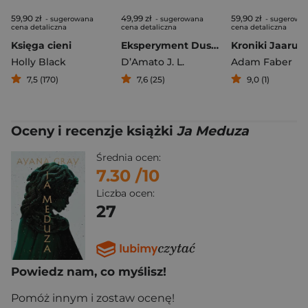
59,90 zł
49,99 zł
59,90 zł
- sugerowana
- sugerowana
- sugerowa
cena detaliczna
cena detaliczna
cena detaliczna
Księga cieni
Eksperyment Dustina. Stranger Things
Holly Black
D’Amato J. L.
Adam Faber
7,5 (170)
7,6 (25)
9,0 (1)
Oceny i recenzje książki
Ja Meduza
Średnia ocen:
7.30
/10
Liczba ocen:
27
Powiedz nam, co myślisz!
Pomóż innym i zostaw ocenę!