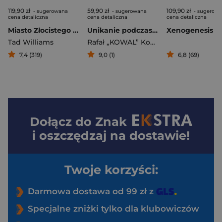
119,90 zł
59,90 zł
109,90 zł
- sugerowana
- sugerowana
- sugerow
cena detaliczna
cena detaliczna
cena detaliczna
Miasto Złocistego Cienia
Unikanie podczas szkolenia SERE
Xenogenesis
Tad Williams
Rafał „KOWAL” Kowalski
7,4 (319)
9,0 (1)
6,8 (69)
Dołącz do
Znak
i oszczędzaj na dostawie!
Twoje korzyści:
Darmowa dostawa od 99 zł z
Specjalne zniżki tylko dla klubowiczów