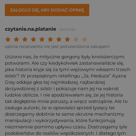
ZALOGUJ SIĘ, ABY DODAĆ OPINIĘ
czytanie.na.platanie
19/07/2026
Twoja ocena: Beznadziejna 1/10"
Twoja ocena: Bardzo słaba 2/10"
Twoja ocena: Słaba 3/10"
Twoja ocena: Może być 4/10"
Twoja ocena: Przeciętna 5/10"
Twoja ocena: Dobra 6/10"
Twoja ocena: Bardzo dobra 7/10"
Twoja ocena: Rewelacyjna 8/10
Twoja ocena: Wybitna 9/10
Twoja ocena: Arcydzieło
opinia recenzenta nie jest potwierdzona zakupem
Uczono nas, że mityczne gorgony były krwiożerczymi
potworami. Ale czy kiedykolwiek zastanawialiście się,
jaka historia kryje się za tymi wężowymi włosami trzech
sióstr? W przepięknym retellingu „Ja, Meduza” Ayana
Gray oddaje głos tej najmłodszej, najbardziej
skrzywdzonej z sióstr i pokazuje nam jej na wskroś
ludzkie oblicze. I nie spodziewałam się, że jej historia
tak dogłębnie mnie poruszy, a wręcz wstrząśnie. Ale to
zasługa autorki, że w opowieści sprzed tysięcy lat
dostrzegamy dobitnie te same okrutne mechanizmy
manipulacji i wykorzystywania, które funkcjonują
niezmiennie pomimo upływu czasu. Dostrzegamy tyle
podobieństw do realiów współczesnych. I dlatego tym