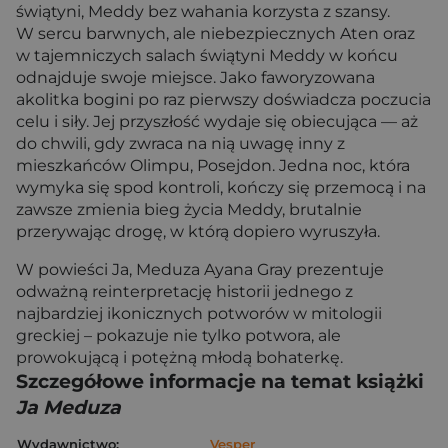
świątyni, Meddy bez wahania korzysta z szansy.
W sercu barwnych, ale niebezpiecznych Aten oraz
w tajemniczych salach świątyni Meddy w końcu
odnajduje swoje miejsce. Jako faworyzowana
akolitka bogini po raz pierwszy doświadcza poczucia
celu i siły. Jej przyszłość wydaje się obiecująca — aż
do chwili, gdy zwraca na nią uwagę inny z
mieszkańców Olimpu, Posejdon. Jedna noc, która
wymyka się spod kontroli, kończy się przemocą i na
zawsze zmienia bieg życia Meddy, brutalnie
przerywając drogę, w którą dopiero wyruszyła.
W powieści Ja, Meduza Ayana Gray prezentuje
odważną reinterpretację historii jednego z
najbardziej ikonicznych potworów w mitologii
greckiej – pokazuje nie tylko potwora, ale
prowokującą i potężną młodą bohaterkę.
Szczegółowe informacje na temat książki
Ja Meduza
Wydawnictwo:
Vesper