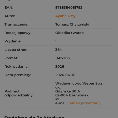
EAN:
9788384081792
Autor:
Ayana Gray
Tłumaczenie:
Tomasz Chyrzyński
Rodzaj oprawy:
Okładka twarda
Wydanie:
1
Liczba stron:
384
Format:
140x205
Rok wydania:
2026
Data premiery:
2026-06-30
Wydawnictwo Vesper Sp.z
o.o.
Podmiot
Gdyńska 30 A
odpowiedzialny:
62-004 Czerwonak
PL
e-mail:
[email protected]