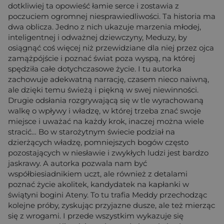
dotkliwiej ta opowieść łamie serce i zostawia z
poczuciem ogromnej niesprawiedliwości. Ta historia ma
dwa oblicza. Jedno z nich ukazuje marzenia młodej,
inteligentnej i odważnej dziewczyny, Meduzy, by
osiągnąć coś więcej niż przewidziane dla niej przez ojca
zamążpójście i poznać świat poza wyspą, na której
spędziła całe dotychczasowe życie. I tu autorka
zachowuje adekwatną narrację, czasem nieco naiwną,
ale dzięki temu świeżą i piękną w swej niewinności.
Drugie odsłania rozgrywającą się w tle wyrachowaną
walkę o wpływy i władzę, w której trzeba znać swoje
miejsce i uważać na każdy krok, inaczej można wiele
stracić… Bo w starożytnym świecie podział na
dzierżących władzę, pomniejszych bogów często
pozostających w niesławie i zwykłych ludzi jest bardzo
jaskrawy. A autorka pozwala nam być
współbiesiadnikiem uczt, ale również z detalami
poznać życie akolitek, kandydatek na kapłanki w
świątyni bogini Ateny. To tu trafia Meddy przechodząc
kolejne próby, zyskując przyjazne dusze, ale też mierząc
się z wrogami. I przede wszystkim wykazuje się