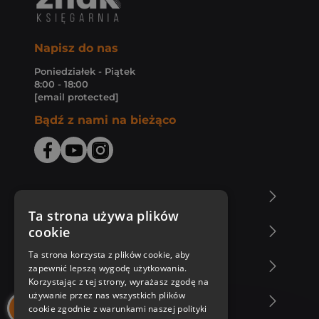
Napisz do nas
Poniedziałek - Piątek
8:00 - 18:00
[email protected]
Bądź z nami na bieżąco
O Księgarni Znak
Ta strona używa plików
cookie
Zakupy u nas
Ta strona korzysta z plików cookie, aby
Nasza oferta
zapewnić lepszą wygodę użytkowania.
Korzystając z tej strony, wyrażasz zgodę na
używanie przez nas wszystkich plików
Nasi autorzy
cookie zgodnie z warunkami naszej polityki