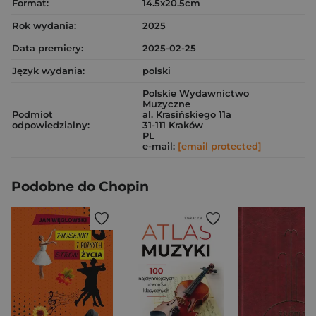
Format:
14.5x20.5cm
Rok wydania:
2025
Data premiery:
2025-02-25
Język wydania:
polski
Polskie Wydawnictwo
Muzyczne
Podmiot
al. Krasińskiego 11a
odpowiedzialny:
31-111 Kraków
PL
e-mail:
[email protected]
Podobne do Chopin