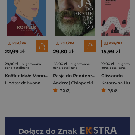
KSIĄŻKA
KSIĄŻKA
KSIĄŻKA
22,99 zł
29,80 zł
15,99 zł
29,90 zł
45,00 zł
19,00 zł
- sugerowana
- sugerowana
- sugerowan
cena detaliczna
cena detaliczna
cena detaliczna
Koffler Małe Monografie
Pasja do Pendereckiego
Glissando
Lindstedt Iwona
Andrzej Chłopecki
7,0 (2)
7,5 (8)
Dołącz do
Znak