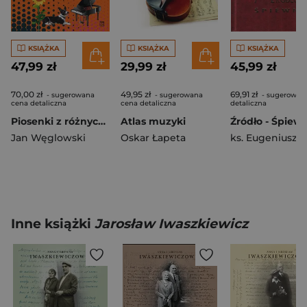
KSIĄŻKA
KSIĄŻKA
KSIĄŻKA
47,99 zł
29,99 zł
45,99 zł
70,00 zł
49,95 zł
69,91 zł
- sugerowana
- sugerowana
- sugerowan
cena detaliczna
cena detaliczna
detaliczna
Piosenki z różnych stron życia
Atlas muzyki
Jan Węglowski
Oskar Łapeta
Inne książki
Jarosław Iwaszkiewicz