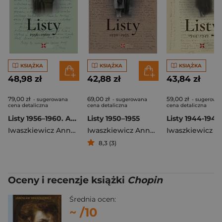
KSIĄŻKA
KSIĄŻKA
KSIĄŻKA
48,98 zł
42,88 zł
43,84 zł
79,00 zł
69,00 zł
59,00 zł
- sugerowana
- sugerowana
- sugerowa
cena detaliczna
cena detaliczna
cena detaliczna
Listy 1956–1960. Anna i Jarosław Iwaszkiewiczowie
Listy 1950–1955
Iwaszkiewicz Anna
,
Jarosław Iwaszkiewicz
Iwaszkiewicz Anna
,
Jarosław Iwaszkie
8,3 (3)
Oceny i recenzje książki
Chopin
Średnia ocen:
~
/10