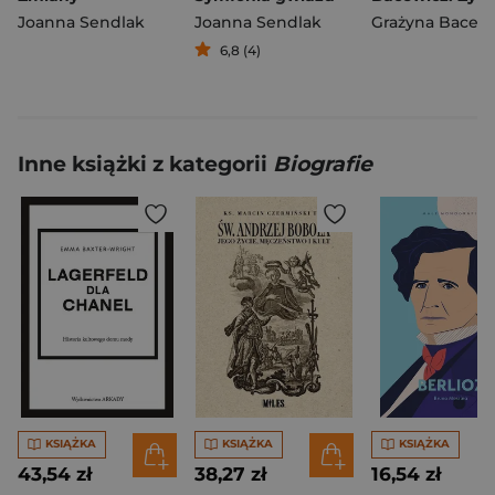
Joanna Sendlak
Joanna Sendlak
Grażyna Bacew
6,8 (4)
Inne książki z kategorii
Biografie
KSIĄŻKA
KSIĄŻKA
KSIĄŻKA
43,54 zł
38,27 zł
16,54 zł