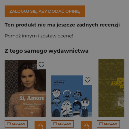
ZALOGUJ SIĘ, ABY DODAĆ OPINIĘ
Ten produkt nie ma jeszcze żadnych recenzji
Pomóż innym i zostaw ocenę!
Z tego samego wydawnictwa
KSIĄŻKA
KSIĄŻKA
KSIĄŻKA