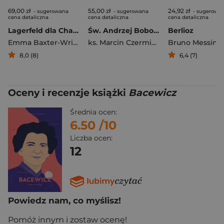
69,00 zł
55,00 zł
24,92 zł
- sugerowana
- sugerowana
- sugerowa
cena detaliczna
cena detaliczna
cena detaliczna
Lagerfeld dla Chanel. Historia kultowego domu mody
Św. Andrzej Bobola. Jego życie, męczeństwo i kult
Berlioz
Emma Baxter-Wright
ks. Marcin Czermiński TJ
Bruno Messina
8,0 (8)
6,4 (7)
Oceny i recenzje książki
Bacewicz
Średnia ocen:
6.50
/10
Liczba ocen:
12
Powiedz nam, co myślisz!
Pomóż innym i zostaw ocenę!