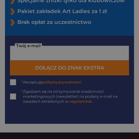
Specjalne zniżki tylko dla klubowiczów
Pakiet zakładek Art Ladies za 1 zł
Brak opłat za uczestnictwo
Twój e-mail
DOŁĄCZ DO ZNAK EKSTRA
*
Akceptuję
politykę prywatności
*
Zgadzam się na otrzymywanie wiadomości
marketingowych (newsletter) na podany
e-mail
na
zasadach określonych w
regulaminie
.