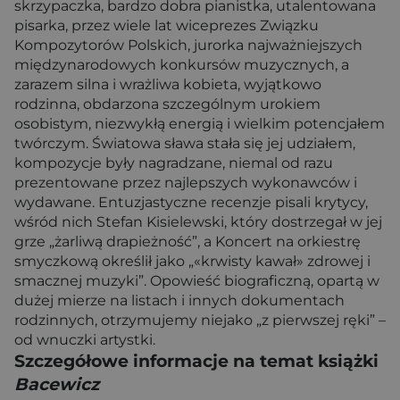
skrzypaczka, bardzo dobra pianistka, utalentowana
pisarka, przez wiele lat wiceprezes Związku
Kompozytorów Polskich, jurorka najważniejszych
międzynarodowych konkursów muzycznych, a
zarazem silna i wrażliwa kobieta, wyjątkowo
rodzinna, obdarzona szczególnym urokiem
osobistym, niezwykłą energią i wielkim potencjałem
twórczym. Światowa sława stała się jej udziałem,
kompozycje były nagradzane, niemal od razu
prezentowane przez najlepszych wykonawców i
wydawane. Entuzjastyczne recenzje pisali krytycy,
wśród nich Stefan Kisielewski, który dostrzegał w jej
grze „żarliwą drapieżność”, a Koncert na orkiestrę
smyczkową określił jako „«krwisty kawał» zdrowej i
smacznej muzyki”. Opowieść biograficzną, opartą w
dużej mierze na listach i innych dokumentach
rodzinnych, otrzymujemy niejako „z pierwszej ręki” –
od wnuczki artystki.
Szczegółowe informacje na temat książki
Bacewicz