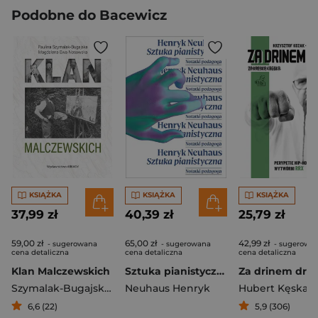
Podobne do Bacewicz
KSIĄŻKA
KSIĄŻKA
KSIĄŻKA
37,99 zł
40,39 zł
25,79 zł
59,00 zł
65,00 zł
42,99 zł
- sugerowana
- sugerowana
- sugerowa
cena detaliczna
cena detaliczna
cena detaliczna
Klan Malczewskich
Sztuka pianistyczna. Notatnik pedagoga
Szymalak-Bugajska Paulina
Neuhaus Henryk
,
Nosowska Magdalena Ewa
Hubert Kęska
,
Krzy
6,6 (22)
5,9 (306)