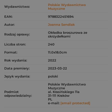
Polskie Wydawnictwo
Wydawnictwo:
Muzyczne
EAN:
9788322451694
Autor:
Joanna Sendlak
Okładka broszurowa ze
Rodzaj oprawy:
skrzydełkami
Liczba stron:
240
Format:
11.0x18.0cm
Rok wydania:
2022
Data premiery:
2023-03-22
Język wydania:
polski
Polskie Wydawnictwo
Muzyczne
Podmiot
al. Krasińskiego 11a
odpowiedzialny:
31-111 Kraków
PL
e-mail:
[email protected]