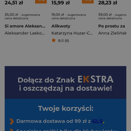
24,51 zł
15,99 zł
28,23 zł
35,00 zł
19,00 zł
39,00 zł
- sugerowana
- sugerowana
- sugerowa
cena detaliczna
cena detaliczna
cena detaliczna
Si amore Aleksandra Kurzak
Alikwoty
Aleksander Laskowski
Katarzyna Huzar-Czub
Anna Zielińska
8,0 (6)
Dołącz do
Znak
i oszczędzaj na dostawie!
Twoje korzyści:
Darmowa dostawa od 99 zł z