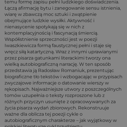
temu formę zapisu pełni ludzkiego doświadczenia.
Łączą afirmację bytu i zanegowanie sensu istnienia,
wiarę w zbawczą moc sztuki i zwątpienie
obejmujące ludzkie wysiłki. Aktywność i
nienasycenie spotykają się w nich z
kontemplacyjnością i fascynacją śmiercią.
Współistnienie sprzeczności jest w poezji
Iwaszkiewicza formą faustycznej pełni i staje się
wręcz siłą katartyczną. Wraz z innymi uprawianymi
przez pisarza gatunkami literackimi tworzy ona
wielką autobiograficzną narrację. W ten sposób
przedstawia ją Radosław Romaniuk, prezentując
biograficzne tło tekstów i wzbogacając w przypisach
zwyczajowe informacje o datowanie wierszy w
rękopisach. Najważniejsze utwory z poszczególnych
tomów uzupełnia o teksty rozproszone lub z
różnych przyczyn usunięte z opracowywanych za
życia pisarza wydań zbiorowych. Rekonstruuje
ważne dla oblicza tej poezji cykle o
autobiograficznym charakterze – jak wyjątkowy w
polskiej literaturze cykl trzydziestu