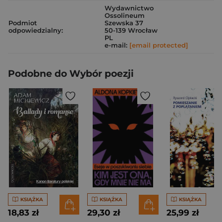
Wydawnictwo
Ossolineum
Podmiot
Szewska 37
odpowiedzialny:
50-139 Wrocław
PL
e-mail:
[email protected]
Podobne do Wybór poezji
KSIĄŻKA
KSIĄŻKA
KSIĄŻKA
18,83 zł
29,30 zł
25,99 zł