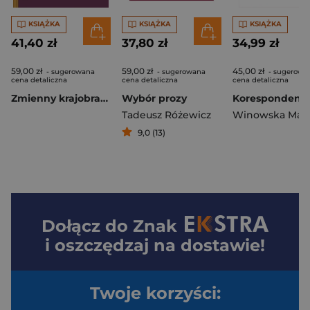
KSIĄŻKA
KSIĄŻKA
KSIĄŻKA
41,40 zł
37,80 zł
34,99 zł
59,00 zł
59,00 zł
45,00 zł
- sugerowana
- sugerowana
- sugerowa
cena detaliczna
cena detaliczna
cena detaliczna
Zmienny krajobraz 200 lat Muzeum Książąt Lubomirskich
Wybór prozy
Tadeusz Różewicz
Winowska Mari
9,0 (13)
Dołącz do
Znak
i oszczędzaj na dostawie!
Twoje korzyści: