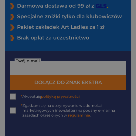
Darmowa dostawa od 99 zł z
Specjalne zniżki tylko dla klubowiczów
Pakiet zakładek Art Ladies za 1 zł
Brak opłat za uczestnictwo
Twój e-mail
DOŁĄCZ DO ZNAK EKSTRA
*
Akceptuję
politykę prywatności
*
Zgadzam się na otrzymywanie wiadomości
marketingowych (newsletter) na podany
e-mail
na
zasadach określonych w
regulaminie
.