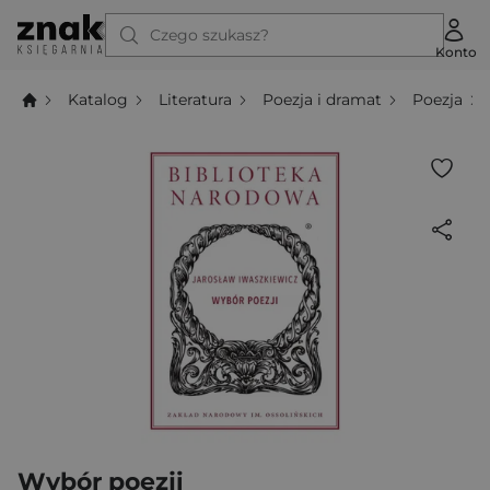
Czego szukasz?
Konto
Katalog
Literatura
Poezja i dramat
Poezja
Wybór poezji