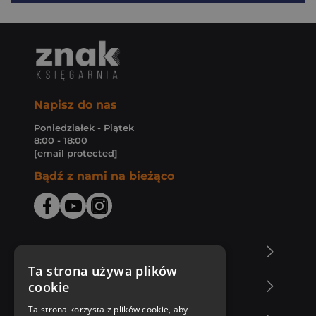
Napisz do nas
Poniedziałek - Piątek
8:00 - 18:00
[email protected]
Bądź z nami na bieżąco
O Księgarni Znak
Ta strona używa plików
cookie
Zakupy u nas
Ta strona korzysta z plików cookie, aby