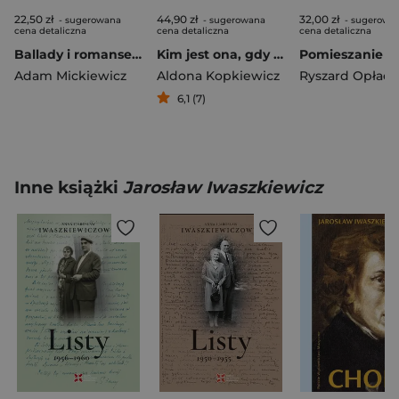
22,50 zł
44,90 zł
32,00 zł
- sugerowana
- sugerowana
- sugerowa
cena detaliczna
cena detaliczna
cena detaliczna
Ballady i romanse. Kanon poezji polskiej
Kim jest ona, gdy mnie nie ma. Eseje w poszukiwaniu siebie
Adam Mickiewicz
Aldona Kopkiewicz
Ryszard Opłack
6,1 (7)
Inne książki
Jarosław Iwaszkiewicz