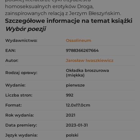
homoseksualnych erotyków Droga,
zainspirowanych relacją z Jerzym Błeszyńskim.
Szczegółowe informacje na temat książki
Wybór poezji
Wydawnictwo:
Ossolineum
EAN:
9788366267664
Autor:
Jarosław Iwaszkiewicz
Okładka broszurowa
Rodzaj oprawy:
(miękka)
Wydanie:
pierwsze
Liczba stron:
992
Format:
12.0x17.0cm
Rok wydania:
2021
Data premiery:
2023-01-31
Język wydania:
polski