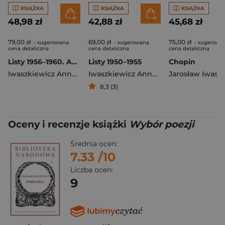
KSIĄŻKA
KSIĄŻKA
KSIĄŻKA
48,98 zł
42,88 zł
45,68 zł
79,00 zł
69,00 zł
75,00 zł
- sugerowana
- sugerowana
- sugerowa
cena detaliczna
cena detaliczna
cena detaliczna
Listy 1956–1960. Anna i Jarosław Iwaszkiewiczowie
Listy 1950–1955
Chopin
Iwaszkiewicz Anna
,
Jarosław Iwaszkiewicz
Iwaszkiewicz Anna
,
Jarosław Iwaszkie
8,3 (3)
Oceny i recenzje książki
Wybór poezji
Średnia ocen:
7.33
/10
Liczba ocen:
9