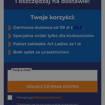
i oszczędzaj na dostawie!
Twoje korzyści:
Darmowa dostawa od 99 zł z
Specjalne zniżki tylko dla klubowiczów
Pakiet zakładek Art Ladies za 1 zł
Brak opłat za uczestnictwo
Twój e-mail
DOŁĄCZ DO ZNAK EKSTRA
*
Akceptuję
politykę prywatności
*
Zgadzam się na otrzymywanie wiadomości