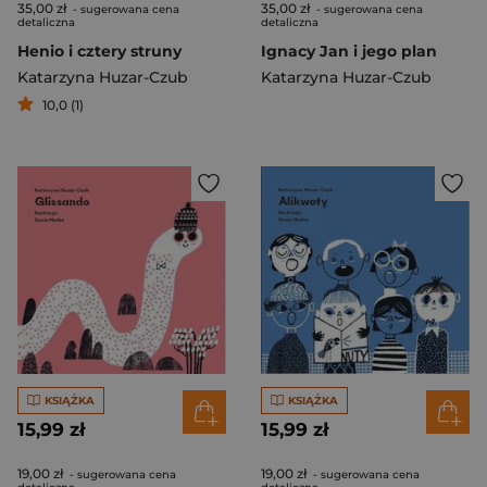
35,00 zł
35,00 zł
- sugerowana cena
- sugerowana cena
detaliczna
detaliczna
Henio i cztery struny
Ignacy Jan i jego plan
Katarzyna Huzar-Czub
Katarzyna Huzar-Czub
10,0 (1)
KSIĄŻKA
KSIĄŻKA
15,99 zł
15,99 zł
19,00 zł
19,00 zł
- sugerowana cena
- sugerowana cena