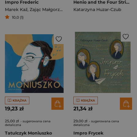
Impro Frederic
Henio and the Four Strings
Marek Kaź
,
Zając Małgorzata
,
Katarzyna Huzar-Czub
Katarzyna Huzar-Czub
10,0 (1)
KSIĄŻKA
KSIĄŻKA
19,23 zł
21,34 zł
25,00 zł
29,00 zł
- sugerowana cena
- sugerowana cena
detaliczna
detaliczna
Tatulczyk Moniuszko
Impro Frycek