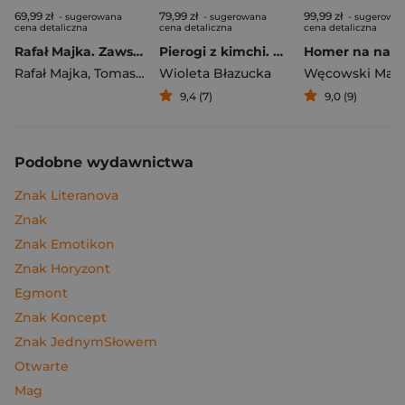
69,99 zł
79,99 zł
99,99 zł
- sugerowana
- sugerowana
- sugerowa
cena detaliczna
cena detaliczna
cena detaliczna
Rafał Majka. Zawsze z przodu. Rozmawia Tomasz Kalemba - książka z autografem
Pierogi z kimchi. Moje ulubione azjatyckie przepisy
Rafał Majka
,
Tomasz Kalemba
Wioleta Błazucka
Węcowski Mar
9,4 (7)
9,0 (9)
Podobne wydawnictwa
Znak Literanova
Znak
Znak Emotikon
Znak Horyzont
Egmont
Znak Koncept
Znak JednymSłowem
Otwarte
Mag