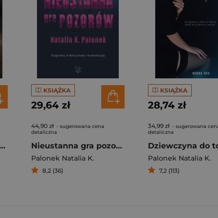
KSIĄŻKA
KSIĄŻKA
29,64 zł
28,74 zł
44,90 zł
34,99 zł
- sugerowana cena
- sugerowana cen
detaliczna
detaliczna
ety pogrzebane w popiele
Nieustanna gra pozorów
Palonek Natalia K.
Palonek Natalia K.
8,2 (36)
7,2 (113)