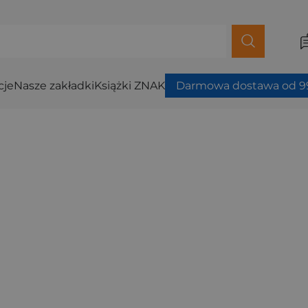
cje
Nasze zakładki
Książki ZNAK
Darmowa dostawa od 99