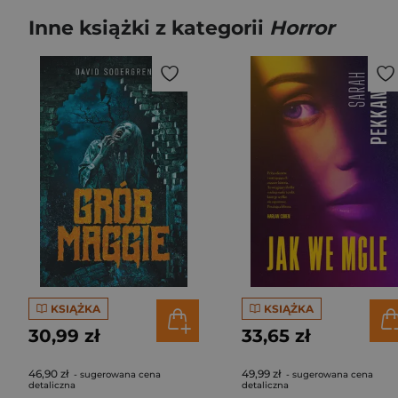
Inne książki z kategorii
Horror
KSIĄŻKA
KSIĄŻKA
30,99 zł
33,65 zł
46,90 zł
49,99 zł
- sugerowana cena
- sugerowana cena
detaliczna
detaliczna