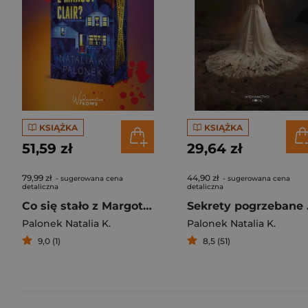
KSIĄŻKA
KSIĄŻKA
51,59 zł
29,64 zł
79,99 zł
44,90 zł
- sugerowana cena
- sugerowana cena
detaliczna
detaliczna
Co się stało z Margot Clair (ilustrowane brzegi)
Sekr
Palonek Natalia K.
Palonek Natalia K.
9,0 (1)
8,5 (51)