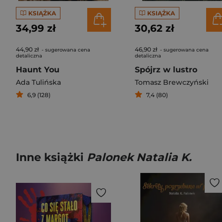
KSIĄŻKA
KSIĄŻKA
34,99 zł
30,62 zł
44,90 zł
46,90 zł
- sugerowana cena
- sugerowana cena
detaliczna
detaliczna
Haunt You
Spójrz w lustro
Ada Tulińska
Tomasz Brewczyński
6,9 (128)
7,4 (80)
Inne książki
Palonek Natalia K.