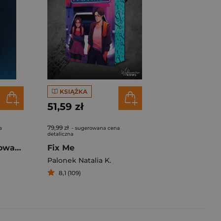
KSIĄŻKA
51,59 zł
79,99 zł
a
- sugerowana cena
detaliczna
Dziewczyna do towarzystwa
Fix Me
Palonek Natalia K.
8,1 (109)