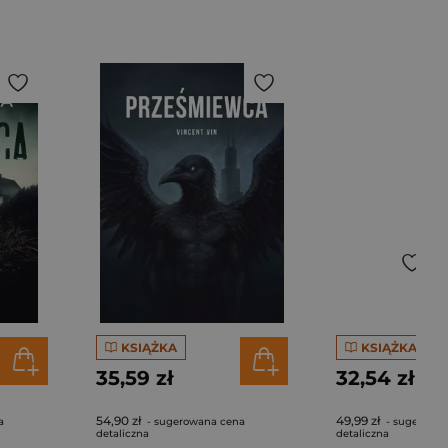
KSIĄŻKA
KSIĄŻKA
35,59 zł
32,54 zł
54,90 zł
49,99 zł
a
- sugerowana cena
- sugerowa
detaliczna
detaliczna