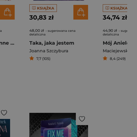
KSIĄŻKA
KSIĄŻKA
30,83 zł
34,74 zł
48,00 zł
44,90 zł
na
- sugerowana cena
- sugerowa
detaliczna
detaliczna
Miłość, pierogi i inne nieszczęścia
Taka, jaka jestem
Mój Aniele
Joanna Szczybura
7,7 (105)
8,4 (249)