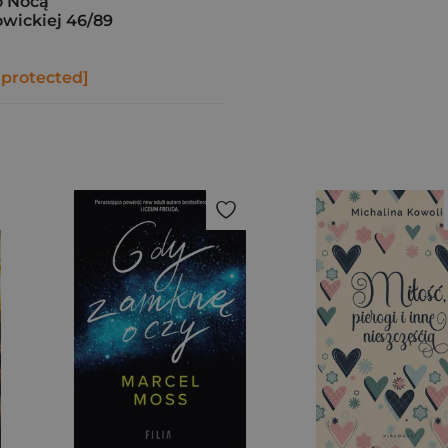
 Nocą
owickiej 46/89
 protected]