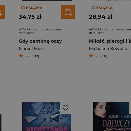
KSIĄŻKA
KSIĄŻKA
34,75 zł
28,94 zł
47,90 zł
44,90 zł
- sugerowana cena
- sugerowana ce
detaliczna
detaliczna
Gdy zamknę oczy
Marcel Moss
Michalina Kowolik
6,1 (309)
7,1 (101)