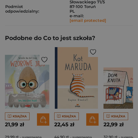
Słowackiego 71/5
Podmiot
87-100 Toruń
odpowiedzialny:
PL
e-mail:
[email protected]
Podobne do Co to jest szkoła?
KSIĄŻKA
KSIĄŻKA
KSIĄŻKA
21,99 zł
22,45 zł
22,99 zł
29,99 zł
44,90 zł
32,90 zł
- sugerowana
- sugerowana
- sugerowa