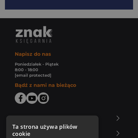
Napisz do nas
Poniedziałek - Piątek
8:00 - 18:00
[email protected]
Bądź z nami na bieżąco
O Księgarni Znak
Ta strona używa plików
cookie
Zakupy u nas