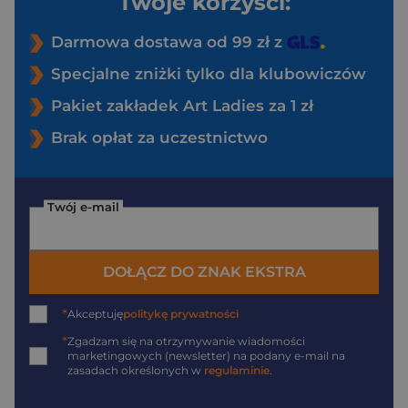
Twoje korzyści:
Darmowa dostawa od 99 zł z
Specjalne zniżki tylko dla klubowiczów
Pakiet zakładek Art Ladies za 1 zł
Brak opłat za uczestnictwo
Twój e-mail
DOŁĄCZ DO ZNAK EKSTRA
*
Akceptuję
politykę prywatności
*
Zgadzam się na otrzymywanie wiadomości
marketingowych (newsletter) na podany
e-mail
na
zasadach określonych w
regulaminie
.