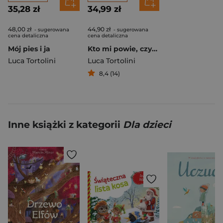
35,28 zł
34,99 zł
48,00 zł
44,90 zł
- sugerowana
- sugerowana
cena detaliczna
cena detaliczna
Mój pies i ja
Kto mi powie, czym jest szczęście?
Luca Tortolini
Luca Tortolini
8,4 (14)
Inne książki z kategorii
Dla dzieci