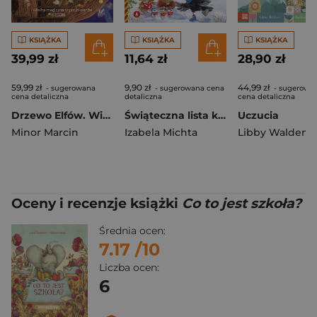
KSIĄŻKA
KSIĄŻKA
KSIĄŻKA
39,99 zł
11,64 zł
28,90 zł
59,99 zł
9,90 zł
44,99 zł
- sugerowana
- sugerowana cena
- sugerowa
cena detaliczna
detaliczna
cena detaliczna
Drzewo Elfów. Wielka magiczna wyszukiwanka
Świąteczna lista kosa
Uczucia
Minor Marcin
Izabela Michta
Libby Walden
Oceny i recenzje książki
Co to jest szkoła?
Średnia ocen:
7.17
/10
Liczba ocen:
6