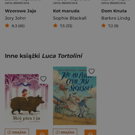
cena detaliczna
cena detaliczna
cena detaliczna
Wzorowe Jajo
Kot maruda
Dom Knuta
Jory John
Sophie Blackall
Barbro Lindgr
8,3 (65)
7,5 (33)
7,2 (9)
Inne książki
Luca Tortolini
KSIĄŻKA
KSIĄŻKA