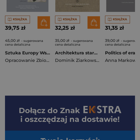
KSIĄŻKA
KSIĄŻKA
KSIĄŻKA
39,75 zł
32,25 zł
31,35 zł
45,00 zł
35,00 zł
39,00 zł
- sugerowana
- sugerowana
- sugerowa
cena detaliczna
cena detaliczna
cena detaliczna
Sztuka Europy Wschodniej
Architektura staroruska w akwarelach Giacoma Quarenghiego
Politics of eras
Opracowanie Zbiorowe
Dominik Ziarkowski
Anna Markows
Dołącz do
Znak
i oszczędzaj na dostawie!