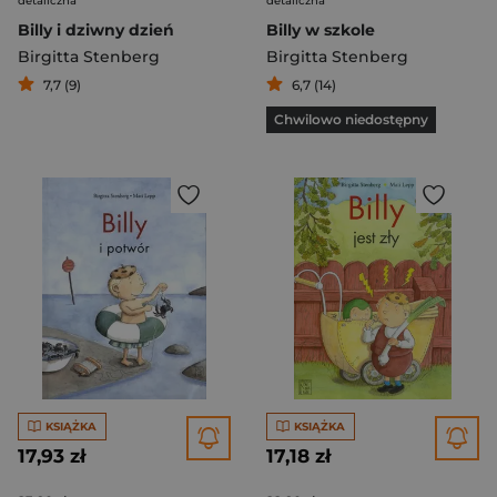
detaliczna
detaliczna
Billy i dziwny dzień
Billy w szkole
Birgitta Stenberg
Birgitta Stenberg
7,7 (9)
6,7 (14)
Chwilowo niedostępny
KSIĄŻKA
KSIĄŻKA
17,93 zł
17,18 zł