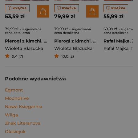
KSIĄŻKA
KSIĄŻKA
KSIĄŻKA
53,59 zł
79,99 zł
55,99 zł
79,99 zł
79,99 zł
69,99 zł
- sugerowana
- sugerowana
- sugerowa
cena detaliczna
cena detaliczna
cena detaliczna
Pierogi z kimchi. Moje ulubione azjatyckie przepisy
Pierogi z kimchi. Moje ulubione azjatyckie przepisy - książka z autografem
Wioleta Błazucka
Wioleta Błazucka
Rafał Majka
,
Tomasz 
9,4 (7)
10,0 (2)
Podobne wydawnictwa
Egmont
Moondrive
Nasza Księgarnia
Wilga
Znak Literanova
Olesiejuk