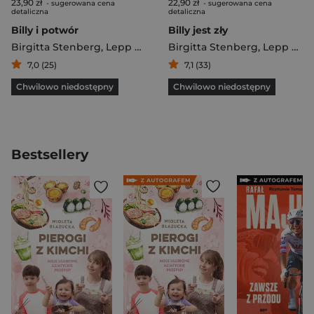
23,90 zł
22,90 zł
- sugerowana cena
- sugerowana cena
detaliczna
detaliczna
Billy i potwór
Billy jest zły
Birgitta Stenberg
,
Lepp Mati
Birgitta Stenberg
,
Lepp Mati
7,0 (25)
7,1 (33)
Chwilowo niedostępny
Chwilowo niedostępny
Bestsellery