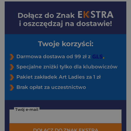
Dołącz do
Znak
i oszczędzaj na dostawie!
Twoje korzyści:
Darmowa dostawa od 99 zł z
Specjalne zniżki tylko dla klubowiczów
Pakiet zakładek Art Ladies za 1 zł
Brak opłat za uczestnictwo
Twój e-mail
DOŁĄCZ DO ZNAK EKSTRA