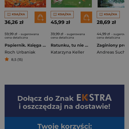
KSIĄŻKA
KSIĄŻKA
KSIĄŻKA
36,26 zł
45,99 zł
28,69 zł
59,99 zł
39,99 zł
44,99 zł
- sugerowana
- sugerowana
- sugerowa
cena detaliczna
cena detaliczna
cena detaliczna
Papiernik. Księga Opowiadaczy
Ratunku, tu nie ma wi-fi! To się czyta
Roch Urbaniak
Katarzyna Keller
Andreas Sucha
8,5 (15)
Dołącz do
Znak
i oszczędzaj na dostawie!
Twoje korzyści: