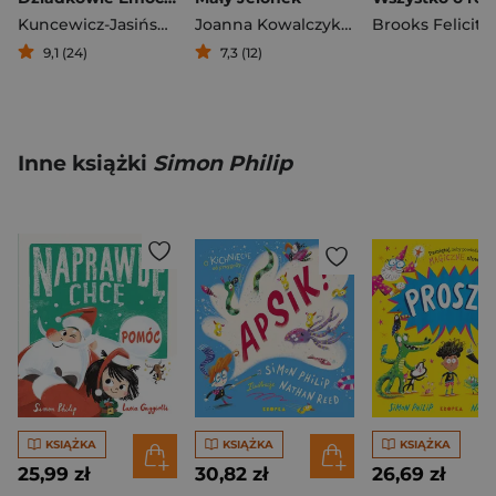
Kuncewicz-Jasińska Urszula
,
Aleksander Jasiński
Joanna Kowalczyk-Bednarczyk
Brooks Felicity
9,1 (24)
7,3 (12)
Inne książki
Simon Philip
KSIĄŻKA
KSIĄŻKA
KSIĄŻKA
25,99 zł
30,82 zł
26,69 zł