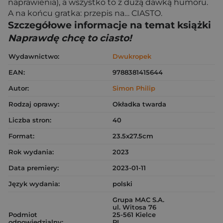
naprawienia), a wszystko to z dużą dawką humoru.
A na końcu gratka: przepis na… CIASTO.
Szczegółowe informacje na temat książki
Naprawdę chcę to ciasto!
Wydawnictwo:
Dwukropek
EAN:
9788381415644
Autor:
Simon Philip
Rodzaj oprawy:
Okładka twarda
Liczba stron:
40
Format:
23.5x27.5cm
Rok wydania:
2023
Data premiery:
2023-01-11
Język wydania:
polski
Grupa MAC S.A.
ul. Witosa 76
Podmiot
25-561 Kielce
odpowiedzialny:
PL