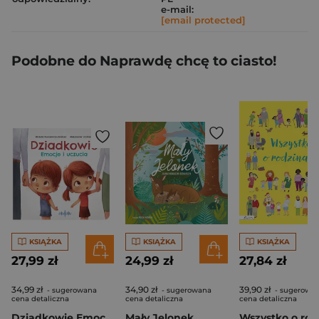
e-mail:
[email protected]
Podobne do Naprawdę chcę to ciasto!
KSIĄŻKA
KSIĄŻKA
KSIĄŻKA
27,99 zł
24,99 zł
27,84 zł
34,99 zł
34,90 zł
39,90 zł
- sugerowana
- sugerowana
- sugerowa
cena detaliczna
cena detaliczna
cena detaliczna
Dziadkowie Emocje i uczucia
Mały Jelonek