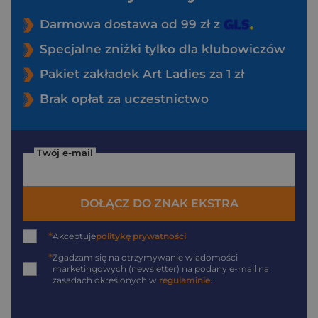
Darmowa dostawa od 99 zł z
Specjalne zniżki tylko dla klubowiczów
Pakiet zakładek Art Ladies za 1 zł
Brak opłat za uczestnictwo
Twój e-mail
DOŁĄCZ DO ZNAK EKSTRA
*
Akceptuję
politykę prywatności
*
Zgadzam się na otrzymywanie wiadomości
marketingowych (newsletter) na podany
e-mail
na
zasadach określonych w
regulaminie
.