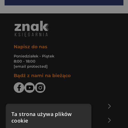
Napisz do nas
Poniedziałek - Piątek
8:00 - 18:00
[email protected]
Bądź z nami na bieżąco
O Księgarni Znak
Ta strona używa plików
cookie
Zakupy u nas