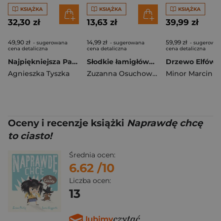
KSIĄŻKA
KSIĄŻKA
KSIĄŻKA
32,30 zł
13,63 zł
39,99 zł
49,90 zł
14,99 zł
59,99 zł
- sugerowana
- sugerowana
- sugerowa
cena detaliczna
cena detaliczna
cena detaliczna
Najpiękniejsza Para Roku
Słodkie łamigłówki z pandką. Słodkie łamigłówki
Agnieszka Tyszka
Zuzanna Osuchowska
Minor Marcin
Oceny i recenzje książki
Naprawdę chcę
to ciasto!
Średnia ocen:
6.62
/10
Liczba ocen:
13