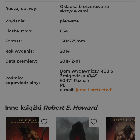
Okładka broszurowa ze
Rodzaj oprawy:
skrzydełkami
Wydanie:
pierwsze
Liczba stron:
654
Format:
150x225mm
Rok wydania:
2014
Data premiery:
2011-12-01
Dom Wydawniczy REBIS
Żmigrodzka 41/49
Podmiot
60-171 Poznań
odpowiedzialny:
PL
e-mail:
[email protected]
Inne książki
Robert E. Howard