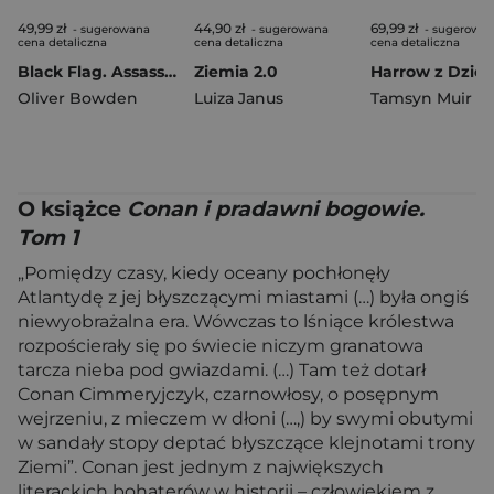
49,99 zł
44,90 zł
69,99 zł
- sugerowana
- sugerowana
- sugerowa
cena detaliczna
cena detaliczna
cena detaliczna
Black Flag. Assassin’s Creed
Ziemia 2.0
Oliver Bowden
Luiza Janus
Tamsyn Muir
O książce
Conan i pradawni bogowie.
Tom 1
„Pomiędzy czasy, kiedy oceany pochłonęły
Atlantydę z jej błyszczącymi miastami (…) była ongiś
niewyobrażalna era. Wówczas to lśniące królestwa
rozpościerały się po świecie niczym granatowa
tarcza nieba pod gwiazdami. (…) Tam też dotarł
Conan Cimmeryjczyk, czarnowłosy, o posępnym
wejrzeniu, z mieczem w dłoni (…,) by swymi obutymi
w sandały stopy deptać błyszczące klejnotami trony
Ziemi”. Conan jest jednym z największych
literackich bohaterów w historii – człowiekiem z