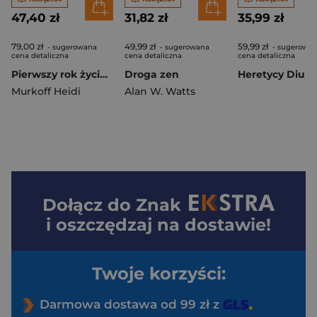
47,40 zł
31,82 zł
35,99 zł
79,00 zł
49,99 zł
59,99 zł
- sugerowana
- sugerowana
- sugerowa
cena detaliczna
cena detaliczna
cena detaliczna
Pierwszy rok życia dziecka wyd. 5
Droga zen
Heretycy Diun
Murkoff Heidi
Alan W. Watts
Dołącz do
Znak
i oszczędzaj na dostawie!
Twoje korzyści:
Darmowa dostawa od 99 zł z