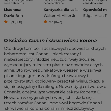
- sugerowana
- sugerowana
- sugerowa
cena detaliczna
cena detaliczna
cena detaliczna
Listonosz
Kantyczka dla Leibowitza
David Brin
Walter M. Miller Jr
Edgar Allan Po
6,9 (568)
7,3 (1623)
O książce
Conan i skrwawiona korona
Oto drugi tom ponadczasowych opowieści, których
bohaterem jest Conan – nieokrzesany i
niebezpieczny młodzieniec, zuchwały złodziej,
wymachujący mieczem pirat oraz dowódca całych
armii. Oto również unikatowe wejrzenie w zamysł
pisarskiego geniusza, którego brawurowy i
przejrzysty styl, kopiowany przez tak wielu, okazuje
się nieosiągalny dla nikogo. Nowa edycja utworów o
Conanie, obejmująca wszystkie teksty Roberta E.
Howarda w oryginalnych wersjach składa się z
trzech tomów: Conan i pradawni bogowie Conan i
skrwawiona korona Conan i miecz zdobywcy