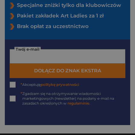
Specjalne zniżki tylko dla klubowiczów
Pakiet zakładek Art Ladies za 1 zł
Brak opłat za uczestnictwo
Twój e-mail
DOŁĄCZ DO ZNAK EKSTRA
*
Akceptuję
politykę prywatności
*
Zgadzam się na otrzymywanie wiadomości
marketingowych (newsletter) na podany
e-mail
na
zasadach określonych w
regulaminie
.