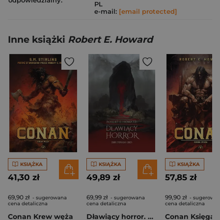
odpowiedzialny:
PL
e-mail:
[email protected]
Inne książki
Robert E. Howard
KSIĄŻKA
KSIĄŻKA
KSIĄŻKA
41,30 zł
49,89 zł
57,85 zł
69,90 zł
69,99 zł
99,90 zł
- sugerowana
- sugerowana
- sugerowa
cena detaliczna
cena detaliczna
cena detaliczna
Conan Krew węża
Dławiący horror. Zbiór opowiadań grozy