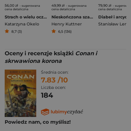
56,00 zł
49,99 zł
79,90 zł
- sugerowana
- sugerowana
- sugerowa
cena detaliczna
cena detaliczna
cena detaliczna
Strach o wielu oczach
Nieskończona szachownica
Katarzyna Okelo
Henry Kuttner
Stanisław Lem
8,7 (3)
6,5 (136)
Oceny i recenzje książki
Conan i
skrwawiona korona
Średnia ocen:
7.83
/10
Liczba ocen:
184
Powiedz nam, co myślisz!