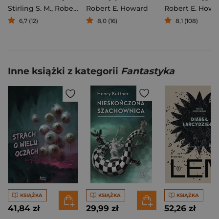
Stirling S. M.
,
Robert E. Howard
Robert E. Howard
Robert E. Howa
6,7 (12)
8,0 (16)
8,1 (108)
Inne książki z kategorii
Fantastyka
KSIĄŻKA
KSIĄŻKA
KSIĄŻKA
41,84 zł
29,99 zł
52,26 zł