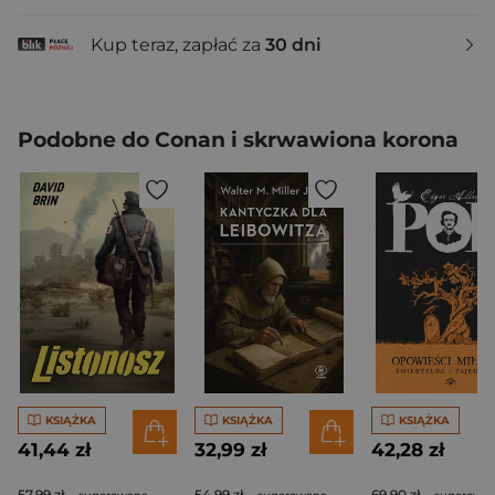
Kup teraz, zapłać za
30 dni
Podobne do Conan i skrwawiona korona
KSIĄŻKA
KSIĄŻKA
KSIĄŻKA
41,44 zł
32,99 zł
42,28 zł
57,99 zł
54,99 zł
69,90 zł