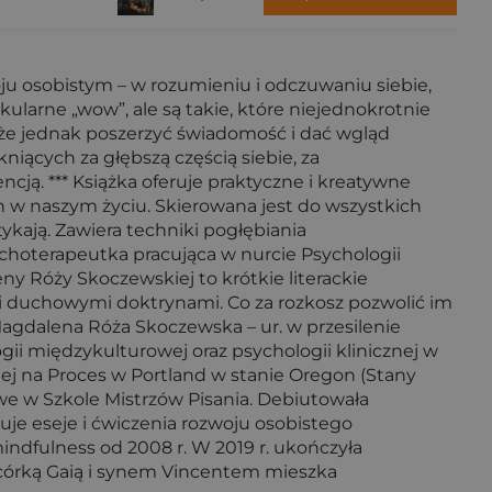
oju osobistym – w rozumieniu i odczuwaniu siebie,
larne „wow”, ale są takie, które niejednokrotnie
może jednak poszerzyć świadomość i dać wgląd
niących za głębszą częścią siebie, za
ncją. *** Książka oferuje praktyczne i kreatywne
 w naszym życiu. Skierowana jest do wszystkich
ykają. Zawiera techniki pogłębiania
choterapeutka pracująca w nurcie Psychologii
ny Róży Skoczewskiej to krótkie literackie
 ani duchowymi doktrynami. Co za rozkosz pozwolić im
Magdalena Róża Skoczewska – ur. w przesilenie
i międzykulturowej oraz psychologii klinicznej w
nej na Proces w Portland w stanie Oregon (Stany
e w Szkole Mistrzów Pisania. Debiutowała
uje eseje i ćwiczenia rozwoju osobistego
indfulness od 2008 r. W 2019 r. ukończyła
córką Gaią i synem Vincentem mieszka