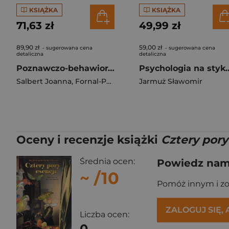
KSIĄŻKA
KSIĄŻKA
71,63 zł
49,99 zł
89,90 zł
59,00 zł
- sugerowana cena
- sugerowana cena
detaliczna
detaliczna
Poznawczo-behawioralna terapia bezsenności CBT-I Podręcznik dla praktyka
Psychologia na styku. Jak 
Salbert Joanna
,
Fornal-Pawłowska Małgorzata
Jarmuż Sławomir
Oceny i recenzje książki
Cztery pory
Średnia ocen:
Powiedz nam,
~
/10
Pomóż innym i z
ZALOGUJ SIĘ,
Liczba ocen:
0