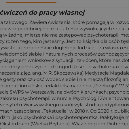
r ćwiczeń do pracy własnej
iana takowego. Zawiera ćwiczenia, które pomagają w rozw
jprawdopodobniej nie ma tu treści wywołujących spektaku
sobą w żadnej mierze nie ma zastępować psychoterapii, 
y rdzeń tego, kim jesteśmy. Jest to książka dla osób tęsk
ywiste, a jednocześnie dogłębnie ludzkie – za własną ese
 świadomość siebie i naturalnych procesów zachodzących
ciąganiem wniosków z sytuacji i zakłóceń, które nas dot
róży przez życie. - dr Ingrid Rose – psycholożka i psy
maczenie z jęz. ang. M.R. Skoczewska) Medytacje Magdale
te gesty oraz czułość wobec siebie i nie męczą filozofią
 Joanna Domańska, redaktorka naczelna „Przekroju” *** 
ecie SWPS w Warszawie, na dwóch kierunkach: psychologi
 zakresu psychoterapii w nurcie Psychologii Zorientowa
niwersytetu Warszawskiego ukończyła studia podyplomow
mach czasopisma „Tekstualia” w 2018 r. Od 2020 r. publik
udźmi jako psycholożka i psychoterapeutka. Praktykuje m
Oksfordzkim (Wielka Brytania). Wraz z mężem Piotrem, 