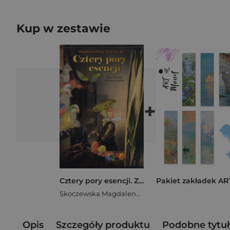
Kup w zestawie
+
Cztery pory esencji. Zbiór ćwiczeń do pracy własnej
Skoczewska Magdalena Róża
Opis
Szczegóły produktu
Podobne tytuł