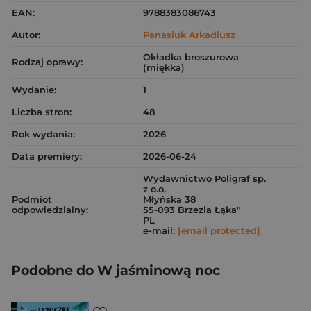
EAN:
9788383086743
Autor:
Panasiuk Arkadiusz
Okładka broszurowa
Rodzaj oprawy:
(miękka)
Wydanie:
1
Liczba stron:
48
Rok wydania:
2026
Data premiery:
2026-06-24
Wydawnictwo Poligraf sp.
z o.o.
Podmiot
Młyńska 38
odpowiedzialny:
55-093 Brzezia Łąka"
PL
e-mail:
[email protected]
Podobne do W jaśminową noc