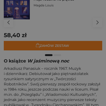
Magda Louis
58,40 zł
ZAMÓW ZESTAW
O książce
W jaśminową noc
Arkadiusz Panasiuk – rocznik 1967. Muzyk
i dziennikarz. Debiutował jako piętnastolatek
rysunkiem satyrycznym w „Twórczości
Robotników”. Swój pierwszy zespół rockowy założył
w 1984 roku, jeszcze podczas nauki w liceum. Pisał
m.in. do „Przeglądu” i „Wiadomości Kulturalnych”,
jednak jako recenzent muzyczny pierwsze teksty
publikował w „Tygodniku Ciechanowskim”. W tym