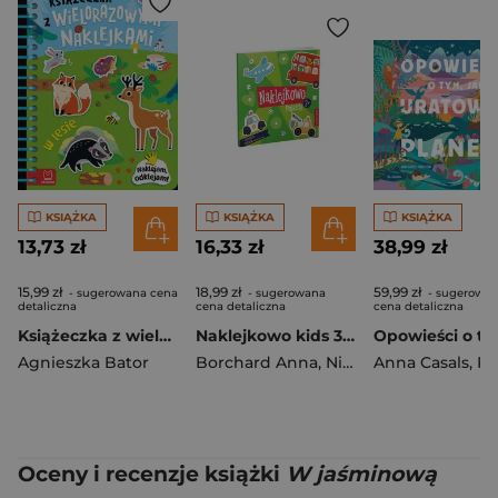
KSIĄŻKA
KSIĄŻKA
KSIĄŻKA
13,73 zł
16,33 zł
38,99 zł
15,99 zł
18,99 zł
59,99 zł
- sugerowana cena
- sugerowana
- sugerowa
detaliczna
cena detaliczna
cena detaliczna
Książeczka z wielorazowymi naklejkami. W lesie. Naklejam, odklejam!
Naklejkowo kids 3 + Pojazdy
Agnieszka Bator
Borchard Anna
,
Niewielska Monika
Anna Casals
,
Paolo
Oceny i recenzje książki
W jaśminową