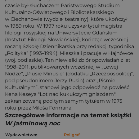
czasie był słuchaczem Państwowego Studium
Kulturalno-Oświatowego i Bibliotekarskiego
w Ciechanowie (wydział teatralny), które ukończył
w 1989 roku. W 1997 roku uzyskał tytuł magistra
filologii rosyjskiej na Uniwersytecie Gdańskim
(Instytut Filologii Słowiańskiej), kończąc wcześniej
roczną Szkołę Dziennikarską przy redakcji tygodnika
„Polityka” (1993–1994). Mieszka i pracuje w Hajnówce
(woj. podlaskie). Ten niewielki zbiór opowiadań z lat
1998–2011, publikowanych wcześniej w „Lewej
Nodze”, „Plusie Minusie” (dodatku „Rzeczpospolitej”,
pod pseudonimem Jerzy Rusin) oraz „Piśmie
Kulturalnym”, stanowi jego odpowiedź na powieść
Kena Keseya "Lot nad kukułczym gniazdem",
zekranizowaną pod tym samym tytułem w 1975
roku przez Miloša Formana.
Szczegółowe informacje na temat książki
W jaśminową noc
Wydawnictwo:
Poligraf