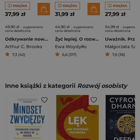
KSIĄŻKA
KSIĄŻKA
KSIĄŻKA
37,99 zł
31,99 zł
27,99 zł
49,90 zł
44,90 zł
54,99 zł
- sugerowana
- sugerowana
- sugerowa
cena detaliczna
cena detaliczna
cena detaliczna
Odkrywanie nowej mocy. W poszukiwaniu spełnienia, harmonii i celu w drugim rozdziale życia
Żyć lepiej. O rozwoju osobistym
Arthur C. Brooks
Ewa Woydyłło
7,3 (42)
6,6 (317)
7,6 (36)
Inne książki z kategorii
Rozwój osobisty