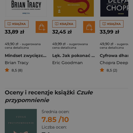
KSIĄŻKA
KSIĄŻKA
KSIĄŻKA
33,89 zł
32,45 zł
33,99 zł
49,90 zł
49,99 zł
49,90 zł
- sugerowana
- sugerowana
- sugerowa
cena detaliczna
cena detaliczna
cena detaliczna
Mindset zwycięzcy. Sprawdzone strategie na drodze do sukcesu
Lęk. Jak pokonać potwora wyd. 2026
Brian Tracy
Eric Goodman
Chopra Deepa
8,5 (8)
8,5 (2)
Oceny i recenzje książki
Czułe
przypomnienie
Średnia ocen:
7.85
/10
Liczba ocen: