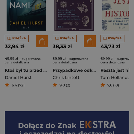
KSIĄŻKA
KSIĄŻKA
KSIĄŻKA
32,94 zł
38,33 zł
43,73 zł
49,99 zł
59,99 zł
69,99 zł
- sugerowana
- sugerowana
- sugerowa
cena detaliczna
cena detaliczna
cena detaliczna
Ktoś był tu przed nami
Przypadkowe odkrycia astronomiczne
Reszta jest hist
Daniel Hurst
Chris Lintott
Tom Holland
,
Sandbroo
6,4 (72)
9,0 (2)
7,6 (10)
Dołącz do
Znak
i oszczędzaj na dostawie!