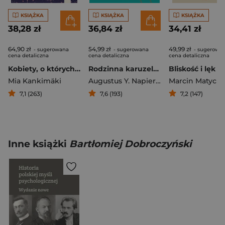
KSIĄŻKA
KSIĄŻKA
KSIĄŻKA
38,28 zł
36,84 zł
34,41 zł
64,90 zł
54,99 zł
49,99 zł
- sugerowana
- sugerowana
- sugerowa
cena detaliczna
cena detaliczna
cena detaliczna
Kobiety, o których myślę nocą
Rodzinna karuzela. Terapia rodzin bez tajemnic
Mia Kankimäki
Augustus Y. Napier
,
Carl Whitaker
Marcin Matych
7,1 (263)
7,6 (193)
7,2 (147)
Inne książki
Bartłomiej Dobroczyński