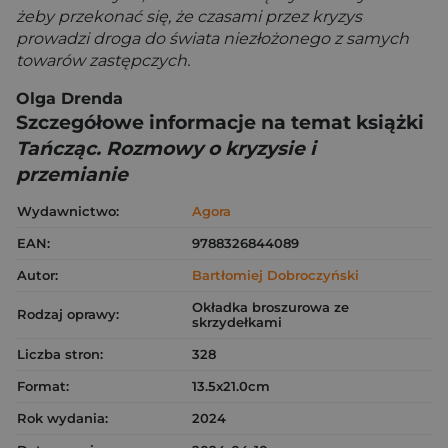
żeby przekonać się, że czasami przez kryzys
prowadzi droga do świata niezłożonego z samych
towarów zastępczych.
Olga Drenda
Szczegółowe informacje na temat książki
Tańcząc. Rozmowy o kryzysie i
przemianie
Wydawnictwo:
Agora
EAN:
9788326844089
Autor:
Bartłomiej Dobroczyński
Okładka broszurowa ze
Rodzaj oprawy:
skrzydełkami
Liczba stron:
328
Format:
13.5x21.0cm
Rok wydania:
2024