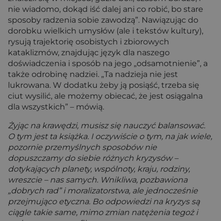
nie wiadomo, dokąd iść dalej ani co robić, bo stare
sposoby radzenia sobie zawodzą”. Nawiązując do
dorobku wielkich umysłów (ale i tekstów kultury),
rysują trajektorię osobistych i zbiorowych
kataklizmów, znajdując język dla naszego
doświadczenia i sposób na jego „odsamotnienie”, a
także odrobinę nadziei. „Ta nadzieja nie jest
lukrowana. W dodatku żeby ją posiąść, trzeba się
ciut wysilić, ale możemy obiecać, że jest osiągalna
dla wszystkich” – mówią.
Żyjąc na krawędzi, musisz się nauczyć balansować.
O tym jest ta książka. I oczywiście o tym, na jak wiele,
pozornie przemyślnych sposobów nie
dopuszczamy do siebie różnych kryzysów –
dotykających planety, wspólnoty, kraju, rodziny,
wreszcie – nas samych. Wnikliwa, pozbawiona
„dobrych rad” i moralizatorstwa, ale jednocześnie
przejmująco etyczna. Bo odpowiedzi na kryzys są
ciągle takie same, mimo zmian natężenia tegoż i