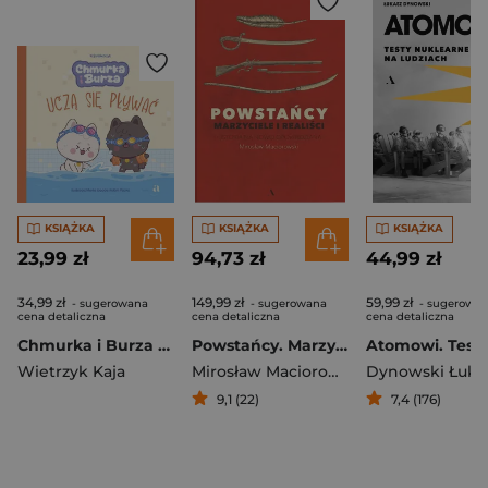
KSIĄŻKA
KSIĄŻKA
KSIĄŻKA
23,99 zł
94,73 zł
44,99 zł
34,99 zł
149,99 zł
59,99 zł
- sugerowana
- sugerowana
- sugerowa
cena detaliczna
cena detaliczna
cena detaliczna
Chmurka i Burza uczą się pływać
Powstańcy. Marzyciele i realiści. Historia na nowo opowiedziana
Wietrzyk Kaja
Mirosław Maciorowski
Dynowski Łuka
9,1 (22)
7,4 (176)