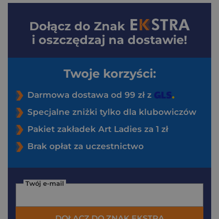
Dołącz do
Znak
i oszczędzaj na dostawie!
Twoje korzyści:
Darmowa dostawa od 99 zł z
Specjalne zniżki tylko dla klubowiczów
Pakiet zakładek Art Ladies za 1 zł
Brak opłat za uczestnictwo
Twój e-mail
DOŁĄCZ DO ZNAK EKSTRA