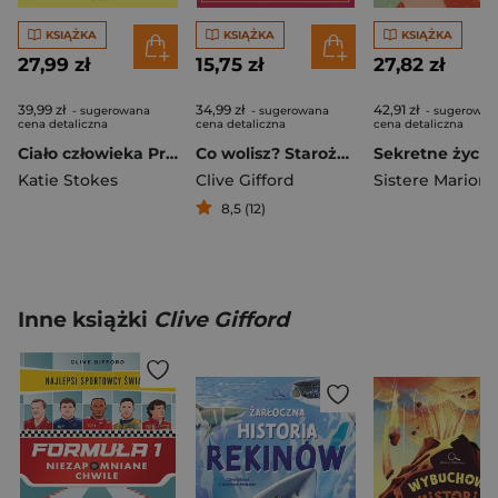
KSIĄŻKA
KSIĄŻKA
KSIĄŻKA
27,99 zł
15,75 zł
27,82 zł
39,99 zł
34,99 zł
42,91 zł
- sugerowana
- sugerowana
- sugerowan
cena detaliczna
cena detaliczna
cena detaliczna
Ciało człowieka Przewodnik dla dzieci, które chcą poznać swoje ciało
Co wolisz? Starożytni Rzymianie
Katie Stokes
Clive Gifford
8,5 (12)
Inne książki
Clive Gifford