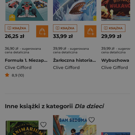
KSIĄŻKA
KSIĄŻKA
KSIĄŻKA
26,25 zł
33,99 zł
29,99 zł
36,90 zł
39,99 zł
39,99 zł
- sugerowana
- sugerowana
- sugerowa
cena detaliczna
cena detaliczna
cena detaliczna
Formuła 1. Niezapomniane chwile. Najlepsi sportowcy świata
Żarłoczna historia rekinów. Młodzi Odkrywcy
Clive Gifford
Clive Gifford
Clive Gifford
8,9 (10)
Inne książki z kategorii
Dla dzieci