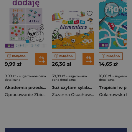
KSIĄŻKA
KSIĄŻKA
KSIĄŻKA
9,99 zł
26,36 zł
14,65 zł
9,99 zł
39,99 zł
16,66 zł
- sugerowana cena
- sugerowana
- sugerowan
detaliczna
cena detaliczna
detaliczna
Akademia przedszkolaka. Już dodaję
Już czytam sylabami. Elementarz
Opracowanie Zbiorowe
Zuzanna Osuchowska
Golanowska Nat