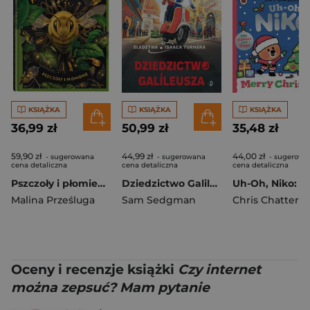
KSIĄŻKA
KSIĄŻKA
KSIĄŻKA
36,99 zł
50,99 zł
35,48 zł
59,90 zł
44,99 zł
44,00 zł
- sugerowana
- sugerowana
- sugerowa
cena detaliczna
cena detaliczna
cena detaliczna
Pszczoły i płomienie. Animarium. Tom 2
Dziedzictwo Galileusza. Śledztwa Isaaca Turnera, Tom 3
Malina Prześluga
Sam Sedgman
Chris Chattert
Oceny i recenzje książki
Czy internet
można zepsuć? Mam pytanie