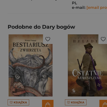
PL
e-mail:
[email pro
Podobne do Dary bogów
KSIĄŻKA
KSIĄŻKA