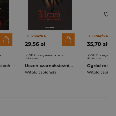
KSIĄŻKA
KSIĄŻKA
29,56 zł
35,70 zł
35,70 zł
35,70 zł
a
- sugerowana cena
- sugerowa
detaliczna
detaliczna
ciech
Uczeń czarnoksiężnika Tom 1
Ogród miłośc
Witold Jabłoński
Witold Jabłońs