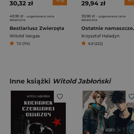
30,32 zł
29,94 zł
49,90 zł
39,90 zł
- sugerowana cena
- sugerowana cena
detaliczna
detaliczna
Bestiariusz Zwierzęta
Ostatn
Witold Vargas
Krzysztof Haladyn
7,5 (174)
6,9 (222)
Inne książki
Witold Jabłoński