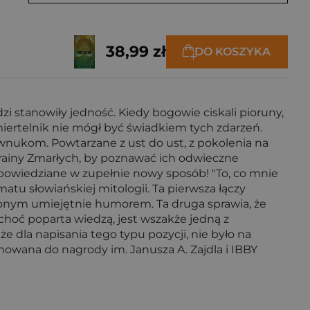
38,99 zł
DO KOSZYKA
i stanowiły jedność. Kiedy bogowie ciskali pioruny,
śmiertelnik nie mógł być świadkiem tych zdarzeń.
 wnukom. Powtarzane z ust do ust, z pokolenia na
 Krainy Zmarłych, by poznawać ich odwieczne
 opowiedziane w zupełnie nowy sposób! "To, co mnie
tu słowiańskiej mitologii. Ta pierwsza łączy
cionym umiejętnie humorem. Ta druga sprawia, że
 choć poparta wiedzą, jest wszakże jedną z
e dla napisania tego typu pozycji, nie było na
inowana do nagrody im. Janusza A. Zajdla i IBBY