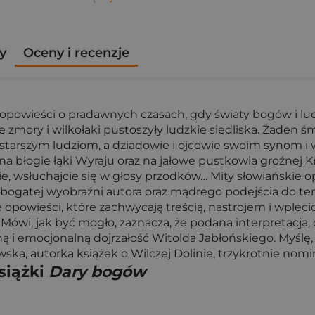
y
Oceny i recenzje
opowieści o pradawnych czasach, gdy światy bogów i ludz
e zmory i wilkołaki pustoszyły ludzkie siedliska. Żaden 
ajstarszym ludziom, a dziadowie i ojcowie swoim synom i
i na błogie łąki Wyraju oraz na jałowe pustkowia groźnej
nie, wsłuchajcie się w głosy przodków… Mity słowiańskie
bogatej wyobraźni autora oraz mądrego podejścia do tema
 opowieści, które zachwycają treścią, nastrojem i wple
 Mówi, jak być mogło, zaznacza, że podana interpretacja,
ą i emocjonalną dojrzałość Witolda Jabłońskiego. Myślę, ż
wska, autorka książek o Wilczej Dolinie, trzykrotnie nom
siążki
Dary bogów