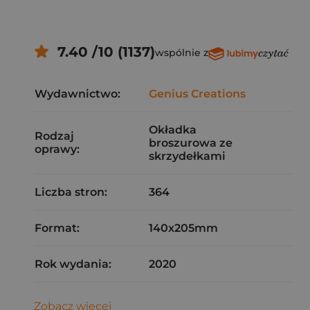
7.40 /10 (1137)
wspólnie z
Wydawnictwo:
Genius Creations
Okładka
Rodzaj
broszurowa ze
oprawy:
skrzydełkami
Liczba stron:
364
Format:
140x205mm
Rok wydania:
2020
Zobacz więcej