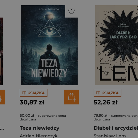
KSIĄŻKA
KSIĄŻKA
30,87 zł
52,26 zł
50,00 zł
79,90 zł
- sugerowana cena
- sugerowana cen
detaliczna
detaliczna
Zaśnij znów. Coma. Tom 2. Część 1
Teza niewiedzy
Adrian Niemczyk
Stanisław Lem