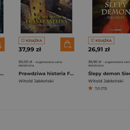
KSIĄŻKA
KSIĄŻKA
37,99 zł
26,91 zł
50,00 zł
36,90 zł
- sugerowana cena
- sugerowana cen
detaliczna
detaliczna
Wszyscy kochamy Mikołaja. Tom 2
Prawdziwa historia Frankensteina Tom 1 Nowożytny Promoteusz
Ślepy demon Sie
Witold Jabłoński
Witold Jabłoński
7,0 (73)