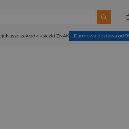
cje
Nasze zakładki
Książki ZNAK
Darmowa dostawa od 99