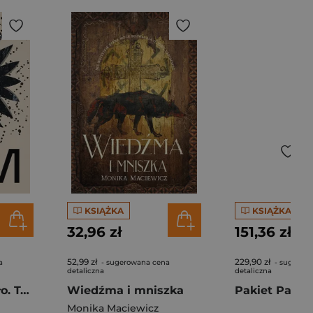
KSIĄŻKA
KSIĄŻKA
32,96 zł
151,36 zł
52,99 zł
229,90 zł
a
- sugerowana cena
- sugerow
detaliczna
detaliczna
Diabeł i arcydzieło. Teksty przełomowe wyd. 2026
Wiedźma i mniszka
Monika Maciewicz