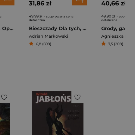
31,86 zł
40,66 zł
49,99 zł
49,90 zł
a
- sugerowana cena
- sugerowa
detaliczna
detaliczna
Jej wysokość gęś Opowieści o ptakach
Bieszczady Dla tych, którzy lubią chodzić własnymi drogami
Adrian Markowski
Agnieszka Krz
6,8 (698)
7,5 (208)