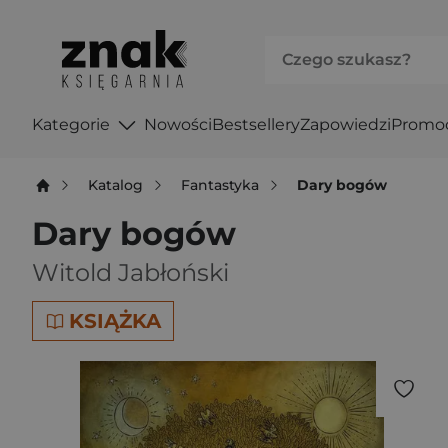
Kategorie
Nowości
Bestsellery
Zapowiedzi
Promo
Katalog
Fantastyka
Dary bogów
Dary bogów
Witold Jabłoński
KSIĄŻKA