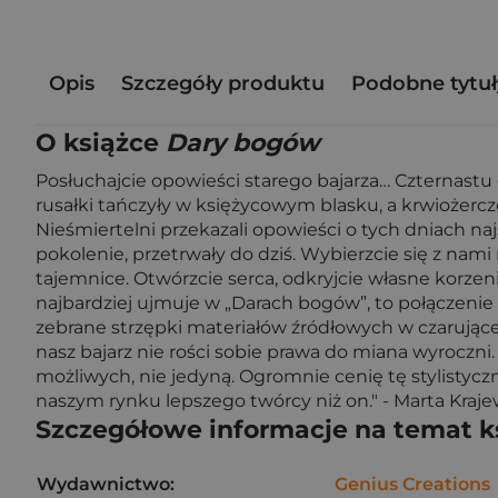
Opis
Szczegóły produktu
Podobne tytuł
O książce
Dary bogów
Posłuchajcie opowieści starego bajarza… Czternastu 
rusałki tańczyły w księżycowym blasku, a krwiożercz
Nieśmiertelni przekazali opowieści o tych dniach n
pokolenie, przetrwały do dziś. Wybierzcie się z nam
tajemnice. Otwórzcie serca, odkryjcie własne korze
najbardziej ujmuje w „Darach bogów”, to połączenie 
zebrane strzępki materiałów źródłowych w czarujące
nasz bajarz nie rości sobie prawa do miana wyroczni.
możliwych, nie jedyną. Ogromnie cenię tę stylistyczn
naszym rynku lepszego twórcy niż on." - Marta Kraje
Szczegółowe informacje na temat k
Wydawnictwo:
Genius Creations