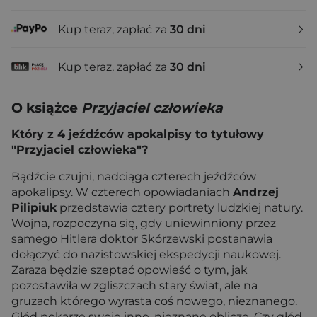
Kup teraz, zapłać za
30 dni
Kup teraz, zapłać za
30 dni
O książce
Przyjaciel człowieka
Który z 4 jeźdźców apokalpisy to tytułowy
"Przyjaciel człowieka"?
Bądźcie czujni, nadciąga czterech jeźdźców
apokalipsy. W czterech opowiadaniach
Andrzej
Pilipiuk
przedstawia cztery portrety ludzkiej natury.
Wojna, rozpoczyna się, gdy uniewinniony przez
samego Hitlera doktor Skórzewski postanawia
dołączyć do nazistowskiej ekspedycji naukowej.
Zaraza będzie szeptać opowieść o tym, jak
pozostawiła w zgliszczach stary świat, ale na
gruzach którego wyrasta coś nowego, nieznanego.
Głód pokarze swoje inne, nieznane oblicze. Czy głód