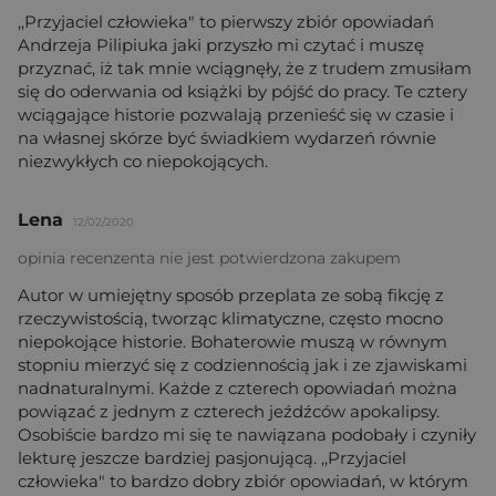
,,Przyjaciel człowieka" to pierwszy zbiór opowiadań
Andrzeja Pilipiuka jaki przyszło mi czytać i muszę
przyznać, iż tak mnie wciągnęły, że z trudem zmusiłam
się do oderwania od książki by pójść do pracy. Te cztery
wciągające historie pozwalają przenieść się w czasie i
na własnej skórze być świadkiem wydarzeń równie
niezwykłych co niepokojących.
Lena
12/02/2020
opinia recenzenta nie jest potwierdzona zakupem
Autor w umiejętny sposób przeplata ze sobą fikcję z
rzeczywistością, tworząc klimatyczne, często mocno
niepokojące historie. Bohaterowie muszą w równym
stopniu mierzyć się z codziennością jak i ze zjawiskami
nadnaturalnymi. Każde z czterech opowiadań można
powiązać z jednym z czterech jeźdźców apokalipsy.
Osobiście bardzo mi się te nawiązana podobały i czyniły
lekturę jeszcze bardziej pasjonującą. ,,Przyjaciel
człowieka" to bardzo dobry zbiór opowiadań, w którym