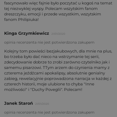
fascynowało więc fajnie było poczytać u kogoś na temat
tej niezwyklej wyspy. Polecam wszytskim fanom
dreszczyku, emocji i przede wszystkim, wszytskim
fanom Philipiuka!
Kinga Grzymkiewicz
21/01/2020
opinia recenzenta nie jest potwierdzona zakupem
Kolejny tom powieści bezjakubowych, dla mnie na plus,
bo trzeba było dać nieco na wstrzymanie tej serii,
zdecydowanie dobrze to zrobi zarówno czytelniko jak i
samemu pisarzowi. TTym arzem do czynienia mamy z
czterema jeźdźcami apokalipsy, absolutnie genialny
zabieg, rewelacyjnie poprowadzona narracja w każdej z
czterech historii, moje ulubione to chyba "Inne
możliwości" i "Duchy Poveglii". Polecam!
Janek Staroń
21/01/2020
opinia recenzenta nie jest potwierdzona zakupem