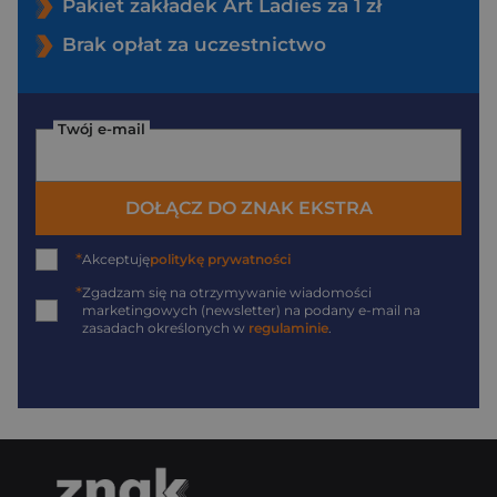
Pakiet zakładek Art Ladies za 1 zł
Brak opłat za uczestnictwo
Twój e-mail
DOŁĄCZ DO ZNAK EKSTRA
*
Akceptuję
politykę prywatności
*
Zgadzam się na otrzymywanie wiadomości
marketingowych (newsletter) na podany
e-mail
na
zasadach określonych w
regulaminie
.