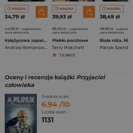
KSIĄŻKA
KSIĄŻKA
KSIĄŻKA
34,79 zł
39,93 zł
38,49 zł
44,99 zł
65,00 zł
49,99 zł
- sugerowana
- sugerowana
- sugerowa
cena detaliczna
cena detaliczna
cena detaliczna
Księżycowa zapałka
Piekło pocztowe
Andrzej Romanowski
Terry Pratchett
Patryk Szendzi
7,9 (8821)
Oceny i recenzje książki
Przyjaciel
człowieka
Średnia ocen:
6.94
/10
Liczba ocen:
1131