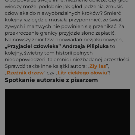
wiedzy może, podobnie jak głód jedzenia, zmusić
człowieka do niewyobrażalnych kroków? Śmierć
kolejny raz będzie musiała przypomnieć, że świat
żywych i martwych nie powinien się przenikać. Za
przekroczenie granicy przyjdzie słono zapłacić.
Najnowszy zbiór tzw. opowiadań bezjakubowych,
„Przyjaciel człowieka” Andrzeja Pilipiuka
to
kolejny, świetny tom historii pełnych
niedopowiedzeń, tajemnic i niezbadanej przeszłości.
Sprawdź także inne książki autora: „
Zły las
”,
„
Rzeźnik drzew
” czy „
Litr ciekłego ołowiu
”!
Spotkanie autorskie z pisarzem