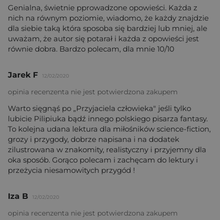
Genialna, świetnie pprowadzone opowieści. Każda z
nich na równym poziomie, wiadomo, że każdy znajdzie
dla siebie taką która sposoba się bardziej lub mniej, ale
uważam, że autor się potarał i każda z opowieści jest
równie dobra. Bardzo polecam, dla mnie 10/10
Jarek F
12/02/2020
opinia recenzenta nie jest potwierdzona zakupem
Warto sięgnąś po „Przyjaciela człowieka" jeśli tylko
lubicie Pilipiuka bądź innego polskiego pisarza fantasy.
To kolejna udana lektura dla miłośników science-fiction,
grozy i przygody, dobrze napisana i na dodatek
zilustrowana w znakomity, realistyczny i przyjemny dla
oka sposób. Gorąco polecam i zachęcam do lektury i
przeżycia niesamowitych przygód !
Iza B
12/02/2020
opinia recenzenta nie jest potwierdzona zakupem