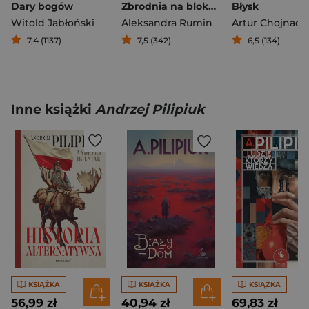
Dary bogów
Zbrodnia na blokowisku
Błysk
Witold Jabłoński
Aleksandra Rumin
Artur Chojnack
7,4 (1137)
7,5 (342)
6,5 (134)
Inne książki
Andrzej Pilipiuk
KSIĄŻKA
KSIĄŻKA
KSIĄŻKA
56,99 zł
40,94 zł
69,83 zł