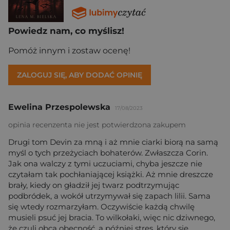
Powiedz nam, co myślisz!
Pomóż innym i zostaw ocenę!
ZALOGUJ SIĘ, ABY DODAĆ OPINIĘ
Ewelina Przespolewska
17/08/2023
opinia recenzenta nie jest potwierdzona zakupem
Drugi tom Devin za mną i aż mnie ciarki biorą na samą
myśl o tych przeżyciach bohaterów. Zwłaszcza Corin.
Jak ona walczy z tymi uczuciami, chyba jeszcze nie
czytałam tak pochłaniającej książki. Aż mnie dreszcze
brały, kiedy on gładził jej twarz podtrzymując
podbródek, a wokół utrzymywał się zapach lilii. Sama
się wtedy rozmarzyłam. Oczywiście każdą chwilę
musieli psuć jej bracia. To wilkołaki, więc nic dziwnego,
że czuli obcą obecność, a później stres, który się