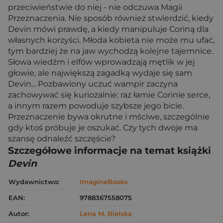
przeciwieństwie do niej - nie odczuwa Magii
Przeznaczenia. Nie sposób również stwierdzić, kiedy
Devin mówi prawdę, a kiedy manipuluje Coriną dla
własnych korzyści. Młoda kobieta nie może mu ufać,
tym bardziej że na jaw wychodzą kolejne tajemnice.
Słowa wiedźm i elfów wprowadzają mętlik w jej
głowie, ale największą zagadką wydaje się sam
Devin... Pozbawiony uczuć wampir zaczyna
zachowywać się kuriozalnie: raz łamie Corinie serce,
a innym razem powoduje szybsze jego bicie.
Przeznaczenie bywa okrutne i mściwe, szczególnie
gdy ktoś próbuje je oszukać. Czy tych dwoje ma
szansę odnaleźć szczęście?
Szczegółowe informacje na temat książki
Devin
Wydawnictwo:
ImagineBooks
EAN:
9788367558075
Autor:
Lena M. Bielska