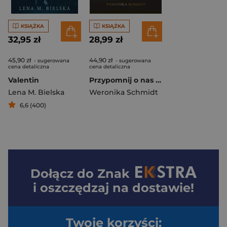
KSIĄŻKA
KSIĄŻKA
32,95 zł
28,99 zł
45,90 zł
44,90 zł
- sugerowana
- sugerowana
cena detaliczna
cena detaliczna
Valentin
Przypomnij o nas gwiazdom. Trylogia Moon. Tom 3
Lena M. Bielska
Weronika Schmidt
6,6 (400)
Dołącz do
Znak
i oszczędzaj na dostawie!
Twoje korzyści: