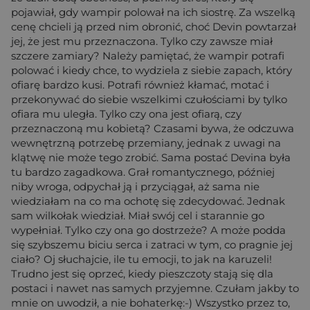
pojawiał, gdy wampir polował na ich siostrę. Za wszelką
cenę chcieli ją przed nim obronić, choć Devin powtarzał
jej, że jest mu przeznaczona. Tylko czy zawsze miał
szczere zamiary? Należy pamiętać, że wampir potrafi
polować i kiedy chce, to wydziela z siebie zapach, który
ofiarę bardzo kusi. Potrafi również kłamać, motać i
przekonywać do siebie wszelkimi czułościami by tylko
ofiara mu uległa. Tylko czy ona jest ofiarą, czy
przeznaczoną mu kobietą? Czasami bywa, że odczuwa
wewnętrzną potrzebę przemiany, jednak z uwagi na
klątwę nie może tego zrobić. Sama postać Devina była
tu bardzo zagadkowa. Grał romantycznego, później
niby wroga, odpychał ją i przyciągał, aż sama nie
wiedziałam na co ma ochotę się zdecydować. Jednak
sam wilkołak wiedział. Miał swój cel i starannie go
wypełniał. Tylko czy ona go dostrzeże? A może podda
się szybszemu biciu serca i zatraci w tym, co pragnie jej
ciało? Oj słuchajcie, ile tu emocji, to jak na karuzeli!
Trudno jest się oprzeć, kiedy pieszczoty stają się dla
postaci i nawet nas samych przyjemne. Czułam jakby to
mnie on uwodził, a nie bohaterkę:-) Wszystko przez to,