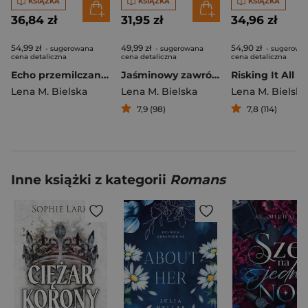
KSIĄŻKA
KSIĄŻKA
KSIĄŻKA
36,84 zł
31,95 zł
34,96 zł
54,99 zł
49,99 zł
54,90 zł
- sugerowana
- sugerowana
- sugerowa
cena detaliczna
cena detaliczna
cena detaliczna
Echo przemilczanych słów
Jaśminowy zawrót głowy
Risking It All
Lena M. Bielska
Lena M. Bielska
Lena M. Bielska
7,9 (98)
7,8 (114)
Inne książki z kategorii
Romans