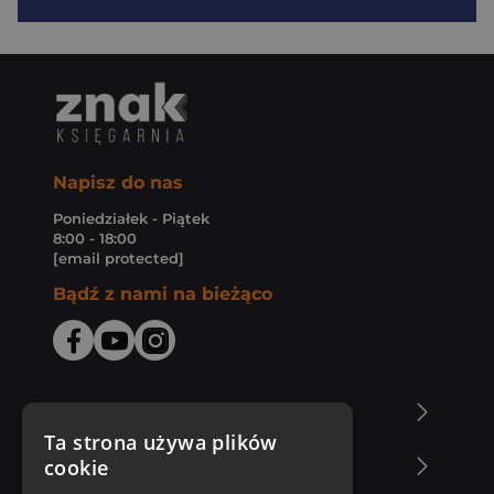
Napisz do nas
Poniedziałek - Piątek
8:00 - 18:00
[email protected]
Bądź z nami na bieżąco
O Księgarni Znak
Ta strona używa plików
cookie
Zakupy u nas