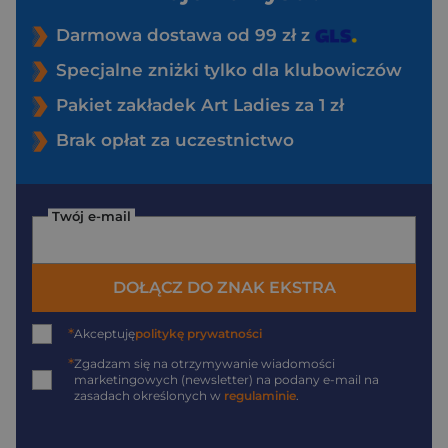
Darmowa dostawa od 99 zł z
Specjalne zniżki tylko dla klubowiczów
Pakiet zakładek Art Ladies za 1 zł
Brak opłat za uczestnictwo
Twój e-mail
DOŁĄCZ DO ZNAK EKSTRA
*
Akceptuję
politykę prywatności
*
Zgadzam się na otrzymywanie wiadomości
marketingowych (newsletter) na podany
e-mail
na
zasadach określonych w
regulaminie
.