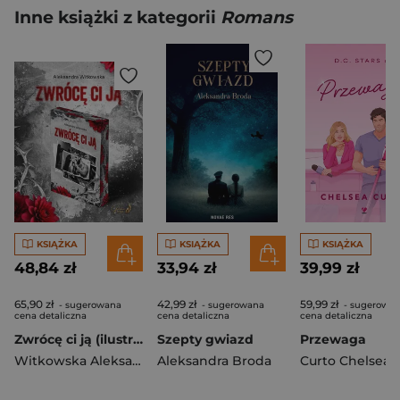
Inne książki z kategorii
Romans
KSIĄŻKA
KSIĄŻKA
KSIĄŻKA
48,84 zł
33,94 zł
39,99 zł
65,90 zł
42,99 zł
59,99 zł
- sugerowana
- sugerowana
- sugerowa
cena detaliczna
cena detaliczna
cena detaliczna
Zwrócę ci ją (ilustrowane brzegi)
Szepty gwiazd
Przewaga
Witkowska Aleksandra
Aleksandra Broda
Curto Chelsea