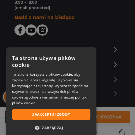
8:00 - 18:00
[email protected]
Bądź z nami na bieżąco
O Księgarni Znak
Ta strona używa plików
cookie
Zakupy u nas
Ta strona korzysta z plików cookie, aby
Nasza oferta
zapewnić lepszą wygodę użytkowania.
Korzystając z tej strony, wyrażasz zgodę na
używanie przez nas wszystkich plików
Nasi autorzy
cookie zgodnie z warunkami naszej polityki
plików cookie.
ZAAKCEPTUJ ZGODY
31,43 zł
DO KOSZYKA
ZARZĄDZAJ