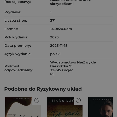
Rodzaj oprawy:
skrzydełkami
Wydanie:
1
Liczba stron:
371
Format:
14.0x20.0cm
Rok wydania:
2023
Data premiery:
2023-11-18
Język wydania:
polski
Wydawnictwo NieZwykłe
Podmiot
Beskidzka 91
odpowiedzialny:
32-615 Grojec
PL
Podobne do Ryzykowny układ