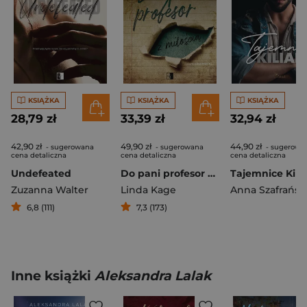
KSIĄŻKA
KSIĄŻKA
KSIĄŻKA
28,79 zł
33,39 zł
32,94 zł
42,90 zł
49,90 zł
44,90 zł
- sugerowana
- sugerowana
- sugerowa
cena detaliczna
cena detaliczna
cena detaliczna
Undefeated
Do pani profesor z miłością
Tajemnice Kili
Zuzanna Walter
Linda Kage
Anna Szafrańsk
6,8 (111)
7,3 (173)
Inne książki
Aleksandra Lalak