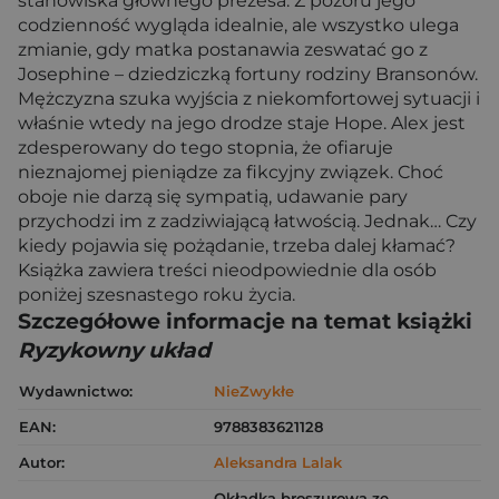
stanowiska głównego prezesa. Z pozoru jego
codzienność wygląda idealnie, ale wszystko ulega
zmianie, gdy matka postanawia zeswatać go z
Josephine – dziedziczką fortuny rodziny Bransonów.
Mężczyzna szuka wyjścia z niekomfortowej sytuacji i
właśnie wtedy na jego drodze staje Hope. Alex jest
zdesperowany do tego stopnia, że ofiaruje
nieznajomej pieniądze za fikcyjny związek. Choć
oboje nie darzą się sympatią, udawanie pary
przychodzi im z zadziwiającą łatwością. Jednak… Czy
kiedy pojawia się pożądanie, trzeba dalej kłamać?
Książka zawiera treści nieodpowiednie dla osób
poniżej szesnastego roku życia.
Szczegółowe informacje na temat książki
Ryzykowny układ
Wydawnictwo:
NieZwykłe
EAN:
9788383621128
Autor:
Aleksandra Lalak
Okładka broszurowa ze