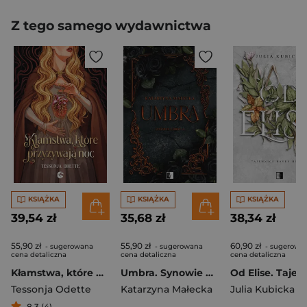
Z tego samego wydawnictwa
KSIĄŻKA
KSIĄŻKA
KSIĄŻKA
39,54 zł
35,68 zł
38,34 zł
55,90 zł
55,90 zł
60,90 zł
- sugerowana
- sugerowana
- sugerowa
cena detaliczna
cena detaliczna
cena detaliczna
Kłamstwa, które przyzywają noc
Umbra. Synowie Umbry
Tessonja Odette
Katarzyna Małecka
Julia Kubicka
8,3 (4)