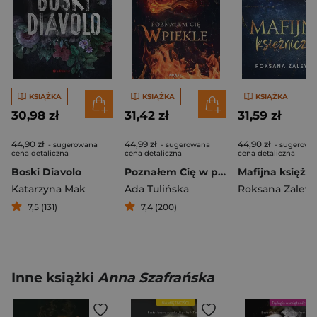
KSIĄŻKA
KSIĄŻKA
KSIĄŻKA
30,98 zł
31,42 zł
31,59 zł
44,90 zł
44,99 zł
44,90 zł
- sugerowana
- sugerowana
- sugerowa
cena detaliczna
cena detaliczna
cena detaliczna
Boski Diavolo
Poznałem Cię w piekle
Mafijna księżn
Katarzyna Mak
Ada Tulińska
Roksana Zalew
7,5 (131)
7,4 (200)
Inne książki
Anna Szafrańska