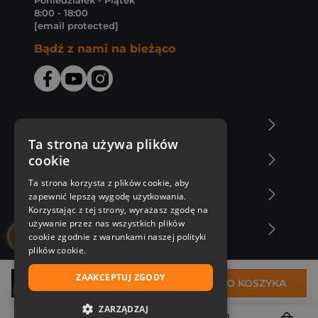
Poniedziałek - Piątek
8:00 - 18:00
[email protected]
Bądź z nami na bieżąco
O Księgarni Znak
Ta strona używa plików
cookie
Zakupy u nas
Ta strona korzysta z plików cookie, aby
Nasza oferta
zapewnić lepszą wygodę użytkowania.
Korzystając z tej strony, wyrażasz zgodę na
używanie przez nas wszystkich plików
Nasi autorzy
cookie zgodnie z warunkami naszej polityki
plików cookie.
ZAAKCEPTUJ ZGODY
32,94 zł
DO KOSZYKA
ZARZĄDZAJ