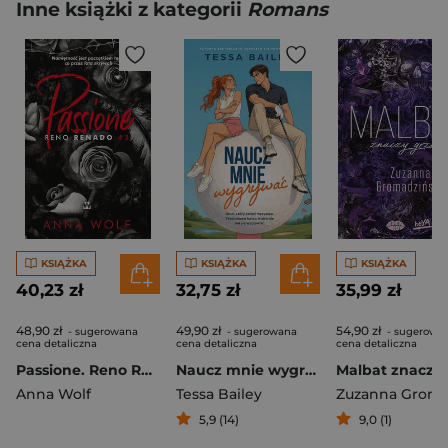
Inne książki z kategorii
Romans
KSIĄŻKA
KSIĄŻKA
KSIĄŻKA
40,23 zł
32,75 zł
35,99 zł
48,90 zł
49,90 zł
54,90 zł
- sugerowana
- sugerowana
- sugerowa
cena detaliczna
cena detaliczna
cena detaliczna
Passione. Reno Renado
Naucz mnie wygrywać
Anna Wolf
Tessa Bailey
5,9 (14)
9,0 (1)