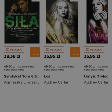
KSIĄŻKA
KSIĄŻKA
KSIĄŻKA
38,38 zł
35,95 zł
35,95 zł
49,90 zł
49,90 zł
49,90 zł
- sugerowana
- sugerowana
- sugerowa
cena detaliczna
cena detaliczna
cena detaliczna
Syndykat Tom 6 Siła wybaczenia
Los
Agnieszka Lingas-Łoniewska
Audrey Carlan
,
Anna Szafrańska
Audrey Carlan