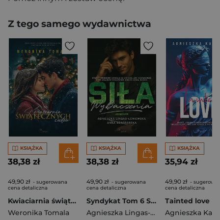
Z tego samego wydawnictwa
KSIĄŻKA
KSIĄŻKA
KSIĄŻKA
38,38 zł
38,38 zł
35,94 zł
49,90 zł
49,90 zł
49,90 zł
- sugerowana
- sugerowana
- sugerowa
cena detaliczna
cena detaliczna
cena detaliczna
Kwiaciarnia świątecznych cudów
Syndykat Tom 6 Siła wybaczenia
Tainted love
Weronika Tomala
Agnieszka Lingas-Łoniewska
Agnieszka Kare
,
Anna Sz