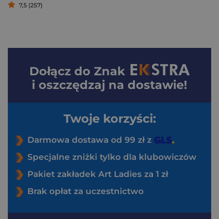
7,5 (257)
Dołącz do
Znak
i oszczędzaj na dostawie!
Twoje korzyści:
Darmowa dostawa od 99 zł z
Specjalne zniżki tylko dla klubowiczów
Pakiet zakładek Art Ladies za 1 zł
Brak opłat za uczestnictwo