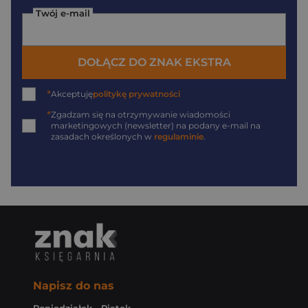
Twój e-mail
DOŁĄCZ DO ZNAK EKSTRA
*
Akceptuję
politykę prywatności
*
Zgadzam się na otrzymywanie wiadomości
marketingowych (newsletter) na podany
e-mail
na
zasadach określonych w
regulaminie
.
Napisz do nas