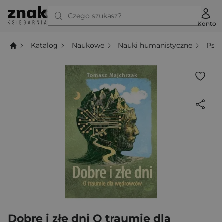
Czego szukasz?
Konto
Katalog
Naukowe
Nauki humanistyczne
Psyc
Dobre i złe dni O traumie dla