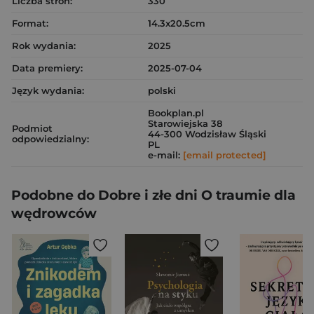
Liczba stron:
330
Format:
14.3x20.5cm
Rok wydania:
2025
Data premiery:
2025-07-04
Język wydania:
polski
Bookplan.pl
Starowiejska 38
Podmiot
44-300 Wodzisław Śląski
odpowiedzialny:
PL
e-mail:
[email protected]
Podobne do Dobre i złe dni O traumie dla
wędrowców