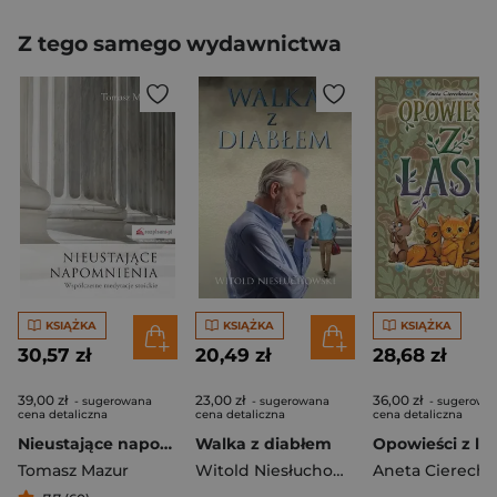
Z tego samego wydawnictwa
KSIĄŻKA
KSIĄŻKA
KSIĄŻKA
30,57 zł
20,49 zł
28,68 zł
39,00 zł
23,00 zł
36,00 zł
- sugerowana
- sugerowana
- sugerowa
cena detaliczna
cena detaliczna
cena detaliczna
Nieustające napomnienia Współczesne medytacje stoickie
Walka z diabłem
Opowieści z la
Tomasz Mazur
Witold Niesłuchowski
Aneta Cierecho