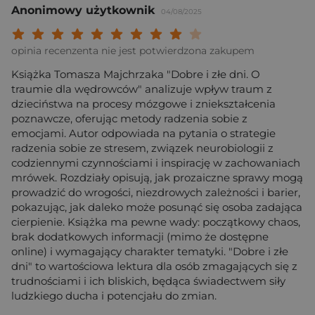
Anonimowy użytkownik
04/08/2025
Twoja ocena: Beznadziejna 1/10"
Twoja ocena: Bardzo słaba 2/10"
Twoja ocena: Słaba 3/10"
Twoja ocena: Może być 4/10"
Twoja ocena: Przeciętna 5/10"
Twoja ocena: Dobra 6/10"
Twoja ocena: Bardzo dobra 7/10"
Twoja ocena: Rewelacyjna 8/10
Twoja ocena: Wybitna 9/10
Twoja ocena: Arcydzieło
opinia recenzenta nie jest potwierdzona zakupem
Książka Tomasza Majchrzaka "Dobre i złe dni. O
traumie dla wędrowców" analizuje wpływ traum z
dzieciństwa na procesy mózgowe i zniekształcenia
poznawcze, oferując metody radzenia sobie z
emocjami. Autor odpowiada na pytania o strategie
radzenia sobie ze stresem, związek neurobiologii z
codziennymi czynnościami i inspirację w zachowaniach
mrówek. Rozdziały opisują, jak prozaiczne sprawy mogą
prowadzić do wrogości, niezdrowych zależności i barier,
pokazując, jak daleko może posunąć się osoba zadająca
cierpienie. Książka ma pewne wady: początkowy chaos,
brak dodatkowych informacji (mimo że dostępne
online) i wymagający charakter tematyki. "Dobre i złe
dni" to wartościowa lektura dla osób zmagających się z
trudnościami i ich bliskich, będąca świadectwem siły
ludzkiego ducha i potencjału do zmian.