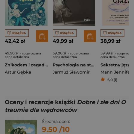
KSIĄŻKA
KSIĄŻKA
KSIĄŻKA
42,42 zł
49,99 zł
38,99 zł
49,90 zł
59,00 zł
59,99 zł
- sugerowana
- sugerowana
- sugerowa
cena detaliczna
cena detaliczna
cena detaliczna
Znikodem i zagadka lęku
Psychologia na styku. Jak ciało współgra z umysłem
Artur Gębka
Jarmuż Sławomir
Mann Jennifer
,
6,0 (1)
Oceny i recenzje książki
Dobre i złe dni O
traumie dla wędrowców
Średnia ocen:
9.50
/10