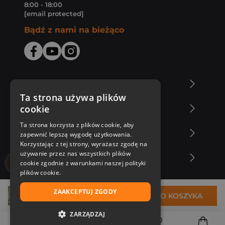
8:00 - 18:00
[email protected]
Bądź z nami na bieżąco
O Księgarni Znak
Ta strona używa plików
cookie
Zakupy u nas
Ta strona korzysta z plików cookie, aby
Nasza oferta
zapewnić lepszą wygodę użytkowania.
Korzystając z tej strony, wyrażasz zgodę na
używanie przez nas wszystkich plików
Nasi autorzy
cookie zgodnie z warunkami naszej polityki
plików cookie.
ZAAKCEPTUJ ZGODY
32,99 zł
DO KOSZYKA
ZARZĄDZAJ