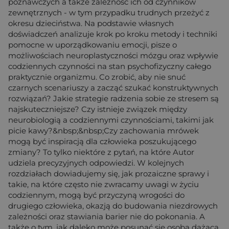
poznawczych a także zależność ich od czynników
zewnętrznych - w tym przypadku trudnych przeżyć z
okresu dzieciństwa. Na podstawie własnych
doświadczeń analizuje krok po kroku metody i techniki
pomocne w uporządkowaniu emocji, pisze o
możliwościach neuroplastyczności mózgu oraz wpływie
codziennych czynności na stan psychofizyczny całego
praktycznie organizmu. Co zrobić, aby nie snuć
czarnych scenariuszy a zacząć szukać konstruktywnych
rozwiązań? Jakie strategie radzenia sobie ze stresem są
najskuteczniejsze? Czy istnieje związek między
neurobiologią a codziennymi czynnościami, takimi jak
picie kawy?&nbsp;&nbsp;Czy zachowania mrówek
mogą być inspiracją dla człowieka poszukującego
zmiany? To tylko niektóre z pytań, na które Autor
udziela precyzyjnych odpowiedzi. W kolejnych
rozdziałach dowiadujemy się, jak prozaiczne sprawy i
takie, na które często nie zwracamy uwagi w życiu
codziennym, mogą być przyczyną wrogości do
drugiego człowieka, okazją do budowania niezdrowych
zależności oraz stawiania barier nie do pokonania. A
także o tym, jak daleko może posunąć się osoba dążąca