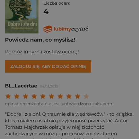
Liczba ocen:
4
Powiedz nam, co myślisz!
Pomóż innym i zostaw ocenę!
ZALOGUJ SIĘ, ABY DODAĆ OPINIĘ
BL_Lacertae
04/08/2025
Twoja ocena: Beznadziejna 1/10"
Twoja ocena: Bardzo słaba 2/10"
Twoja ocena: Słaba 3/10"
Twoja ocena: Może być 4/10"
Twoja ocena: Przeciętna 5/10"
Twoja ocena: Dobra 6/10"
Twoja ocena: Bardzo dobra 7/10"
Twoja ocena: Rewelacyjna 8/10
Twoja ocena: Wybitna 9/10
Twoja ocena: Arcydzieło
opinia recenzenta nie jest potwierdzona zakupem
"Dobre i złe dni. O traumie dla wędrowców" - to książka,
którą miałem ostatnio przyjemność przeczytać. Autor
Tomasz Majchrzak opisuje w niej złożoność
zachodzących w mózgu procesów, zniekształceń