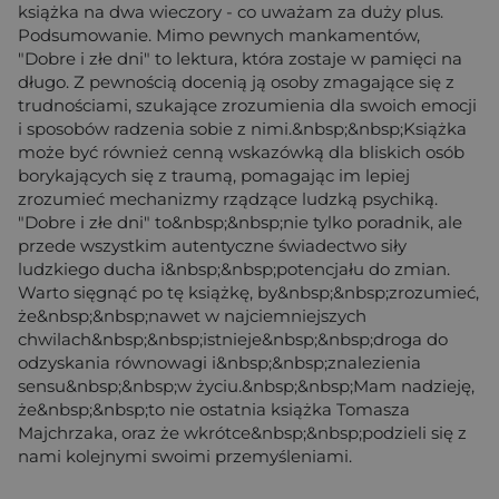
książka na dwa wieczory - co uważam za duży plus.
Podsumowanie. Mimo pewnych mankamentów,
"Dobre i złe dni" to lektura, która zostaje w pamięci na
długo. Z pewnością docenią ją osoby zmagające się z
trudnościami, szukające zrozumienia dla swoich emocji
i sposobów radzenia sobie z nimi.&nbsp;&nbsp;Książka
może być również cenną wskazówką dla bliskich osób
borykających się z traumą, pomagając im lepiej
zrozumieć mechanizmy rządzące ludzką psychiką.
"Dobre i złe dni" to&nbsp;&nbsp;nie tylko poradnik, ale
przede wszystkim autentyczne świadectwo siły
ludzkiego ducha i&nbsp;&nbsp;potencjału do zmian.
Warto sięgnąć po tę książkę, by&nbsp;&nbsp;zrozumieć,
że&nbsp;&nbsp;nawet w najciemniejszych
chwilach&nbsp;&nbsp;istnieje&nbsp;&nbsp;droga do
odzyskania równowagi i&nbsp;&nbsp;znalezienia
sensu&nbsp;&nbsp;w życiu.&nbsp;&nbsp;Mam nadzieję,
że&nbsp;&nbsp;to nie ostatnia książka Tomasza
Majchrzaka, oraz że wkrótce&nbsp;&nbsp;podzieli się z
nami kolejnymi swoimi przemyśleniami.