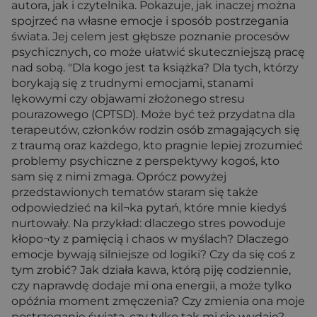
autora, jak i czytelnika. Pokazuje, jak inaczej można
spojrzeć na własne emocje i sposób postrzegania
świata. Jej celem jest głębsze poznanie procesów
psychicznych, co może ułatwić skuteczniejszą pracę
nad sobą. "Dla kogo jest ta książka? Dla tych, którzy
borykają się z trudnymi emocjami, stanami
lękowymi czy objawami złożonego stresu
pourazowego (CPTSD). Może być też przydatna dla
terapeutów, członków rodzin osób zmagających się
z traumą oraz każdego, kto pragnie lepiej zrozumieć
problemy psychiczne z perspektywy kogoś, kto
sam się z nimi zmaga. Oprócz powyżej
przedstawionych tematów staram się także
odpowiedzieć na kil¬ka pytań, które mnie kiedyś
nurtowały. Na przykład: dlaczego stres powoduje
kłopo¬ty z pamięcią i chaos w myślach? Dlaczego
emocje bywają silniejsze od logiki? Czy da się coś z
tym zrobić? Jak działa kawa, którą piję codziennie,
czy naprawdę dodaje mi ona energii, a może tylko
opóźnia moment zmęczenia? Czy zmienia ona moje
postrzeganie świata, czy tylko tak mi się wydaje?