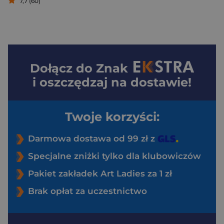
7,7 (60)
Dołącz do
Znak
i oszczędzaj na dostawie!
Twoje korzyści:
Darmowa dostawa od 99 zł z
Specjalne zniżki tylko dla klubowiczów
Pakiet zakładek Art Ladies za 1 zł
Brak opłat za uczestnictwo