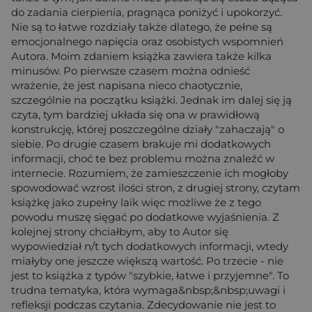
do zadania cierpienia, pragnąca poniżyć i upokorzyć.
Nie są to łatwe rozdziały także dlatego, że pełne są
emocjonalnego napięcia oraz osobistych wspomnień
Autora. Moim zdaniem książka zawiera także kilka
minusów. Po pierwsze czasem można odnieść
wrażenie, że jest napisana nieco chaotycznie,
szczególnie na początku książki. Jednak im dalej się ją
czyta, tym bardziej układa się ona w prawidłową
konstrukcję, której poszczególne działy "zahaczają" o
siebie. Po drugie czasem brakuje mi dodatkowych
informacji, choć te bez problemu można znaleźć w
internecie. Rozumiem, że zamieszczenie ich mogłoby
spowodować wzrost ilości stron, z drugiej strony, czytam
książkę jako zupełny laik więc możliwe że z tego
powodu muszę sięgać po dodatkowe wyjaśnienia. Z
kolejnej strony chciałbym, aby to Autor się
wypowiedział n/t tych dodatkowych informacji, wtedy
miałyby one jeszcze większą wartość. Po trzecie - nie
jest to książka z typów "szybkie, łatwe i przyjemne". To
trudna tematyka, która wymaga&nbsp;&nbsp;uwagi i
refleksji podczas czytania. Zdecydowanie nie jest to